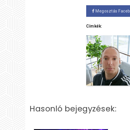
Megosztás Face
Címkék:
Hasonló bejegyzések: