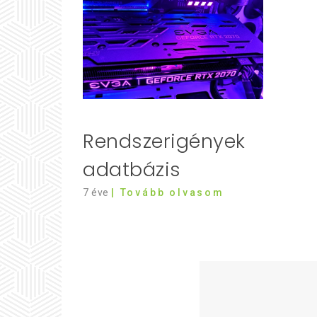
Rendszerigények
adatbázis
7 éve
| Tovább olvasom