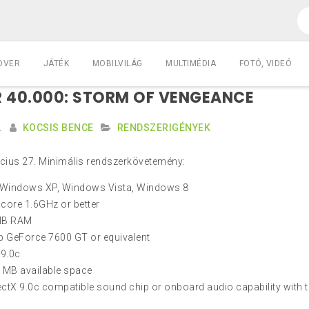
DVER
JÁTÉK
MOBILVILÁG
MULTIMÉDIA
FOTÓ, VIDEÓ
40.000: STORM OF VENGEANCE
.
KOCSIS BENCE
RENDSZERIGÉNYEK
cius 27. Minimális rendszerkövetemény:
 Windows XP, Windows Vista, Windows 8
core 1.6GHz or better
MB RAM
 GeForce 7600 GT or equivalent
 9.0c
5 MB available space
ctX 9.0c compatible sound chip or onboard audio capability with t