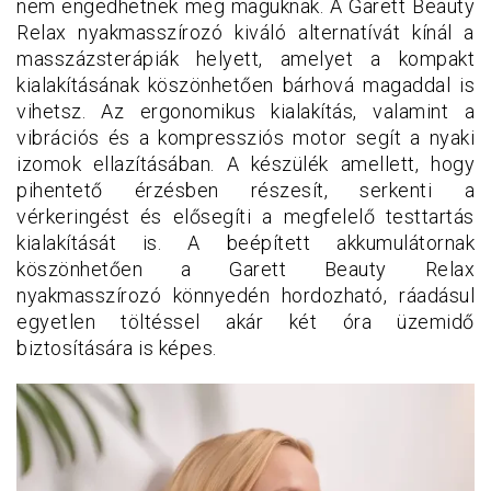
nem engedhetnek meg maguknak. A Garett Beauty
Relax nyakmasszírozó kiváló alternatívát kínál a
masszázsterápiák helyett, amelyet a kompakt
kialakításának köszönhetően bárhová magaddal is
vihetsz. Az ergonomikus kialakítás, valamint a
vibrációs és a kompressziós motor segít a nyaki
izomok ellazításában. A készülék amellett, hogy
pihentető érzésben részesít, serkenti a
vérkeringést és elősegíti a megfelelő testtartás
kialakítását is. A beépített akkumulátornak
köszönhetően a Garett Beauty Relax
nyakmasszírozó könnyedén hordozható, ráadásul
egyetlen töltéssel akár két óra üzemidő
biztosítására is képes.