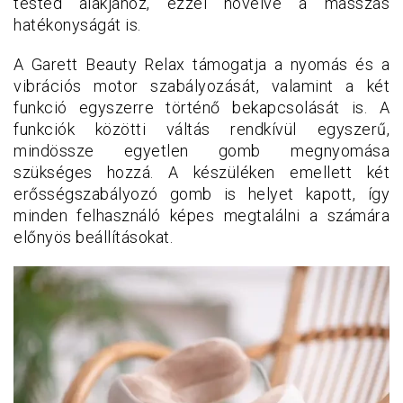
tested alakjához, ezzel növelve a masszás
hatékonyságát is.
A Garett Beauty Relax támogatja a nyomás és a
vibrációs motor szabályozását, valamint a két
funkció egyszerre történő bekapcsolását is. A
funkciók közötti váltás rendkívül egyszerű,
mindössze egyetlen gomb megnyomása
szükséges hozzá. A készüléken emellett két
erősségszabályozó gomb is helyet kapott, így
minden felhasználó képes megtalálni a számára
előnyös beállításokat.