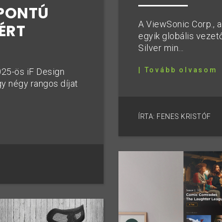
PONTÚ
A ViewSonic Corp., 
ÉRT
egyik globális vezet
Silver min...
| Tovább olvasom
025-ös iF Design
y négy rangos díjat
ÍRTA: FENES KRISTÓF