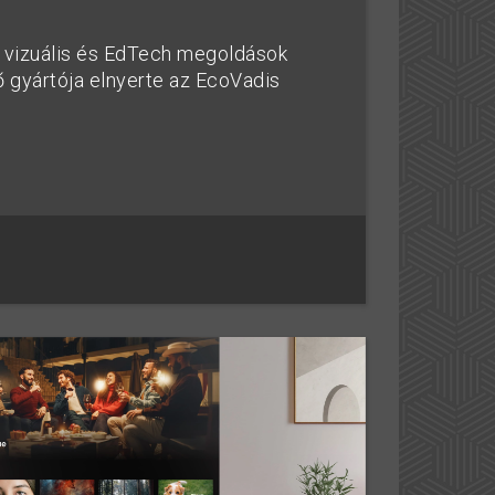
a vizuális és EdTech megoldások
ő gyártója elnyerte az EcoVadis