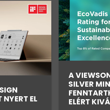
A VIEWSO
SILVER MI
ESIGN
FENNTART
 NYERT EL
ELÉRT KIV