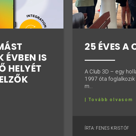
25 ÉVES A
MÁST
 ÉVBEN IS
Ő HELYÉT
A Club 3D – egy holl
JELZŐK
1997 óta foglalkozik
m...
| Tovább olvasom
ÍRTA: FENES KRISTÓF