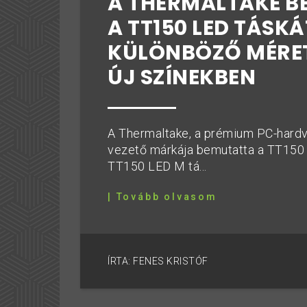
A THERMALTAKE 
A TT150 LED TÁSKÁ
KÜLÖNBÖZŐ MÉRET
ÚJ SZÍNEKBEN
A Thermaltake, a prémium PC-har
vezető márkája bemutatta a TT150 
TT150 LED M tá...
| Tovább olvasom
ÍRTA: FENES KRISTÓF