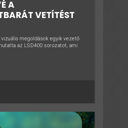
É A
BARÁT VETÍTÉST
 vizuális megoldások egyik vezető
emutatta az LSD400 sorozatot, ami