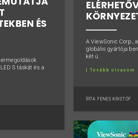
BEMUTATJA
ELÉRHETŐV
T
KÖRNYEZET
EKBEN ÉS
A ViewSonic Corp., a
globális gyártója b
két ú...
dvermegoldások
LED S táskát és a
| Tovább olvasom
ÍRTA: FENES KRISTÓF