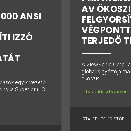
AV ÖKOSZ
4000 ANSI
FELGYORSÍ
VÉGPONTT
TI IZZÓ
TERJEDŐ T
ATÁT
A ViewSonic Corp., a
globális gyártója ma
ökoszis...
ldások egyik vezető
minous Superior (LS)
| Tovább olvasom
ÍRTA: FENES KRISTÓF