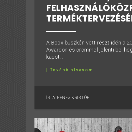
FELHASZNÁLÓKÖZ
TERMÉKTERVEZÉSÉ
A Boox büszkén vett részt idén a 2
Awardon és örömmel jelenti be, hog
kapot...
| Tovább olvasom
ÍRTA: FENES KRISTÓF