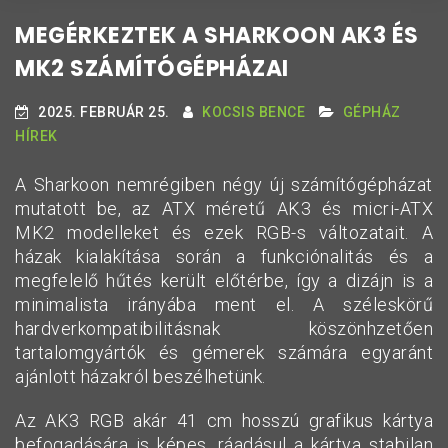
MEGÉRKEZTEK A SHARKOON AK3 ÉS
MK2 SZÁMÍTÓGÉPHÁZAI
2025. FEBRUÁR 25.
KOCSIS BENCE
GÉPHÁZ
HÍREK
A Sharkoon nemrégiben négy új számítógépházat
mutatott be, az ATX méretű AK3 és micri-ATX
MK2 modelleket és ezek RGB-s változatait. A
házak kialakítása során a funkciónalitás és a
megfelelő hűtés került előtérbe, így a dizájn is a
minimalista irányába ment el. A széleskörű
hardverkompatibilitásnak köszönhzetően
tartalomgyártók és gémerek számára egyaránt
ajánlott házakról beszélhetünk.
Az AK3 RGB akár 41 cm hosszú grafikus kártya
befogadására is képes, ráadásul a kártya stabilan