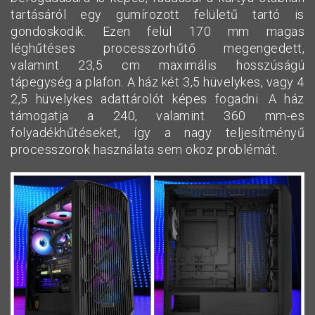
tartásáról egy gumírozott felületű tartó is
gondoskodik. Ezen felül 170 mm magas
léghűtéses processzorhűtő megengedett,
valamint 23,5 cm maximális hosszúságú
tápegység a plafon. A ház két 3,5 hüvelykes, vagy 4
2,5 hüvelykes adattárolót képes fogadni. A ház
támogatja a 240, valamint 360 mm-es
folyadékhűtéseket, így a nagy teljesítményű
processzorok használata sem okoz problémát.