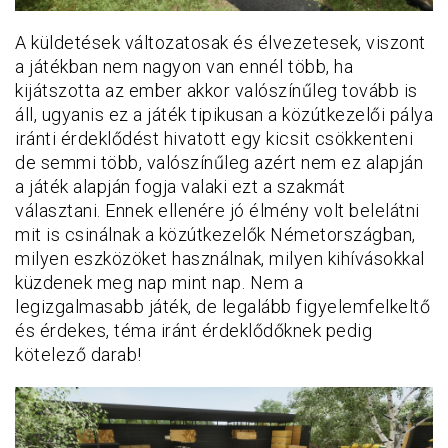
A küldetések változatosak és élvezetesek, viszont
a játékban nem nagyon van ennél több, ha
kijátszotta az ember akkor valószínűleg tovább is
áll, ugyanis ez a játék tipikusan a közútkezelői pálya
iránti érdeklődést hivatott egy kicsit csökkenteni
de semmi több, valószínűleg azért nem ez alapján
a játék alapján fogja valaki ezt a szakmát
választani. Ennek ellenére jó élmény volt belelátni
mit is csinálnak a közútkezelők Németországban,
milyen eszközöket használnak, milyen kihívásokkal
küzdenek meg nap mint nap. Nem a
legizgalmasabb játék, de legalább figyelemfelkeltő
és érdekes, téma iránt érdeklődőknek pedig
kötelező darab!