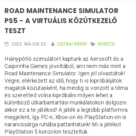
ROAD MAINTENANCE SIMULATOR
PS5 - A VIRTUÁLIS KÖZÚTKEZELŐ
TESZT
2022. MÁJUS 02.
USZKAI DÁVID
KONZOL
Hiánypótló szimulátort kaptunk az Aerosoft és a
Caipirinha Games jóvoltából, ami nem más mint a
Road Maintenance Simulator. Igen jól olvastátok!
Végre, elérkezett az idő, hogy ti is kipróbáljátok
magatok közutasként, ha mindig is vonzott a téma
és szeretted volna kipróbálni milyen lehet a
különböző útkarbantartási munkálatokon dolgozni
akkor ez a te játékod! A játék a legtöbb platformra
megjelent, így PC-n, Xbox-on és PlayStation-ön is
narancssárga ruhába pattanhatunk! Mi a játékot
PlayStation 5 konzolon teszteltük.