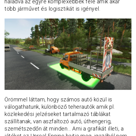
haladva az egyre komplexebbek felé amik akár
több járművet és logisztikát is igényel.
Örömmel láttam, hogy számos autó közül is
válogathatunk, különböző teherautók amik pl.
közlekedési jelzéseket tartalmazó táblákat
szállítanak, van aszfaltozó autó, úthengerig,
szemétszedőn át minden… Ami a grafikát illeti, a
játékot az Unreal Engine hajtja meg, igazából nem