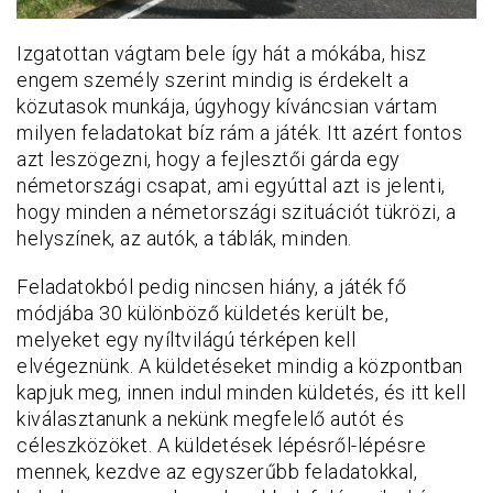
Izgatottan vágtam bele így hát a mókába, hisz
engem személy szerint mindig is érdekelt a
közutasok munkája, úgyhogy kíváncsian vártam
milyen feladatokat bíz rám a játék. Itt azért fontos
azt leszögezni, hogy a fejlesztői gárda egy
németországi csapat, ami egyúttal azt is jelenti,
hogy minden a németországi szituációt tükrözi, a
helyszínek, az autók, a táblák, minden.
Feladatokból pedig nincsen hiány, a játék fő
módjába 30 különböző küldetés került be,
melyeket egy nyíltvilágú térképen kell
elvégeznünk. A küldetéseket mindig a központban
kapjuk meg, innen indul minden küldetés, és itt kell
kiválasztanunk a nekünk megfelelő autót és
céleszközöket. A küldetések lépésről-lépésre
mennek, kezdve az egyszerűbb feladatokkal,