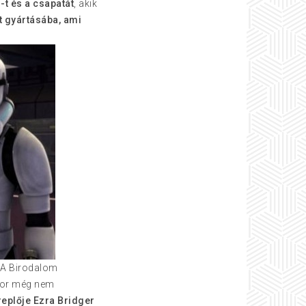
i-t és a csapatát
, akik
t gyártásába, ami
. A Birodalom
kkor még nem
replője Ezra Bridger