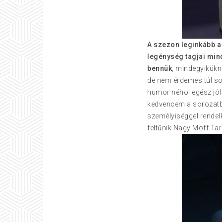
A szezon leginkább a 
legénység tagjai min
bennük
, mindegyikükn
de nem érdemes túl sok
humor néhol egész jó
kedvencem a sorozatba
személyiséggel rendelk
feltűnik Nagy Moff Tar