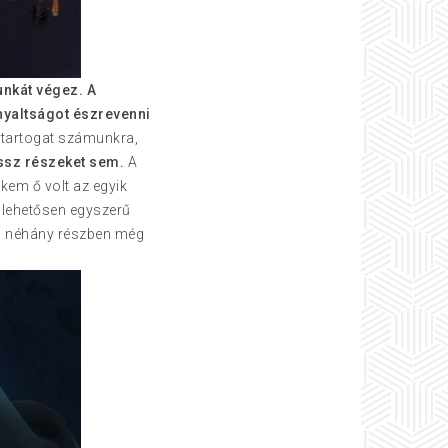
unkát végez.
A
nyaltságot észrevenni
 tartogat számunkra,
ssz részeket sem.
A
kem ő volt az egyik
glehetősen egyszerű
lsó néhány részben még