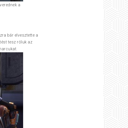
verednek a
ra bár elvesztette a
ést tesz róluk az
 harcukat.