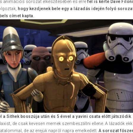
s animációs sorozat elkészítésében és erre
fel is kérte Dave Filon
olgoztak,
hogy kezdjenek bele egy a lázadás idején folyó soroza
bels címet kapta.
 a Sithek bosszúja után és 5 évvel a yavini csata előtt játszódik
alaxist, de csak kevesen mernek szembeszállni ellene. A lázadók e
hatalommal, de az erejük napról napra emelkedett.
A sorozat fősze