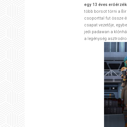
egy 13 éves erőérzék
több borsot törni a Bi
csoporttal fut össze é
csapat vezetője, egybe
jedi padawan a klónhá
a legénység asztrodroi