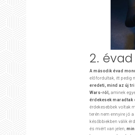
2. évad
A második évad mondh
előfordultak, itt pedi
eredeti, mind az új t
Wars-ról,
aminek egyes
érdekesek maradtak
é
érdekesebbek voltak m
terén nem ennyire jó a
későbbiekben válik ér
és miért van jelen,
mind