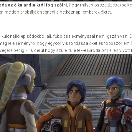
da az ő kalandjaikról fog szólni
, hogy milyen összetűzésekbe ke
n módon próbálják segíteni a hétköznapi emberek életét.
 különálló epizódokból áll, főbb cselekményszál nem igazán van. Ez
ég le a reményről hogy egykor viszontlássa őket és többször említ
gére pedig ki is derül hogy szülei túlélték-e Birodalom ellen vívott