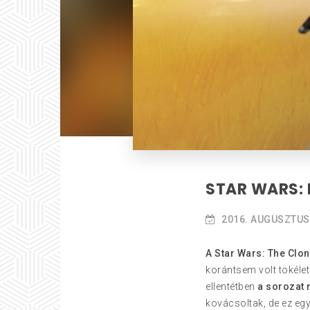
STAR WARS: 
2016. AUGUSZTUS 
A Star Wars: The Clo
korántsem volt tökélet
ellentétben
a sorozat r
kovácsoltak, de ez eg