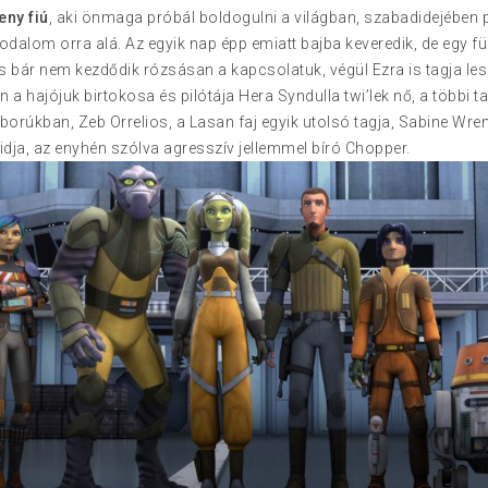
eny fiú
, aki önmaga próbál boldogulni a világban, szabadidejében 
rodalom orra alá. Az egyik nap épp emiatt bajba keveredik, de egy f
s bár nem kezdődik rózsásan a kapcsolatuk, végül Ezra is tagja le
n a hajójuk birtokosa és pilótája Hera Syndulla twi’lek nő, a többi 
borúkban, Zeb Orrelios, a Lasan faj egyik utolsó tagja, Sabine Wr
dja, az enyhén szólva agresszív jellemmel bíró Chopper.