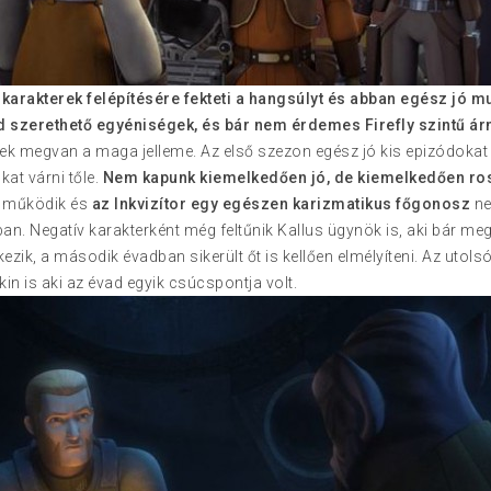
karakterek felépítésére fekteti a hangsúlyt és abban egész jó m
d szerethető egyéniségek, és bár nem érdemes Firefly szintű ár
ek megvan a maga jelleme. Az első szezon egész jó kis epizódokat
at várni tőle.
Nem kapunk kiemelkedően jó, de kiemelkedően ro
l működik és
az Inkvizítor egy egészen karizmatikus főgonosz
ne
n. Negatív karakterként még feltűnik Kallus ügynök is, aki bár me
ezik, a második évadban sikerült őt is kellően elmélyíteni. Az uto
kin is aki az évad egyik csúcspontja volt.