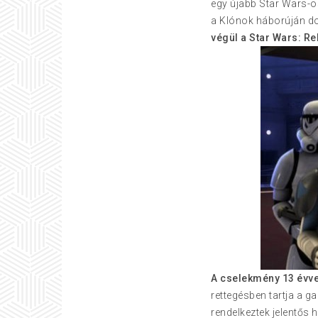
egy újabb Star Wars-o
a Klónok háborúján d
végül a Star Wars: Re
A cselekmény 13 évvel
rettegésben tartja a g
rendelkeztek jelentős 