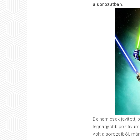
a sorozatban.
De nem csak javított, 
legnagyobb pozitívuma
volt a sorozatból, már