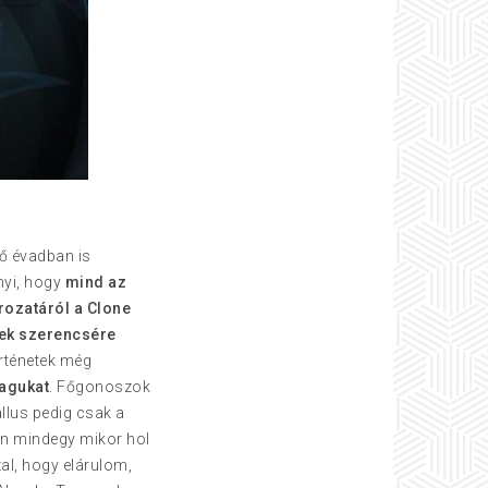
ső évadban is
nyi, hogy
mind az
orozatáról a Clone
rek szerencsére
örténetek még
magukat
. Főgonoszok
llus pedig csak a
en mindegy mikor hol
zal, hogy elárulom,