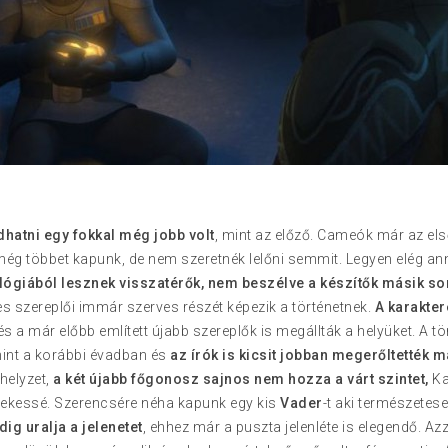
atni egy fokkal még jobb volt
, mint az előző. Cameók már az el
g még többet kapunk, de nem szeretnék lelőni semmit. Legyen elég an
rilógiából lesznek visszatérők, nem beszélve a készítők másik s
 szereplői immár szerves részét képezik a történetnek.
A karakte
s a már előbb említett újabb szereplők is megállták a helyüket. A t
int a korábbi évadban és
az írók is kicsit jobban megerőltették 
 helyzet,
a két újabb főgonosz sajnos nem hozza a várt szintet,
Ka
dekessé. Szerencsére néha kapunk egy kis
Vader
-t aki természetes
ig uralja a jelenetet
, ehhez már a puszta jelenléte is elegendő. Az