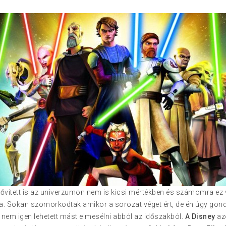
bővített is az univerzumon nem is kicsi mértékben és számomra ez v
. Sokan szomorkodtak amikor a sorozat véget ért, de én úgy gon
 nem igen lehetett mást elmesélni abból az időszakból.
A Disney
az