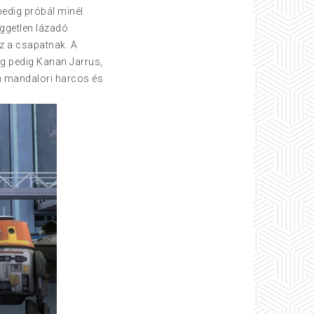
pedig próbál minél
üggetlen lázadó
sz a csapatnak. A
tag pedig Kanan Jarrus,
en mandalori harcos és