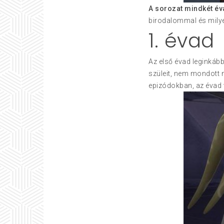
A sorozat mindkét éva
birodalommal és milye
1. évad
Az első évad leginkább
szüleit, nem mondott m
epizódokban, az évad vé