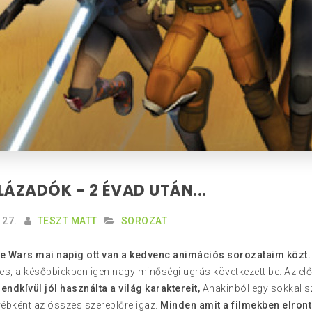
LÁZADÓK - 2 ÉVAD UTÁN...
27.
TESZT MATT
SOROZAT
ne Wars mai napig ott van a kedvenc animációs sorozataim közt.
es, a későbbiekben igen nagy minőségi ugrás következett be. Az elő
endkívül jól használta a világ karaktereit,
Anakinból egy sokkal sz
yébként az összes szereplőre igaz.
Minden amit a filmekben elrontot