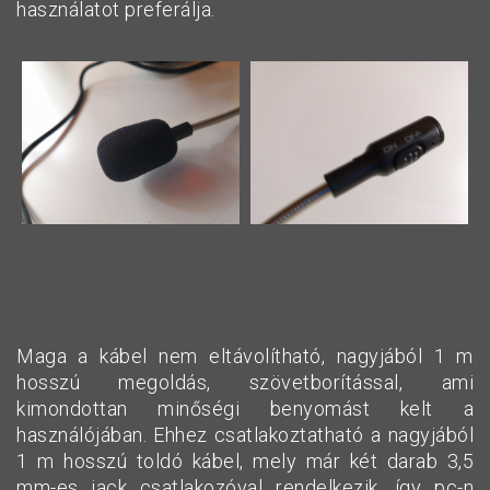
használatot preferálja.
Maga a kábel nem eltávolítható, nagyjából 1 m
hosszú megoldás, szövetborítással, ami
kimondottan minőségi benyomást kelt a
használójában. Ehhez csatlakoztatható a nagyjából
1 m hosszú toldó kábel, mely már két darab 3,5
mm-es jack csatlakozóval rendelkezik, így pc-n