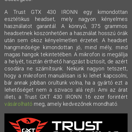
A Trust GTX 430 IRONN egy kimondottan
esztétikus headset, mely nagyon kényelmes
használatot garantál. A könnyű, 375 grammos
headsetnek köszönhetően a használat hosszú órák
után sem okoz kényelmetlen érzetet. A headset
hangminősége kimondottan jó, mind mély, mind
magas hangok tekintetében. A mikrofon is megállja
a helyét, tisztán érthető hangzást biztosít, de azért
csodára ne számítsunk. Nekünk nagyon tetszett,
hogy a mikrofont manuálisan is ki lehet kapcsolni,
bár annak jobban örültünk volna, ha a gyártó ezt a
lehetőséget nem a szivacs alá rejti. Ami az árat
illeti, a Trust GXT 430 IRONN 16 ezer forintért
vásárolható
meg, amely kedvezőnek mondható.