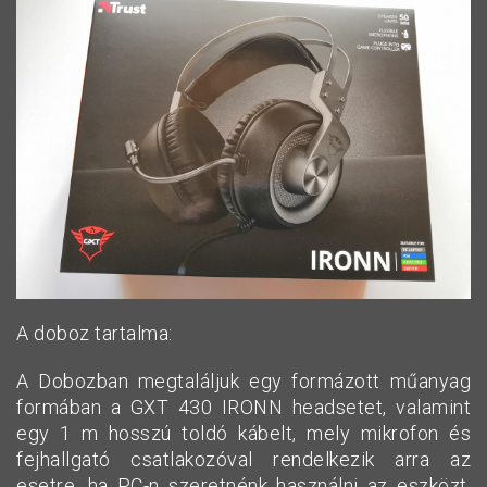
A doboz tartalma:
A Dobozban megtaláljuk egy formázott műanyag
formában a GXT 430 IRONN headsetet, valamint
egy 1 m hosszú toldó kábelt, mely mikrofon és
fejhallgató csatlakozóval rendelkezik arra az
esetre, ha PC-n szeretnénk használni az eszközt.