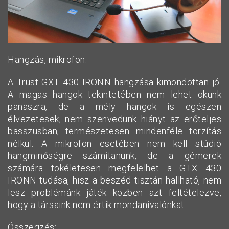
Hangzás, mikrofon:
A Trust GXT 430 IRONN hangzása kimondottan jó.
A magas hangok tekintetében nem lehet okunk
panaszra, de a mély hangok is egészen
élvezetesek, nem szenvedünk hiányt az erőteljes
basszusban, természetesen mindenféle torzítás
nélkül. A mikrofon esetében nem kell stúdió
hangminőségre számítanunk, de a gémerek
számára tökéletesen megfelelhet a GTX 430
IRONN tudása, hisz a beszéd tisztán hallható, nem
lesz problémánk játék közben azt feltételezve,
hogy a társaink nem értik mondanivalónkat.
Összegzés: