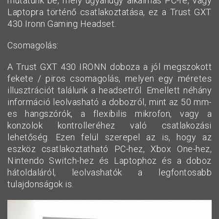
mutatunk be, mely ugyanúgy alkalmas PC-re, vagy
Laptopra történő csatlakoztatása, ez a Trust GXT
430 Ironn Gaming Headset.
Csomagolás:
A Trust GXT 430 IRONN doboza a jól megszokott
fekete / piros csomagolás, melyen egy méretes
illusztrációt találunk a headsetről. Emellett néhány
információ leolvasható a dobozról, mint az 50 mm-
es hangszórók, a flexibilis mikrofon, vagy a
konzolok kontrolleréhez való csatlakozási
lehetőség. Ezen felül szerepel az is, hogy az
eszköz csatlakoztatható PC-hez, Xbox One-hez,
Nintendo Switch-hez és Laptophoz és a doboz
hátoldaláról, leolvashatók a legfontosabb
tulajdonságok is.