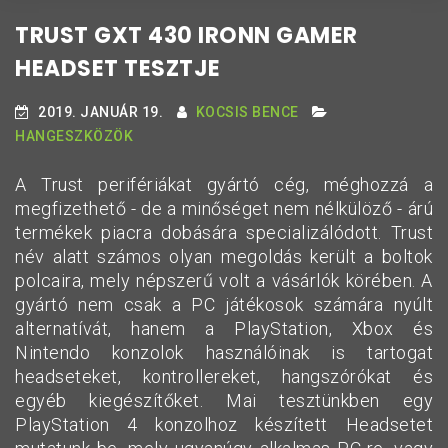
TRUST GXT 430 IRONN GAMER
HEADSET TESZTJE
2019. JANUÁR 19.
KOCSIS BENCE
HANGESZKÖZÖK
A Trust perifériákat gyártó cég, méghozzá a
megfizethető - de a minőséget nem nélkülöző - árú
termékek piacra dobására specializálódott. Trust
név alatt számos olyan megoldás került a boltok
polcaira, mely népszerű volt a vásárlók körében. A
gyártó nem csak a PC játékosok számára nyúlt
alternatívát, hanem a PlayStation, Xbox és
Nintendo konzolok használóinak is tartogat
headseteket, kontrollereket, hangszórókat és
egyéb kiegészítőket. Mai tesztünkben egy
PlayStation 4 konzolhoz készített Headsetet