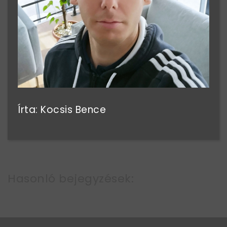
Írta: Kocsis Bence
Hasonló bejegyzések: