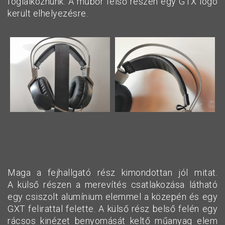
foglalkoznunk. A műbőr felső részén egy GTX logó
került elhelyezésre.
Maga a fejhallgató rész kimondottan jól mitat.
A külső részen a merevítés csatlakozása látható
egy csiszolt alumínium elemmel a közepén és egy
GXT felirattal felette. A külső rész belső felén egy
rácsos kinézet benyomását keltő műanyag elem