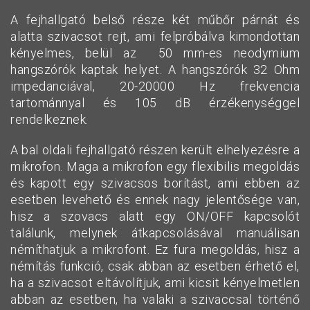
A fejhallgató belső része két műbőr párnát és
alatta szivacsot rejt, ami felpróbálva kimondottan
kényelmes, belül az 50 mm-es neodymium
hangszórók kaptak helyet. A hangszórók 32 Ohm
impedanciával, 20-20000 Hz frekvencia
tartománnyal és 105 dB érzékenységgel
rendelkeznek.
A bal oldali fejhallgató részen került elhelyezésre a
mikrofon. Maga a mikrofon egy flexibilis megoldás
és kapott egy szivacsos borítást, ami ebben az
esetben levehető és ennek nagy jelentősége van,
hisz a szovacs alatt egy ON/OFF kapcsolót
találunk, melynek átkapcsolásával manuálisan
némíthatjuk a mikrofont. Ez fura megoldás, hisz a
némítás funkció, csak abban az esetben érhető el,
ha a szivacsot eltávolítjuk, ami kicsit kényelmetlen
abban az esetben, ha valaki a szivaccsal történő