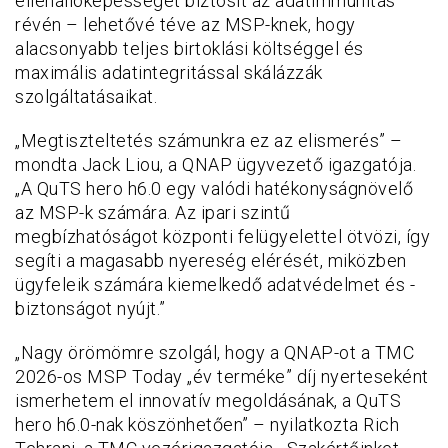
ellenállóképességet biztosít az adatimmunitás
révén – lehetővé téve az MSP-knek, hogy
alacsonyabb teljes birtoklási költséggel és
maximális adatintegritással skálázzák
szolgáltatásaikat.
„Megtiszteltetés számunkra ez az elismerés” –
mondta Jack Liou, a QNAP ügyvezető igazgatója.
„A QuTS hero h6.0 egy valódi hatékonyságnövelő
az MSP-k számára. Az ipari szintű
megbízhatóságot központi felügyelettel ötvözi, így
segíti a magasabb nyereség elérését, miközben
ügyfeleik számára kiemelkedő adatvédelmet és -
biztonságot nyújt.”
„Nagy örömömre szolgál, hogy a QNAP-ot a TMC
2026-os MSP Today „év terméke” díj nyerteseként
ismerhetem el innovatív megoldásának, a QuTS
hero h6.0-nak köszönhetően” – nyilatkozta Rich