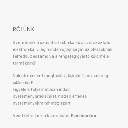
RÓLUNK
Szeretnénk a számítástechnika és a szórakoztató
elektronikai világ minden újdonságát az olvasóknak
felfedni, beszámolva a rengeteg gyártó különféle
termékeiről!
Nálunk mindent megtalálsz, lájkold és osszd meg
cikkeinket!
Figyeld a folyamatosan induló
nyereményjátékainkat, hiszen értékes
nyereményekre tehetsz szert!
Vedd fel velünk a kapcsolatot
Facebookon