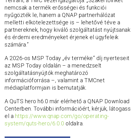
Tehrani, a TMC vezérigazgatója. „Szakértőinket
nemcsak a termék erősségei és funkciói
nyűgözték le, hanem a QNAP partnerhálózat
melletti elkötelezettsége is – lehetővé téve a
partnereknek, hogy kiváló szolgáltatást nyújtsanak
és érdemi eredményeket érjenek el ügyfeleik
számára.”
A 2026-os MSP Today „év terméke” díj nyerteseit
az MSP Today oldalán – a menedzselt
szolgáltatásnyújtók meghatározó
információforrása –, valamint a TMCnet
médiaplatformjain is bemutatják.
A QuTS hero h6.0 már elérhető a QNAP Download
Centerben. További információért, kérjük, látogass
el a
https://www.qnap.com/go/operating-
system/quts-hero/6.0.0
oldalra.