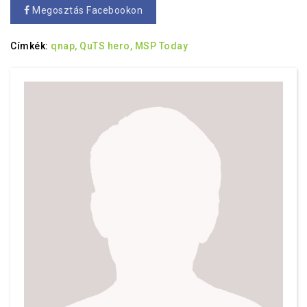
Megosztás Facebookon
Címkék:
qnap,
QuTS hero,
MSP Today