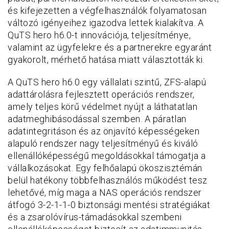
és kifejezetten a végfelhasználók folyamatosan
változó igényeihez igazodva lettek kialakítva. A
QuTS hero h6.0-t innovációja, teljesítménye,
valamint az ügyfelekre és a partnerekre egyaránt
gyakorolt, mérhető hatása miatt választották ki.
A QuTS hero h6.0 egy vállalati szintű, ZFS-alapú
adattárolásra fejlesztett operációs rendszer,
amely teljes körű védelmet nyújt a láthatatlan
adatmeghibásodással szemben. A páratlan
adatintegritáson és az önjavító képességeken
alapuló rendszer nagy teljesítményű és kiváló
ellenállóképességű megoldásokkal támogatja a
vállalkozásokat. Egy felhőalapú ökoszisztémán
belül hatékony többfelhasználós működést tesz
lehetővé, míg maga a NAS operációs rendszer
átfogó 3-2-1-1-0 biztonsági mentési stratégiákat
és a zsarolóvírus-támadásokkal szembeni