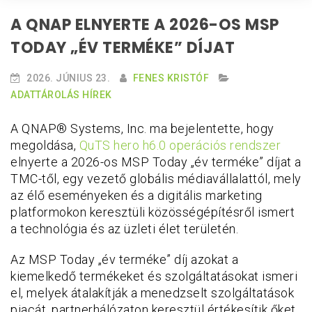
A QNAP ELNYERTE A 2026-OS MSP
TODAY „ÉV TERMÉKE” DÍJAT
2026. JÚNIUS 23.
FENES KRISTÓF
ADATTÁROLÁS HÍREK
A QNAP® Systems, Inc. ma bejelentette, hogy
megoldása,
QuTS hero h6.0 operációs rendszer
elnyerte a 2026-os MSP Today „év terméke” díjat a
TMC-től, egy vezető globális médiavállalattól, mely
az élő eseményeken és a digitális marketing
platformokon keresztüli közösségépítésről ismert
a technológia és az üzleti élet területén.
Az MSP Today „év terméke” díj azokat a
kiemelkedő termékeket és szolgáltatásokat ismeri
el, melyek átalakítják a menedzselt szolgáltatások
piacát, partnerhálózaton keresztül értékesítik őket,