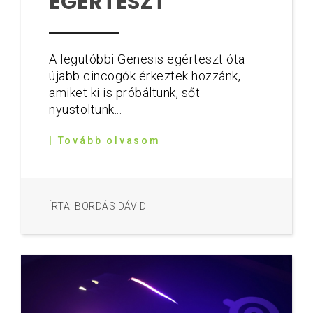
EGÉRTESZT
A legutóbbi Genesis egérteszt óta
újabb cincogók érkeztek hozzánk,
amiket ki is próbáltunk, sőt
nyüstöltünk...
| Tovább olvasom
ÍRTA: BORDÁS DÁVID