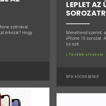
LEPLET AZ 
SOROZATR
Phone szériával
kal érkezik? Hogy
Menetrend szerint, 
iPhone 15 sorozat. A 
ös szé...
| Tovább olvasom
ÍRTA: KOCSIS BENCE