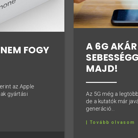
A 6G AKÁR
 NEM FOGY
SEBESSÉGG
MAJD!
erint az Apple
ak gyártási
Az 5G még a legtöbb
de a kutatók már ja
generáció...
| Tovább olvasom