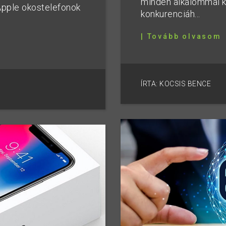
minden alkalommal kö
Apple okostelefonok
konkurenciáh...
| Tovább olvasom
ÍRTA: KOCSIS BENCE