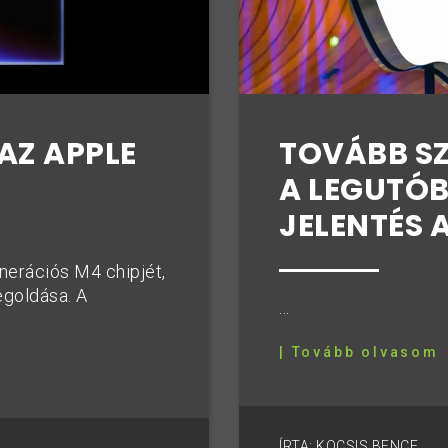
AZ APPLE
TOVÁBB SZ
A LEGUTÓB
JELENTÉS 
nerációs M4 chipjét,
goldása. A
...
| Tovább olvasom
ÍRTA: KOCSIS BENCE