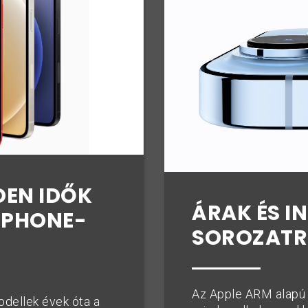
EN IDŐK
ÁRAK ÉS IN
IPHONE-
SOROZATR
Az Apple ARM alapú 
dellek évek óta a