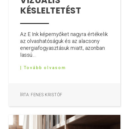
VIZUÁLIS
KÉSLELTETÉST
Az E Ink képernyőket nagyra értékelik
az olvashatóságuk és az alacsony
energiafogyasztásuk miatt, azonban
lassú...
| Tovább olvasom
ÍRTA: FENES KRISTÓF