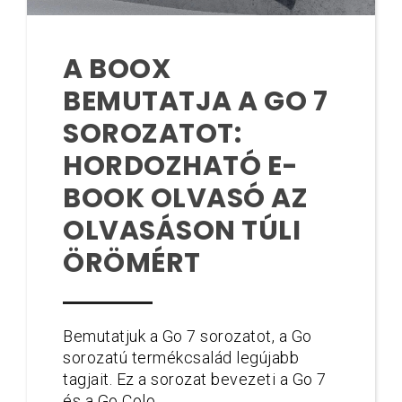
A BOOX
BEMUTATJA A GO 7
SOROZATOT:
HORDOZHATÓ E-
BOOK OLVASÓ AZ
OLVASÁSON TÚLI
ÖRÖMÉRT
Bemutatjuk a Go 7 sorozatot, a Go
sorozatú termékcsalád legújabb
tagjait. Ez a sorozat bevezeti a Go 7
és a Go Colo...