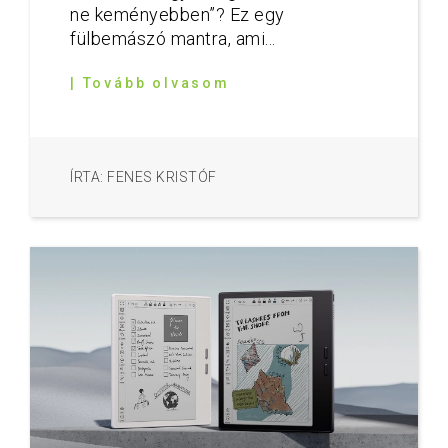
ne keményebben”? Ez egy
fülbemászó mantra, ami...
| Tovább olvasom
ÍRTA: FENES KRISTÓF