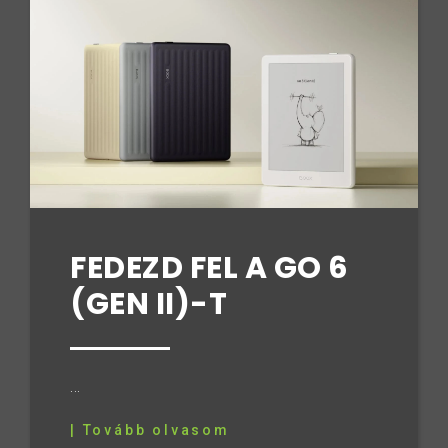
FEDEZD FEL A GO 6
(GEN II)-T
...
| Tovább olvasom