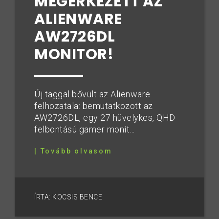
MEGÉRKEZETT AZ
ALIENWARE
AW2726DL
MONITOR!
Új taggal bővült az Alienware
felhozatala: bemutatkozott az
AW2726DL, egy 27 hüvelykes, QHD
felbontású gamer monit...
| Tovább olvasom
ÍRTA: KOCSIS BENCE