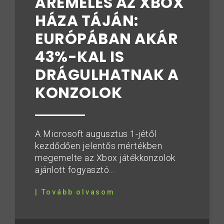
ÁREMELÉS AZ XBOX
HÁZA TÁJÁN:
EURÓPÁBAN AKÁR
43%-KAL IS
DRÁGULHATNAK A
KONZOLOK
A Microsoft augusztus 1-jétől
kezdődően jelentős mértékben
megemelte az Xbox játékkonzolok
ajánlott fogyasztó...
| Tovább olvasom