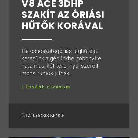
V8 ACE 3DHP
SZAKÍT AZ ÓRIÁSI
HŰTŐK KORÁVAL
Ha csúcskategóriás léghűtést
keresünk a gépünkbe, többnyire
hatalmas, két toronnyal szerelt
monstrumok jutnak...
| Tovább olvasom
ÍRTA: KOCSIS BENCE