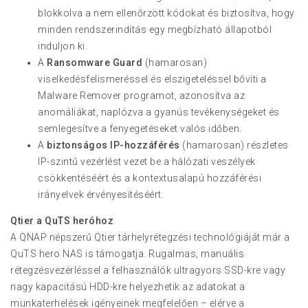
blokkolva a nem ellenőrzött kódokat és biztosítva, hogy
minden rendszerindítás egy megbízható állapotból
induljon ki.
A
Ransomware Guard
(hamarosan)
viselkedésfelismeréssel és elszigeteléssel bővíti a
Malware Remover programot, azonosítva az
anomáliákat, naplózva a gyanús tevékenységeket és
semlegesítve a fenyegetéseket valós időben.
A
biztonságos IP-hozzáférés
(hamarosan) részletes
IP-szintű vezérlést vezet be a hálózati veszélyek
csökkentéséért és a kontextusalapú hozzáférési
irányelvek érvényesítéséért.
Qtier a QuTS heróhoz
A QNAP népszerű Qtier tárhelyrétegzési technológiáját már a
QuTS hero NAS is támogatja. Rugalmas, manuális
rétegzésvezérléssel a felhasználók ultragyors SSD-kre vagy
nagy kapacitású HDD-kre helyezhetik az adatokat a
munkaterhelések igényeinek megfelelően – elérve a