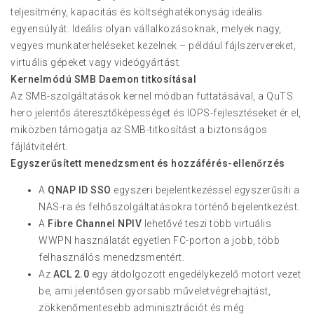
teljesítmény, kapacitás és költséghatékonyság ideális
egyensúlyát. Ideális olyan vállalkozásoknak, melyek nagy,
vegyes munkaterheléseket kezelnek – például fájlszervereket,
virtuális gépeket vagy videógyártást.
Kernelmódú SMB Daemon titkosításal
Az SMB-szolgáltatások kernel módban futtatásával, a QuTS
hero jelentős áteresztőképességet és IOPS-fejlesztéseket ér el,
miközben támogatja az SMB-titkosítást a biztonságos
fájlátvitelért.
Egyszerűsített menedzsment és hozzáférés-ellenőrzés
A
QNAP ID SSO
egyszeri bejelentkezéssel egyszerűsíti a
NAS-ra és felhőszolgáltatásokra történő bejelentkezést.
A
Fibre Channel NPIV
lehetővé teszi több virtuális
WWPN használatát egyetlen FC-porton a jobb, több
felhasználós menedzsmentért.
Az
ACL 2.0
egy átdolgozott engedélykezelő motort vezet
be, ami jelentősen gyorsabb műveletvégrehajtást,
zökkenőmentesebb adminisztrációt és még