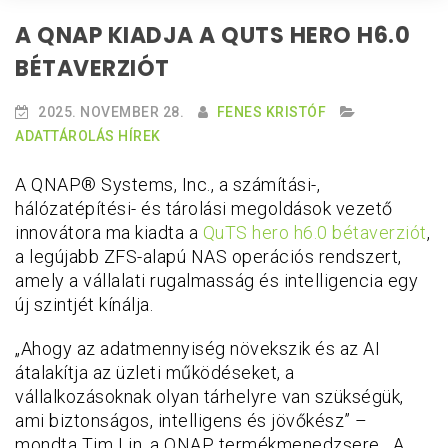
A QNAP KIADJA A QUTS HERO H6.0
BÉTAVERZIÓT
2025. NOVEMBER 28.
FENES KRISTÓF
ADATTÁROLÁS HÍREK
A QNAP® Systems, Inc., a számítási-,
hálózatépítési- és tárolási megoldások vezető
innovátora ma kiadta a
QuTS hero h6.0 bétaverziót
,
a legújabb ZFS-alapú NAS operációs rendszert,
amely a vállalati rugalmasság és intelligencia egy
új szintjét kínálja.
„Ahogy az adatmennyiség növekszik és az AI
átalakítja az üzleti működéseket, a
vállalkozásoknak olyan tárhelyre van szükségük,
ami biztonságos, intelligens és jövőkész” –
mondta Tim Lin, a QNAP termékmenedzsere. „A