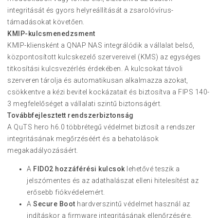
integritását és gyors helyreállítását a zsarolóvírus-
támadásokat követően.
KMIP-kulcsmenedzsment
KMIP-kliensként a QNAP NAS integrálódik a vállalat belső,
központosított kulcskezelő szervereivel (KMS) az egységes
titkosítási kulcsvezérlés érdekében. A kulcsokat távoli
szerveren tárolja és automatikusan alkalmazza azokat,
csökkentve a kézi bevitel kockázatait és biztosítva a FIPS 140-
3 megfelelőséget a vállalati szintű biztonságért.
Továbbfejlesztett rendszerbiztonság
A QuTS hero h6.0 többrétegű védelmet biztosít a rendszer
integritásának megőrzéséért és a behatolások
megakadályozásáért.
A
FIDO2 hozzáférési kulcsok
lehetővé teszik a
jelszómentes és az adathalászat elleni hitelesítést az
erősebb fiókvédelemért.
A
Secure Boot
hardverszintű védelmet használ az
indításkor a firmware integritásának ellenőrzésére,