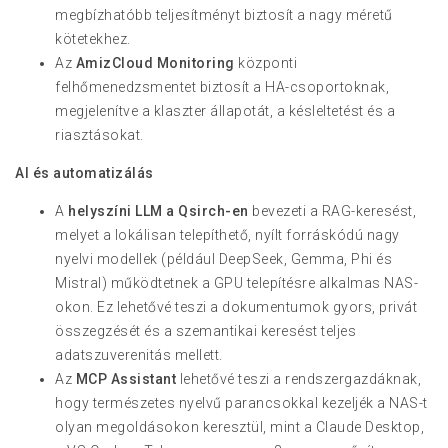
megbízhatóbb teljesítményt biztosít a nagy méretű
kötetekhez.
Az
AmizCloud Monitoring
központi
felhőmenedzsmentet biztosít a HA-csoportoknak,
megjelenítve a klaszter állapotát, a késleltetést és a
riasztásokat.
AI és automatizálás
A
helyszíni LLM a Qsirch-en
bevezeti a RAG-keresést,
melyet a lokálisan telepíthető, nyílt forráskódú nagy
nyelvi modellek (például DeepSeek, Gemma, Phi és
Mistral) működtetnek a GPU telepítésre alkalmas NAS-
okon. Ez lehetővé teszi a dokumentumok gyors, privát
összegzését és a szemantikai keresést teljes
adatszuverenitás mellett.
Az
MCP Assistant
lehetővé teszi a rendszergazdáknak,
hogy természetes nyelvű parancsokkal kezeljék a NAS-t
olyan megoldásokon keresztül, mint a Claude Desktop,