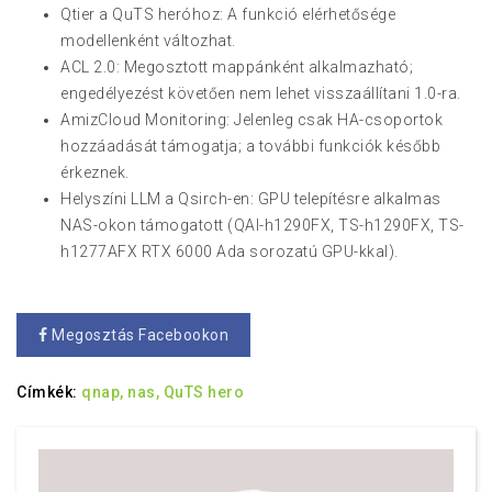
Qtier a QuTS heróhoz: A funkció elérhetősége
modellenként változhat.
ACL 2.0: Megosztott mappánként alkalmazható;
engedélyezést követően nem lehet visszaállítani 1.0-ra.
AmizCloud Monitoring: Jelenleg csak HA-csoportok
hozzáadását támogatja; a további funkciók később
érkeznek.
Helyszíni LLM a Qsirch-en: GPU telepítésre alkalmas
NAS-okon támogatott (QAI-h1290FX, TS-h1290FX, TS-
h1277AFX RTX 6000 Ada sorozatú GPU-kkal).
Megosztás Facebookon
Címkék:
qnap,
nas,
QuTS hero