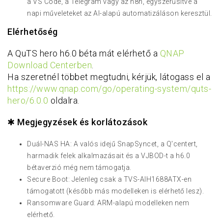
a VS Code, a Telegram vagy az n8n, egyszerűsítve a
napi műveleteket az AI-alapú automatizáláson keresztül.
Elérhetőség
A QuTS hero h6.0 béta mát elérhető a
QNAP
Download Centerben
.
Ha szeretnél többet megtudni, kérjük, látogass el a
https://www.qnap.com/go/operating-system/quts-
hero/6.0.0
oldalra.
✱
Megjegyzések és korlátozások
Duál-NAS HA: A valós idejű SnapSyncet, a Q'centert,
harmadik felek alkalmazásait és a VJBOD-t a h6.0
bétaverzió még nem támogatja.
Secure Boot: Jelenleg csak a TVS-AIH1688ATX-en
támogatott (később más modelleken is elérhető lesz).
Ransomware Guard: ARM-alapú modelleken nem
elérhető.