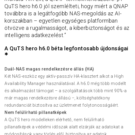
QuTS hero h6.0 jól szemlélteti, hogy miért a QNAP
továbbra is a legátfogóbb NAS-megoldás az AI-
korszakban – egyetlen egységes platformban
ötvözve a rugalmasságot, a kiberbiztonságot és az
intelligens adatkezelést.”
A QuTS hero h6.0 béta legfontosabb újdonságai
✱
Duál-NAS magas rendelkezésre állás (HA)
Két NAS-eszköz egy aktív-passzív HA-klasztert alkot a High
Availability Manager használatával. A h6.0 még több modellt
és alkalmazást támogat – a szolgáltatások több mint 90%-a
már magas rendelkezésre állású –, költséghatékony
redundanciát biztosítva az üzletmenet folytonosságáért.
Nem felülírható pillanatképek
A QuTS hero modelleken elérhető, nem felülírható
pillanatképek a védelmi időszak alatt elzárják az adatokat a
módosítások vagy törlés elől, biztosítva az adatok