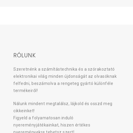
RÓLUNK
Szeretnénk a számítástechnika és a szórakoztató
elektronikai világ minden újdonságát az olvasóknak
felfedni, beszámolva a rengeteg gyártó különféle
termékeiről!
Nálunk mindent megtalálsz, lájkold és osszd meg
cikkeinket!
Figyeld a folyamatosan induló
nyereményjátékainkat, hiszen értékes
nyereményekre tehetsz szert!