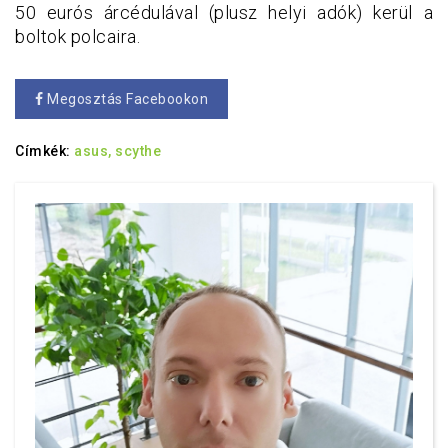
50 eurós árcédulával (plusz helyi adók) kerül a
boltok polcaira.
Megosztás Facebookon
Címkék:
asus,
scythe