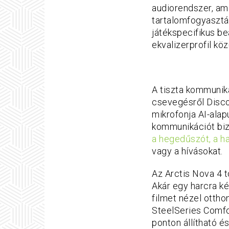
audiorendszer, ami
tartalomfogyasztá
játékspecifikus be
ekvalizerprofil köz
A tiszta kommuniká
csevegésről Disco
mikrofonja AI-alapú
kommunikációt bizt
a hegedűszót, a ha
vagy a hívásokat.
Az Arctis Nova 4 t
Akár egy harcra ké
filmet nézel ottho
SteelSeries Comfo
ponton állítható é