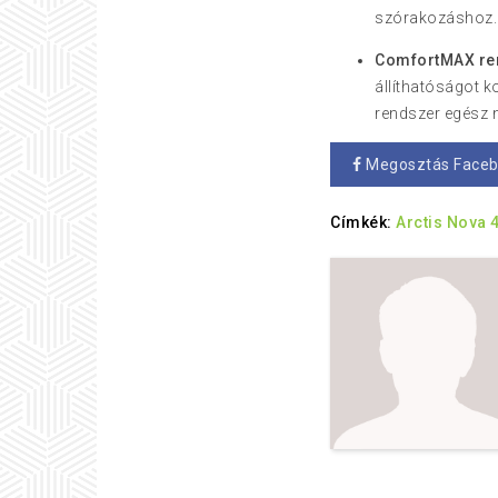
szórakozáshoz.
ComfortMAX re
állíthatóságot k
rendszer egész n
Megosztás Face
Címkék:
Arctis Nova 4