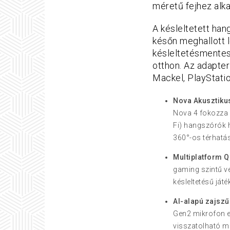
méretű fejhez alk
A késleltetett han
későn meghallott 
késleltetésmentes
otthon. Az adapter
Mackel, PlayStatio
Nova Akusztiku
Nova 4 fokozza 
Fi) hangszórók 
360°-os térhatá
Multiplatform 
gaming szintű ve
késleltetésű ját
AI-alapú zajsz
Gen2 mikrofon el
visszatolható mi