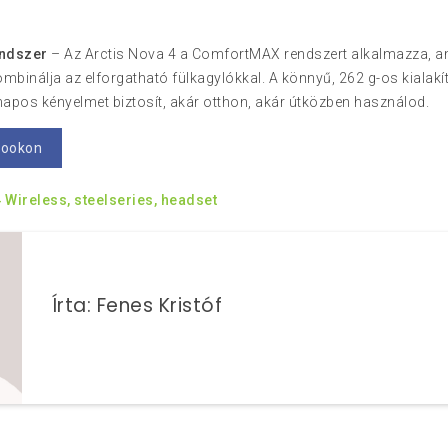
ndszer
– Az Arctis Nova 4 a ComfortMAX rendszert alkalmazza, a
ombinálja az elforgatható fülkagylókkal. A könnyű, 262 g-os kiala
apos kényelmet biztosít, akár otthon, akár útközben használod.
bookon
 Wireless,
steelseries,
headset
Írta: Fenes Kristóf