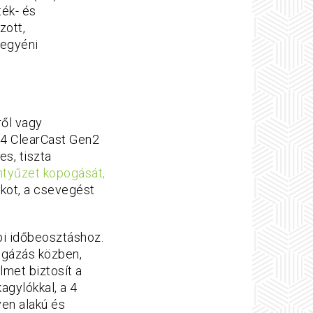
ték- és
zott,
 egyéni
ről vagy
 4 ClearCast Gen2
es, tiszta
entyűzet kopogását,
ékot, a csevegést
pi időbeosztáshoz.
ingázás közben,
lmet biztosít a
gylókkal, a 4
yen alakú és