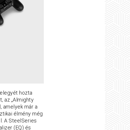
 elegyét hozta
t, az „Almighty
l, amelyek már a
sztikai élmény még
l. A SteelSeries
lizer (EQ) és