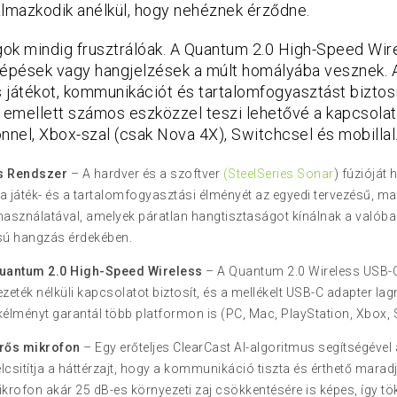
almazkodik anélkül, hogy nehéznek érződne.
gok mindig frusztrálóak. A Quantum 2.0 High-Speed Wire
lépések vagy hangjelzések a múlt homályába vesznek.
 játékot, kommunikációt és tartalomfogyasztást biztos
 emellett számos eszközzel teszi lehetővé a kapcsolato
nnel, Xbox-szal (csak Nova 4X), Switchcsel és mobillal
s Rendszer
– A hardver és a szoftver
(SteelSeries Sonar
) fúzióját
a játék- és a tartalomfogyasztási élményét az egyedi tervezésű, 
használatával, amelyek páratlan hangtisztaságot kínálnak a való
sú hangzás érdekében.
Quantum 2.0 High-Speed Wireless
– A Quantum 2.0 Wireless USB-C
zeték nélküli kapcsolatot biztosít, és a mellékelt USB-C adapter l
ékélményt garantál több platformon is (PC, Mac, PlayStation, Xbox,
űrős mikrofon
– Egy erőteljes ClearCast AI-algoritmus segítségével 
csitítja a háttérzajt, hogy a kommunikáció tiszta és érthető maradj
krofon akár 25 dB-es környezeti zaj csökkentésére is képes, így t