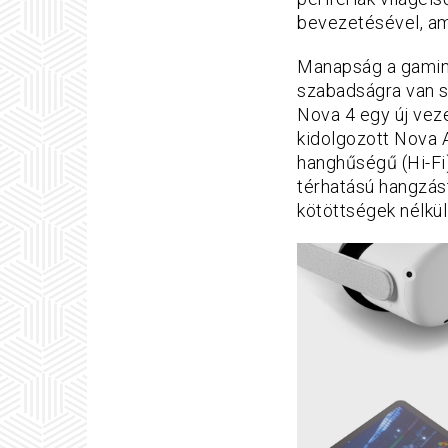
bevezetésével, am
Manapság a gamin
szabadságra van s
Nova 4 egy új veze
kidolgozott Nova 
hanghűségű (Hi-Fi)
térhatású hangzást
kötöttségek nélküli