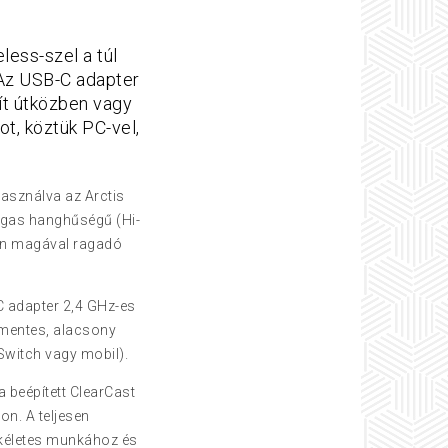
less-szel a túl
 Az USB-C adapter
ít útközben vagy
t, köztük PC-vel,
.
 használva az Arctis
magas hanghűségű (Hi-
ban magával ragadó
 adapter 2,4 GHz-es
agmentes, alacsony
 Switch vagy mobil).
a beépített ClearCast
on. A teljesen
ökéletes munkához és