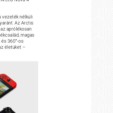
vezeték nélküli
aránt. Az Arctis
t az aprólékosan
rmékcsalád, magas
a és 360°-os
az életüket –