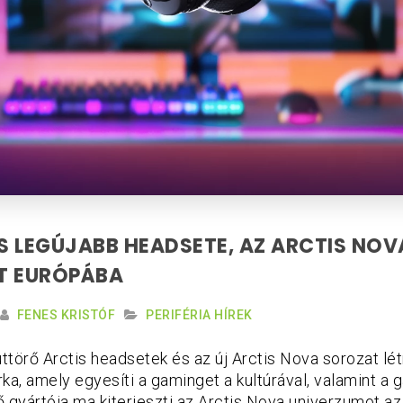
ES LEGÚJABB HEADSETE, AZ ARCTIS NOV
T EURÓPÁBA
FENES KRISTÓF
PERIFÉRIA HÍREK
 úttörő Arctis headsetek és az új Arctis Nova sorozat lé
ka, amely egyesíti a gaminget a kultúrával, valamint a 
ső gyártója ma kiterjeszti az Arctis Nova univerzumot a