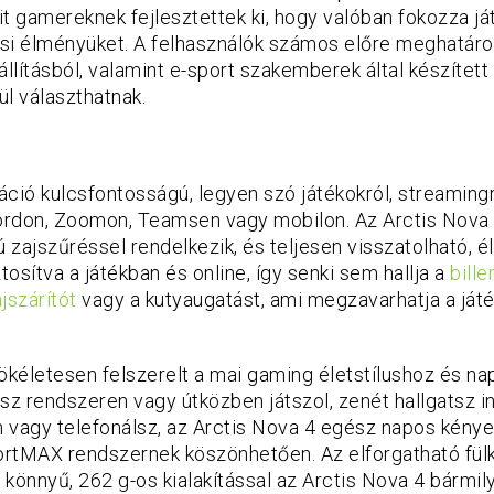
t gamereknek fejlesztettek ki, hogy valóban fokozza já
si élményüket. A felhasználók számos előre meghatáro
állításból, valamint e-sport szakemberek által készített
ül választhatnak.
ció kulcsfontosságú, legyen szó játékokról, streaming
rdon, Zoomon, Teamsen vagy mobilon. Az Arctis Nova
 zajszűréssel rendelkezik, és teljesen visszatolható, él
osítva a játékban és online, így senki sem hallja a
bill
jszárítót
vagy a kutyaugatást, ami megzavarhatja a ját
ökéletesen felszerelt a mai gaming életstílushoz és na
sz rendszeren vagy útközben játszol, zenét hallgatsz 
n vagy telefonálsz, az Arctis Nova 4 egész napos kénye
rtMAX rendszernek köszönhetően. Az elforgatható fülka
s könnyű, 262 g-os kialakítással az Arctis Nova 4 bármil