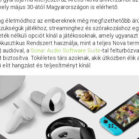
ely május 30-ától Magyarországon is elérhető.
g életmódhoz az embereknek még megfizethetőbb árú 
zükségük játékhoz, streaminghez és szórakozáshoz egy
ték nélküli opciót kínál a játékosoknak, amely ugyanaz
Akusztikus Rendszert használja, mint a teljes Nova te
 audióval, a
Sonar Audio Software Suite
-tal felturbózv
 biztosítva. Tökéletes társ azoknak, akik útközben élik 
 elit hangzást és teljesítményt kínál.