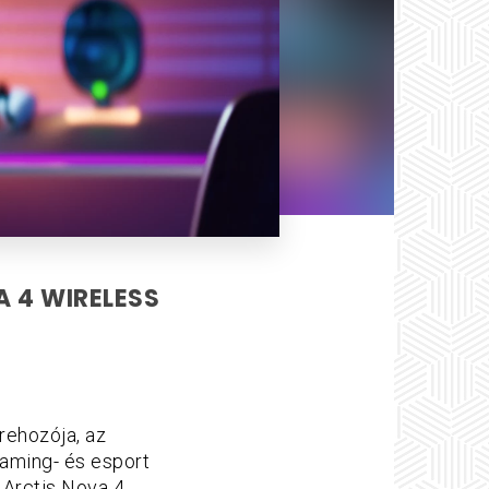
A 4 WIRELESS
trehozója, az
gaming- és esport
z Arctis Nova 4