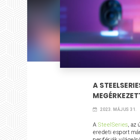
A STEELSERI
MEGÉRKEZET
2023. MÁJUS 31.
A
SteelSeries
, az
eredeti esport már
perifériák világel