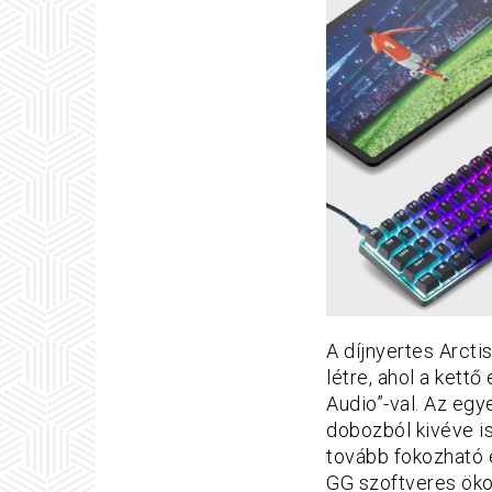
A díjnyertes Arcti
létre, ahol a kett
Audio”-val. Az eg
dobozból kivéve is
tovább fokozható
GG szoftveres öko