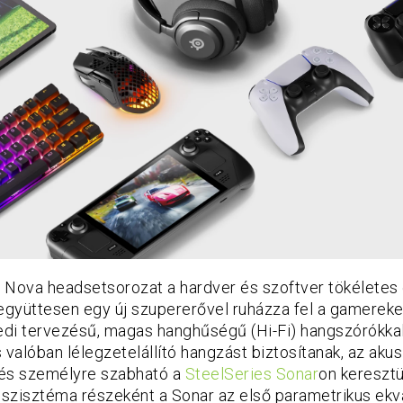
s Nova headsetsorozat a hardver és szoftver tökéletes
ő együttesen egy új szupererővel ruházza fel a gamereke
yedi tervezésű, magas hanghűségű (Hi-Fi) hangszórókka
 valóban lélegzetelállító hangzást biztosítanak, az aku
 és személyre szabható a
SteelSeries Sonar
on keresztü
szisztéma részeként a Sonar az első parametrikus ekva