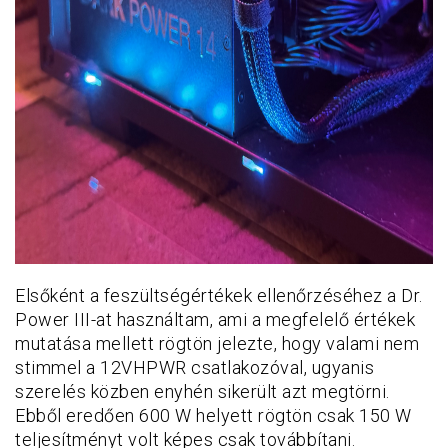
Elsőként a feszültségértékek ellenőrzéséhez a Dr.
Power III-at használtam, ami a megfelelő értékek
mutatása mellett rögtön jelezte, hogy valami nem
stimmel a 12VHPWR csatlakozóval, ugyanis
szerelés közben enyhén sikerült azt megtörni.
Ebből eredően 600 W helyett rögtön csak 150 W
teljesítményt volt képes csak továbbítani.