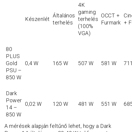
4K
gaming
Általános
OCCT +
Ci
Készenlét
terhelés
terhelés
Furmark
+ F
(100%
VGA)
80
PLUS
Gold
0,4 W
165 W
507 W
581 W
71
PSU –
850 W
Dark
Power
0,02 W
120 W
481 W
551 W
68
14 –
850 W
A mérések alapján feltűnő lehet, hogy a Dark