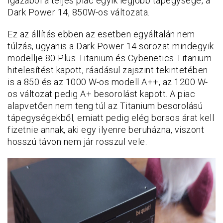
igazából a teljes piac egyik legjobb tápegysége, a
Dark Power 14, 850W-os változata.
Ez az állítás ebben az esetben egyáltalán nem
túlzás, ugyanis a Dark Power 14 sorozat mindegyik
modellje 80 Plus Titanium és Cybenetics Titanium
hitelesítést kapott, ráadásul zajszint tekintetében
is a 850 és az 1000 W-os modell A++, az 1200 W-
os változat pedig A+ besorolást kapott. A piac
alapvetően nem teng túl az Titanium besorolású
tápegységekből, emiatt pedig elég borsos árat kell
fizetnie annak, aki egy ilyenre beruházna, viszont
hosszú távon nem jár rosszul vele.