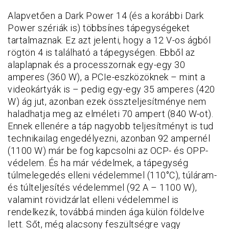
Alapvetően a Dark Power 14 (és a korábbi Dark
Power szériák is) többsínes tápegységeket
tartalmaznak. Ez azt jelenti, hogy a 12 V-os ágból
rögtön 4 is található a tápegységen. Ebből az
alaplapnak és a processzornak egy-egy 30
amperes (360 W), a PCIe-eszközöknek – mint a
videokártyák is – pedig egy-egy 35 amperes (420
W) ág jut, azonban ezek összteljesítménye nem
haladhatja meg az elméleti 70 ampert (840 W-ot).
Ennek ellenére a táp nagyobb teljesítményt is tud
technikailag engedélyezni, azonban 92 ampernél
(1100 W) már be fog kapcsolni az OCP- és OPP-
védelem. És ha már védelmek, a tápegység
túlmelegedés elleni védelemmel (110°C), túláram-
és túlteljesítés védelemmel (92 A – 1100 W),
valamint rövidzárlat elleni védelemmel is
rendelkezik, továbbá minden ága külön földelve
lett. Sőt, még alacsony feszültségre vagy