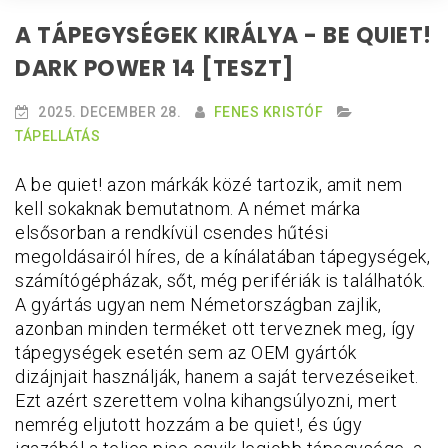
A TÁPEGYSÉGEK KIRÁLYA - BE QUIET!
DARK POWER 14 [TESZT]
2025. DECEMBER 28.
FENES KRISTÓF
TÁPELLÁTÁS
A be quiet! azon márkák közé tartozik, amit nem
kell sokaknak bemutatnom. A német márka
elsősorban a rendkívül csendes hűtési
megoldásairól híres, de a kínálatában tápegységek,
számítógépházak, sőt, még perifériák is találhatók.
A gyártás ugyan nem Németországban zajlik,
azonban minden terméket ott terveznek meg, így
tápegységek esetén sem az OEM gyártók
dizájnjait használják, hanem a saját tervezéseiket.
Ezt azért szerettem volna kihangsúlyozni, mert
nemrég eljutott hozzám a be quiet!, és úgy