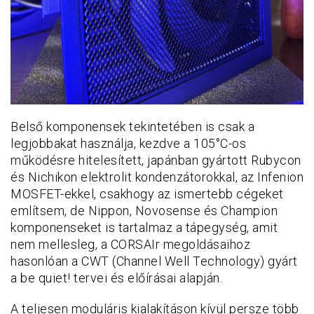
Belső komponensek tekintetében is csak a
legjobbakat használja, kezdve a 105°C-os
működésre hitelesített, japánban gyártott Rubycon
és Nichikon elektrolit kondenzátorokkal, az Infenion
MOSFET-ekkel, csakhogy az ismertebb cégeket
említsem, de Nippon, Novosense és Champion
komponenseket is tartalmaz a tápegység, amit
nem mellesleg, a CORSAIr megoldásaihoz
hasonlóan a CWT (Channel Well Technology) gyárt
a be quiet! tervei és előírásai alapján.
A teljesen moduláris kialakításon kívül persze több