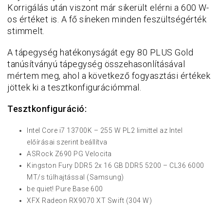
Korrigálás után viszont már sikerült elérni a 600 W-
os értéket is. A fő síneken minden feszültségérték
stimmelt.
A tápegység hatékonyságát egy 80 PLUS Gold
tanúsítványú tápegység összehasonlításával
mértem meg, ahol a következő fogyasztási értékek
jöttek ki a tesztkonfigurációmmal.
Tesztkonfiguráció:
Intel Core i7 13700K – 255 W PL2 limittel az Intel
előírásai szerint beállítva
ASRock Z690 PG Velocita
Kingston Fury DDR5 2x 16 GB DDR5 5200 – CL36 6000
MT/s túlhajtással (Samsung)
be quiet! Pure Base 600
XFX Radeon RX9070 XT Swift (304 W)