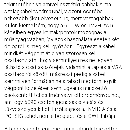
tekintetében valamivel esztétikusabbak sima
szalagkábeles társaiknál, viszont cserébe
nehezebb őket elvezetni is, mert vastagabbak.
Külön kiemelném, hogy a 600 W-os 12VHPWR
kábelben egyes kontaktpontok mozognak a
műanyag vázban, így azok használata esetén két
dologról is meg kell győződni. Egyrészt a kábel
mindkét végpontját olyan szorosan kell
csatlakoztatni, hogy semmilyen rés ne legyen
látható a csatlakozófejek, valamint a táp és a VGA
csatlakozói között, másrészt pedig a kábelt
semmilyen formában ne szabad megtörni egyik
végpont közelében sem, ugyanis mindkettő
csökkentett teljesítményátvitelt eredményezhet,
ami egy 5090 esetén igencsak olvadás és
tűzveszélyes lehet. Erről sajnos az NVIDIA és a
PCI-SIG tehet, nem a be quiet! és a CWT hibája.
A tápegység telepítése önmagában kifejezetten