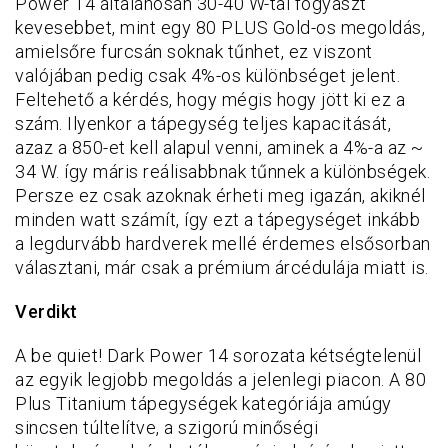
Power 14 általánosan 30-40 W-tal fogyaszt
kevesebbet, mint egy 80 PLUS Gold-os megoldás,
amielsőre furcsán soknak tűnhet, ez viszont
valójában pedig csak 4%-os különbséget jelent.
Feltehető a kérdés, hogy mégis hogy jött ki ez a
szám. Ilyenkor a tápegység teljes kapacitását,
azaz a 850-et kell alapul venni, aminek a 4%-a az ~
34 W. így máris reálisabbnak tűnnek a különbségek.
Persze ez csak azoknak érheti meg igazán, akiknél
minden watt számít, így ezt a tápegységet inkább
a legdurvább hardverek mellé érdemes elsősorban
választani, már csak a prémium árcédulája miatt is.
Verdikt
A be quiet! Dark Power 14 sorozata kétségtelenül
az egyik legjobb megoldás a jelenlegi piacon. A 80
Plus Titanium tápegységek kategóriája amúgy
sincsen túltelítve, a szigorú minőségi