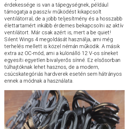
érdekessége is van a tápegységnek, például
támogatja a passzív működést kikapcsolt
ventilátorral, de a jobb teljesítmény és a hosszabb
élettartamért inkább érdemes bekapcsolni az aktív
ventilátort. Már csak azért is, mert a be quiet!
Silent Wings 4 megoldását használja, ami még
terhelés mellett is közel némán működik. A másik
extra az OC-mód, ami a különálló 12 V-os síneket
egyesíti egyetlen bivalyerős sínné. Ez elsősorban
túlhajtóknak lehet hasznos, de a modern,
csúcskategóriás hardverek esetén sem hátrányos
ennek a módnak a használata.