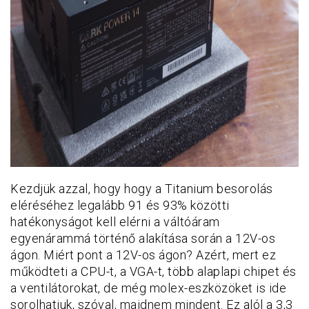
Kezdjük azzal, hogy hogy a Titanium besorolás
eléréséhez legalább 91 és 93% közötti
hatékonyságot kell elérni a váltóáram
egyenárammá történő alakítása során a 12V-os
ágon. Miért pont a 12V-os ágon? Azért, mert ez
működteti a CPU-t, a VGA-t, több alaplapi chipet és
a ventilátorokat, de még molex-eszközöket is ide
sorolhatjuk, szóval, majdnem mindent. Ez alól a 3,3