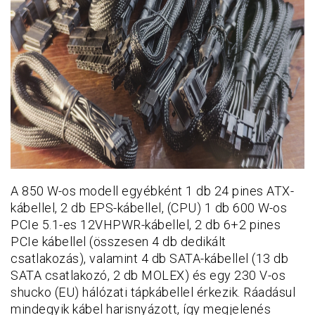
A 850 W-os modell egyébként 1 db 24 pines ATX-
kábellel, 2 db EPS-kábellel, (CPU) 1 db 600 W-os
PCIe 5.1-es 12VHPWR-kábellel, 2 db 6+2 pines
PCIe kábellel (összesen 4 db dedikált
csatlakozás), valamint 4 db SATA-kábellel (13 db
SATA csatlakozó, 2 db MOLEX) és egy 230 V-os
shucko (EU) hálózati tápkábellel érkezik. Ráadásul
mindegyik kábel harisnyázott, így megjelenés