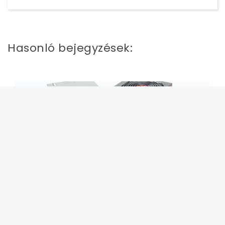
Hasonló bejegyzések:
Mekkora tápegység kell a