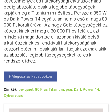
követelmények és hatékonysági elvárások miatt
pedig abszolúte csak a legjobb tápegységek
kapják meg a Titanium minősítést. Persze a 850 W-
os Dark Power 14 egyáltalán nem olcsó a maga 80
000 Ft körüli árával. Az, hogy Gold tápegységekhez
képest kinek éri meg a 30 000 Ft-os felárat, azt
mindenki maga döntse el, azonban kiváló belső
alkatrészeinek és rendkívüli hatékonyságának
köszönhetően mi csak ajánlani tudjuk azoknak, akik
az abszolút legjobb tápegységeket keresik
rendszereikhez.
Megosztás Facebookon
Címkék:
be-quiet,
80 Plus Titanium,
psu,
Dark Power 14,
Cybenetics