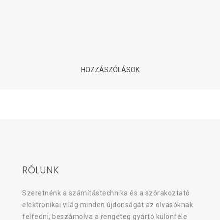
videókártyákhoz?
8 éve
| Tovább olvasom
HOZZÁSZÓLÁSOK
RÓLUNK
Szeretnénk a számítástechnika és a szórakoztató
elektronikai világ minden újdonságát az olvasóknak
felfedni, beszámolva a rengeteg gyártó különféle