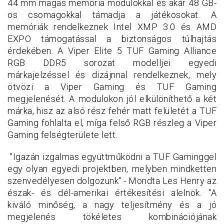
44 mm magas memória modulokkal és akár 48 GB-
os csomagokkal támadja a játékosokat. A
memóriák rendelkeznek Intel XMP 3.0 és AMD
EXPO támogatással a biztonságos túlhajtás
érdekében. A Viper Elite 5 TUF Gaming Alliance
RGB DDR5 sorozat modelljei egyedi
márkajelzéssel és dizájnnal rendelkeznek, mely
ötvözi a Viper Gaming és TUF Gaming
megjelenését. A modulokon jól elkülöníthető a két
márka, hisz az alsó rész fehér matt felületét a TUF
Gaming fohlalta el, míga felső RGB részleg a Viper
Gaming felségterülete lett.
"Igazán izgalmas együttműködni a TUF Gaminggel
egy olyan egyedi projektben, melyben mindketten
szenvedélyesen dolgozunk" - Mondta Les Henry az
észak- és dél-amerikai értékesítési alelnök. "A
kiváló minőség, a nagy teljesítmény és a jó
megjelenés tökéletes kombinációjának