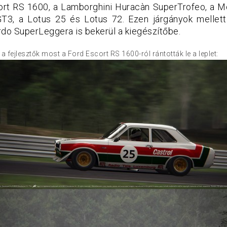
ort RS 1600, a Lamborghini Huracàn SuperTrofeo, a 
, a Lotus 25 és Lotus 72. Ezen járgányok mellett 
rdo SuperLeggera is bekerül a kiegészítőbe.
a fejlesztők most a Ford Escort RS 1600-ról rántották le a leplet: