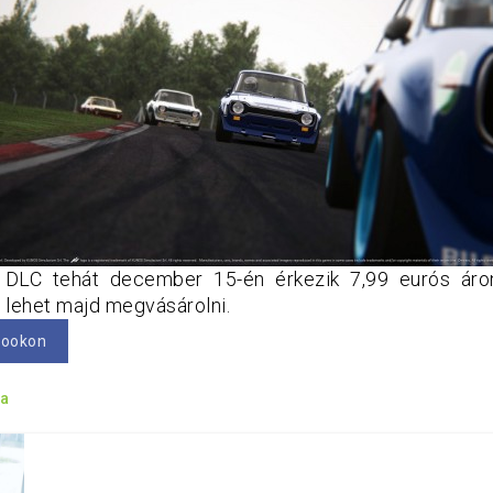
LC tehát december 15-én érkezik 7,99 eurós áron
 lehet majd megvásárolni.
bookon
sa