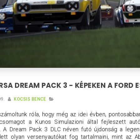
SA DREAM PACK 3 - KÉPEKEN A FORD 
9.
KOCSIS BENCE
zámoltunk róla, hogy még az idei évben, pontosabb
somagot a Kunos Simulazioni által fejleszett autó
. A Dream Pack 3 DLC néven futó újdonság a lege
ett olyan versenyautókat fog tartalmaini, mint az 