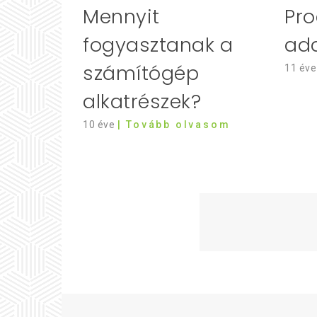
Pro
Mennyit
ad
fogyasztanak a
számítógép
11 éve
alkatrészek?
10 éve
| Tovább olvasom