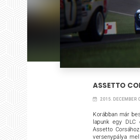
ASSETTO COR
2015. DECEMBER 0
Korábban már bes
lapunk egy DLC c
Assetto Corsához
versenypálya mell