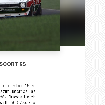
ESCORT RS
an december 15-én
szimulátorhoz, az
ndás Brands Hatch
Abarth 500 Assetto