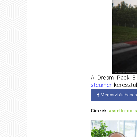
A Dream Pack 3 D
steamen
keresztül
Megosztás Face
Címkék:
assetto-cor