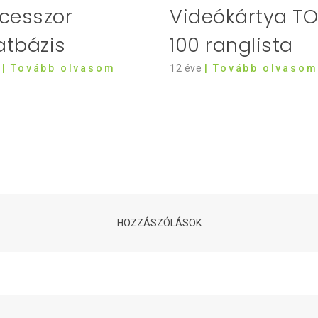
cesszor
Videókártya T
atbázis
100 ranglista
| Tovább olvasom
12 éve
| Tovább olvasom
HOZZÁSZÓLÁSOK