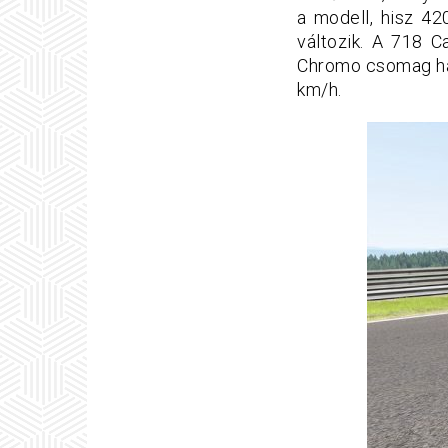
a modell, hisz 4
változik. A 718 C
Chromo csomag ha
km/h.