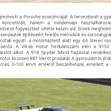
estesíti a Porsche esseznciáját. A tervezésnél a gy
koncentrált, hanem a mindennapi használhatósá
edvező fogyasztást ültette kaszni alá. Ennek megfelel
rsenyautók építéséért felelős mérnökök és sorozatgyá
ztak együtt. a motorháztető alatt egy 4,6 literes n
lóerős. A V8-as motor fordulatszámi eléri a 915
ndót alkot. A 918 Spyder hibrid hajtással rendelkez
ymotor közösen 887 lóerőt produkál. A gyorsulást is ér
rces 0-100 km/h értékről beszélhetünk, emellett 