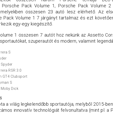
e, Porsche Pack Volume 1, Porsche Pack Volume 2
melyekben összesen 23 autó lesz elérhető. Az els
e Pack Volume 1 7 járgányt tartalmaz és ezt követő
kezik egy-egy kiegészítő.
olume 1 összesen 7 autót hoz nekünk az Assetto Cors
i sportautókat, szuperautót és modern, valamint legend
rera S
yder
 Spyder
rera RSR 3.0
 GT4 Clubsport
ayman S
 Moby Dick
 S
ta a világ legkelendőbb sportautója, melyből 2015-ben
ámos innovatív technológiát felvonultatva (mint pl. a 