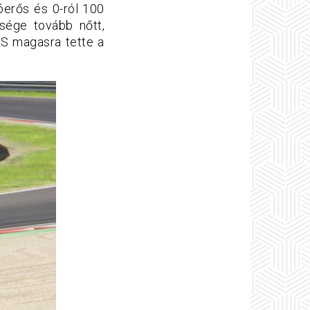
óerős és 0-ról 100
sége tovább nőtt,
S magasra tette a