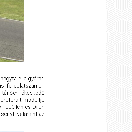
hagyta el a gyárat.
s fordulatszámon
feltűnően ékeskedő
 preferált modellje
és 1000 km-es Dijon
senyt, valamint az