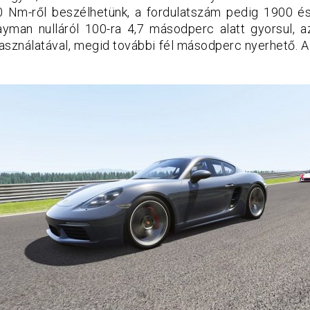
20 Nm-ről beszélhetünk, a fordulatszám pedig 1900 é
ayman nulláról 100-ra 4,7 másodperc alatt gyorsul, a
sználatával, megid további fél másodperc nyerhető. 