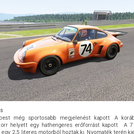
 S
pest még sportosabb megjelenést kapott. A koráb
otorr helyett egy hathengeres erőforrást kapott. A
t egy 2,5 literes motorból hoztak ki. Nyomaték terén k