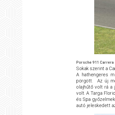
Porsche 911 Carrera 
Sokak szerint a Ca
A hathengeres m
pörgött. Az új mo
olajhűtő volt rá a
volt. A
Targa Flori
és Spa győzelmek 
autó jeleskedett a