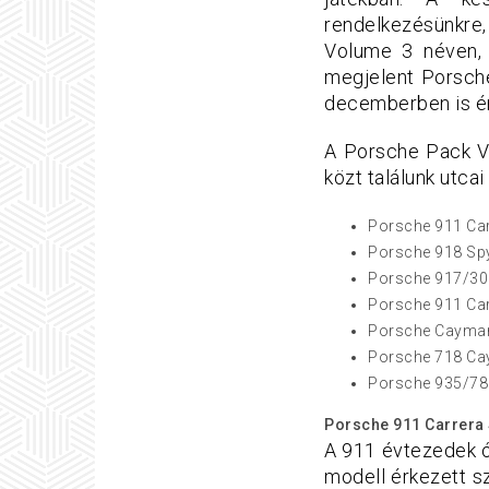
rendelkezésünkr
Volume 3 néven, 
megjelent Porsch
decemberben is ér
A Porsche Pack V
közt találunk utca
Porsche 911 Car
Porsche 918 Sp
Porsche 917/30
Porsche 911 Car
Porsche Cayman
Porsche 718 C
Porsche 935/78
Porsche 911 Carrera
A 911 évtezedek ó
modell érkezett sz