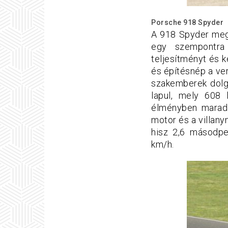
Porsche 918 Spyder
A 918 Spyder megt
egy szempontra 
teljesítményt és k
és építésnép a ve
szakemberek dolgo
lapul, mely 608 
élményben marada
motor és a villan
hisz 2,6 másodpe
km/h.