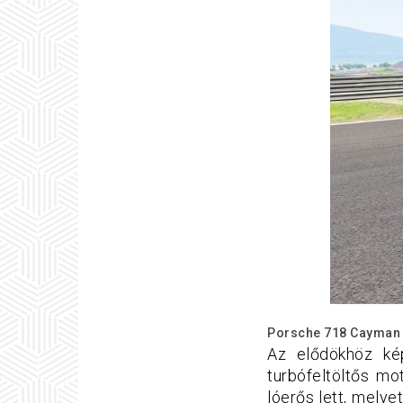
Porsche 718 Cayman
Az elődökhöz ké
turbófeltöltős m
lóerős lett, melye