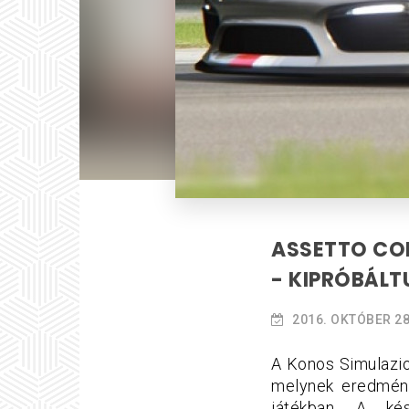
ASSETTO COR
- KIPRÓBÁLT
2016. OKTÓBER 28
A Konos Simulazi
melynek eredmény
játékban. A ké