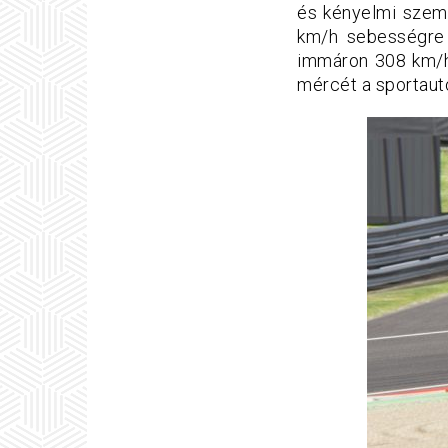
és kényelmi szemp
km/h sebességre 
immáron 308 km/h
mércét a sportaut