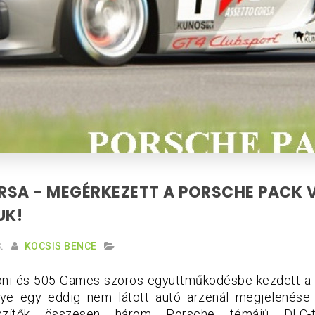
SA - MEGÉRKEZETT A PORSCHE PACK V
UK!
.
KOCSIS BENCE
oni és 505 Games szoros együttműködésbe kezdett a 
e egy eddig nem látott autó arzenál megjelenése
szítők összesen három Porsche témájú DLC-