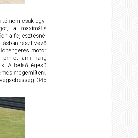
ártó nem csak egy-
got, a maximális
ően a fejlesztésnél
rtásban részt vevő
yolchengeres motor
0 rpm-et ami hang
ik. A belső égésű
demes megemlíteni,
a végsebesség 345