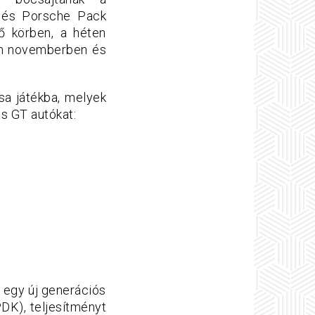
 és Porsche Pack
ő körben, a héten
en novemberben és
a játékba, melyek
ás GT autókat:
 egy új generációs
PDK), teljesítményt