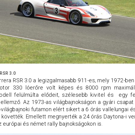
RSR 3.0
rrera RSR 3.0 a legizgalmasabb 911-es, mely 1972-ben 
otor 330 lóerőre volt képes és 8000 rpm maximáli
dell felülmúlta elődeit, szélesebb kivitel és egy 
 jellemző. Az 1973-as világbajnokságon a gyári csapat
o
világbajnoki futamon elért sikert a 6 órás vallelungai 
követték. Emellett megnyerték a 24 órás Daytona-i ver
z európai és német rally bajnokságokon is.