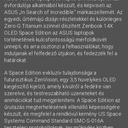
évfordulója alkalmából készült, és képviseli az
ASUS „In Search of Incredible” márkaszellemét. Az
egyedi, űrtémájú dizájn részletekkel és különleges
Zero-G Titanium színnel díszített Zenbook 14X
OLED Space Edition az ASUS laptopok
történetének kulcsfontosságú mérföldkövét
ünnepli, és arra ösztönzi a felhasználókat, hogy
induljanak el felfedező útjukon, és fedezzék fel a
határokat.
A Space Edition exkluzív tulajdonsága a
futurisztikus ZenVision, egy 3,5 hüvelykes OLED
kiegészítő kijelző, amely kívülről a fedélre van
szerelve, és testreszabható üzeneteket és
animációkat tud megjeleníteni. A Space Edition az
űrutazás megterhelésének ellenálló képességére
készült, és megfelel a rendkívül kemény US Space
Systems Command Standard SMC-S-016A
tesztelési protokolloknak, így működés közben