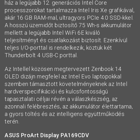
ház a legújabb 12. generációs Intel Core
processzorokat tartalmazza Intel Iris Xe grafikával,
akár 16 GB RAM-mal, ultragyors PCIe 4.0 SSD-kkel.
A hosszú üzemidőt biztosítő 75 Wh-s akkumulátor
mellett a legújabb Intel WiFi 6E kiváló
teljesítményt és csatlakozást biztosít. Ezenkívül
teljes I/O-porttal is rendelkezik, köztük két
Thunderbolt 4 USB-C porttal.
Az Intellel közösen megtervezett Zenbook 14
OLED dizájn megfelel az Intel Evo laptopokkal
szemben támasztott követelményeknek az Intel
hardverspecifikációi és kulcsfontosságú
tapasztalati céljai révén a válaszkészség, az
azonnali felébresztés, az akkumulátor élettartama,
a gyors töltés és az intelligens együttműködés
terén.
ASUS ProArt Display PA169CDV