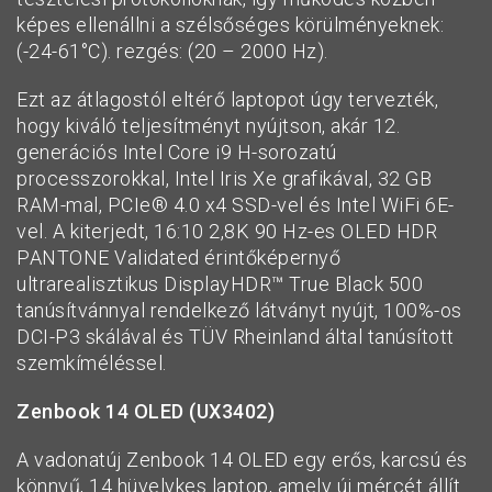
képes ellenállni a szélsőséges körülményeknek:
(-24-61°C). rezgés: (20 – 2000 Hz).
Ezt az átlagostól eltérő laptopot úgy tervezték,
hogy kiváló teljesítményt nyújtson, akár 12.
generációs Intel Core i9 H-sorozatú
processzorokkal, Intel Iris Xe grafikával, 32 GB
RAM-mal, PCIe® 4.0 x4 SSD-vel és Intel WiFi 6E-
vel. A kiterjedt, 16:10 2,8K 90 Hz-es OLED HDR
PANTONE Validated érintőképernyő
ultrarealisztikus DisplayHDR™ True Black 500
tanúsítvánnyal rendelkező látványt nyújt, 100%-os
DCI-P3 skálával és TÜV Rheinland által tanúsított
szemkíméléssel.
Zenbook 14 OLED (UX3402)
A vadonatúj Zenbook 14 OLED egy erős, karcsú és
könnyű, 14 hüvelykes laptop, amely új mércét állít