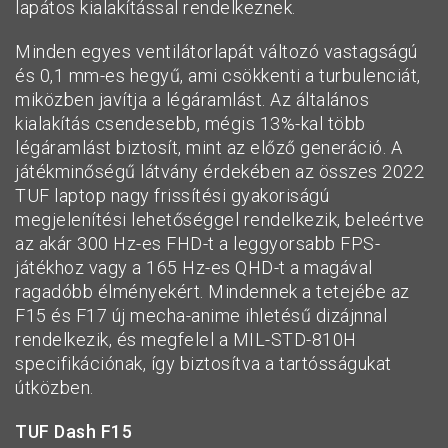
lapátos kialakítással rendelkeznek.
Minden egyes ventilátorlapát változó vastagságú
és 0,1 mm-es hegyű, ami csökkenti a turbulenciát,
miközben javítja a légáramlást. Az általános
kialakítás csendesebb, mégis 13%-kal több
légáramlást biztosít, mint az előző generáció. A
játékminőségű látvány érdekében az összes 2022
TUF laptop nagy frissítési gyakoriságú
megjelenítési lehetőséggel rendelkezik, beleértve
az akár 300 Hz-es FHD-t a leggyorsabb FPS-
játékhoz vagy a 165 Hz-es QHD-t a magával
ragadóbb élményekért. Mindennek a tetejébe az
F15 és F17 új mecha-anime ihletésű dizájnnal
rendelkezik, és megfelel a MIL-STD-810H
specifikációnak, így biztosítva a tartósságukat
útközben.
TUF Dash F15