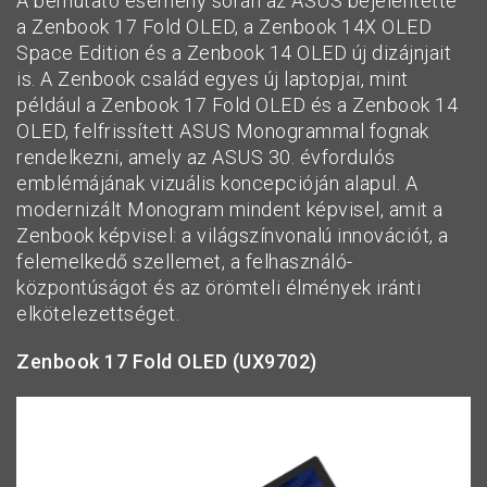
A bemutató esemény során az ASUS bejelentette
a Zenbook 17 Fold OLED, a Zenbook 14X OLED
Space Edition és a Zenbook 14 OLED új dizájnjait
is. A Zenbook család egyes új laptopjai, mint
például a Zenbook 17 Fold OLED és a Zenbook 14
OLED, felfrissített ASUS Monogrammal fognak
rendelkezni, amely az ASUS 30. évfordulós
emblémájának vizuális koncepcióján alapul. A
modernizált Monogram mindent képvisel, amit a
Zenbook képvisel: a világszínvonalú innovációt, a
felemelkedő szellemet, a felhasználó-
központúságot és az örömteli élmények iránti
elkötelezettséget.
Zenbook 17 Fold OLED (UX9702)