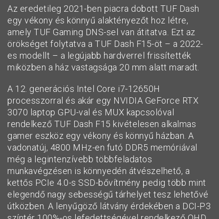
Az eredetileg 2021-ben piacra dobott TUF Dash
egy vékony és könnyű alaktényezőt hoz létre,
amely TUF Gaming DNS-sel van átitatva. Ezt az
örökséget folytatva a TUF Dash F15-öt – a 2022-
es modellt – a legújabb hardverrel frissítették
miközben a ház vastagsága 20 mm alatt maradt.
A 12. generációs Intel Core i7-12650H
processzorral és akár egy NVIDIA GeForce RTX
3070 laptop GPU-val és MUX kapcsolóval
rendelkező TUF Dash F15 kivételesen alkalmas
gamer eszköz egy vékony és könnyű házban. A
vadonatúj, 4800 MHz-en futó DDR5 memóriával
még a legintenzívebb többfeladatos
munkavégzésen is könnyedén átvészelhető, a
kettős PCIe 4.0-s SSD-bővítmény pedig több mint
elegendő nagy sebességű tárhelyet tesz lehetővé
útközben. A lenyűgöző látvány érdekében a DCI-P3
színtér 100%-os lefedettségével rendelkező QHD