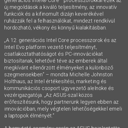
generációs Intel® Core™ processzorokkal ezek az
új megoldások a kiváló teljesítmény, az innovatív
funkciók és a kifinomult dizájn keverékével
ruházzák fel a felhasználókat, mindezt rendkívül
hordozható, vékony és könnyű kialakításban.
„A 12. generációs Intel Core processzorok és az
Intel Evo platform vezető teljesítményt,
csatlakoztathatóságot és PC-innovációkat
biztosítanak, lehetővé téve az emberek által
megkívánt ellenőrzött élményeket a különböző
szegmensekben” – mondta Michelle Johnston
Holthaus, az Intel értékesítési, marketing és
kommunikációs csoport ügyvezető alelnöke és
vezérigazgatója. „Az ASUS-szal közös
erõfeszítésünk, hogy partnerünk legyen ebben az
innovációban, mely végtelen lehetõségekkel emeli
a laptopok élményét.”