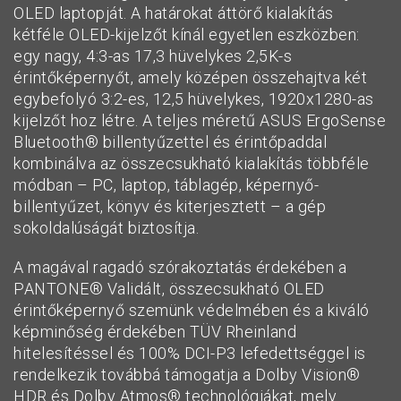
OLED laptopját. A határokat áttörő kialakítás
kétféle OLED-kijelzőt kínál egyetlen eszközben:
egy nagy, 4:3-as 17,3 hüvelykes 2,5K-s
érintőképernyőt, amely középen összehajtva két
egybefolyó 3:2-es, 12,5 hüvelykes, 1920x1280-as
kijelzőt hoz létre. A teljes méretű ASUS ErgoSense
Bluetooth® billentyűzettel és érintőpaddal
kombinálva az összecsukható kialakítás többféle
módban – PC, laptop, táblagép, képernyő-
billentyűzet, könyv és kiterjesztett – a gép
sokoldalúságát biztosítja.
A magával ragadó szórakoztatás érdekében a
PANTONE® Validált, összecsukható OLED
érintőképernyő szemünk védelmében és a kiváló
képminőség érdekében TÜV Rheinland
hitelesítéssel és 100% DCI-P3 lefedettséggel is
rendelkezik továbbá támogatja a Dolby Vision®
HDR és Dolby Atmos® technológiákat, mely