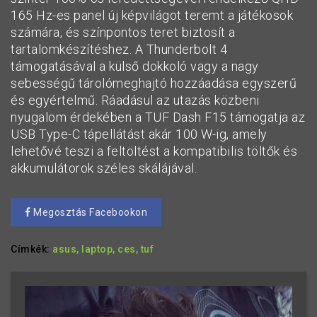
165 Hz-es panel új képvilágot teremt a játékosok
számára, és színpontos teret biztosít a
tartalomkészítéshez. A Thunderbolt 4
támogatásával a külső dokkoló vagy a nagy
sebességű tárolómeghajtó hozzáadása egyszerű
és egyértelmű. Ráadásul az utazás közbeni
nyugalom érdekében a TUF Dash F15 támogatja az
USB Type-C tápellátást akár 100 W-ig, amely
lehetővé teszi a feltöltést a kompatibilis töltők és
akkumulátorok széles skálájával.
Megosztás Facebookon
Címkék:
asus,
laptop,
ces,
tuf