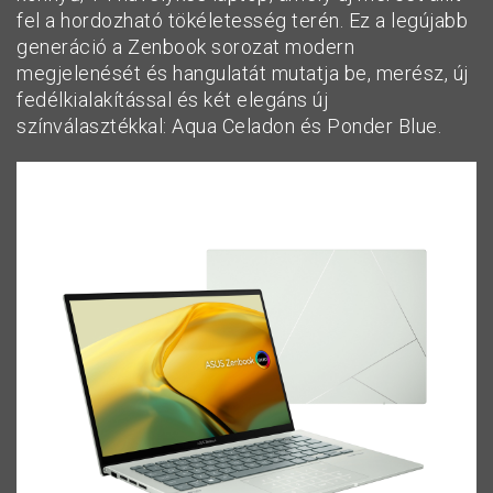
fel a hordozható tökéletesség terén. Ez a legújabb
generáció a Zenbook sorozat modern
megjelenését és hangulatát mutatja be, merész, új
fedélkialakítással és két elegáns új
színválasztékkal: Aqua Celadon és Ponder Blue.