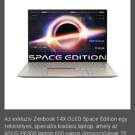
Az exkluzív Zenbook 14X OLED Space Edition egy
tekintélyes, speciális kiadású laptop, amely az
ASUS P6300 laptop 600 napos űrmissziójának 25.