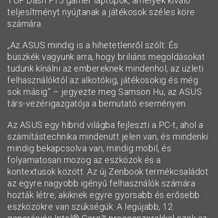
TUF Dash F15 gamer laptopok, amelyek kiváló
teljesítményt nyújtanak a játékosok széles köre
számára.
„Az ASUS mindig is a hihetetlenről szólt. És
büszkék vagyunk arra, hogy briliáns megoldásokat
tudunk kínálni az embereknek mindenhol, az üzleti
felhasználóktól az alkotókig, játékosokig és még
sok másig” – jegyezte meg Samson Hu, az ASUS
társ-vezérigazgatója a bemutató eseményen.
Az ASUS egy hibrid világba fejleszti a PC-t, ahol a
számítástechnika mindenütt jelen van, és mindenki
mindig bekapcsolva van, mindig mobil, és
folyamatosan mozog az eszközök és a
kontextusok között. Az új Zenbook termékcsaládot
az egyre nagyobb igényű felhasználók számára
hozták létre, akiknek egyre gyorsabb és erősebb
eszközökre van szükségük. A legújabb, 12.