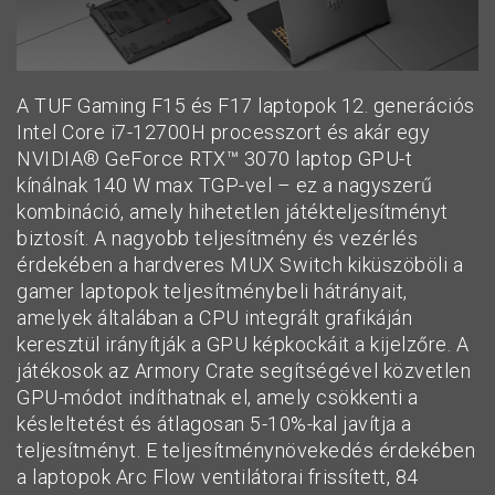
A TUF Gaming F15 és F17 laptopok 12. generációs
Intel Core i7-12700H processzort és akár egy
NVIDIA® GeForce RTX™ 3070 laptop GPU-t
kínálnak 140 W max TGP-vel – ez a nagyszerű
kombináció, amely hihetetlen játékteljesítményt
biztosít. A nagyobb teljesítmény és vezérlés
érdekében a hardveres MUX Switch kiküszöböli a
gamer laptopok teljesítménybeli hátrányait,
amelyek általában a CPU integrált grafikáján
keresztül irányítják a GPU képkockáit a kijelzőre. A
játékosok az Armory Crate segítségével közvetlen
GPU-módot indíthatnak el, amely csökkenti a
késleltetést és átlagosan 5-10%-kal javítja a
teljesítményt. E teljesítménynövekedés érdekében
a laptopok Arc Flow ventilátorai frissített, 84