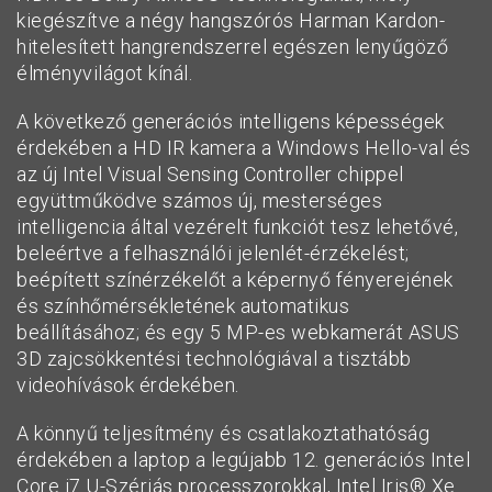
kiegészítve a négy hangszórós Harman Kardon-
hitelesített hangrendszerrel egészen lenyűgöző
élményvilágot kínál.
A következő generációs intelligens képességek
érdekében a HD IR kamera a Windows Hello-val és
az új Intel Visual Sensing Controller chippel
együttműködve számos új, mesterséges
intelligencia által vezérelt funkciót tesz lehetővé,
beleértve a felhasználói jelenlét-érzékelést;
beépített színérzékelőt a képernyő fényerejének
és színhőmérsékletének automatikus
beállításához; és egy 5 MP-es webkamerát ASUS
3D zajcsökkentési technológiával a tisztább
videohívások érdekében.
A könnyű teljesítmény és csatlakoztathatóság
érdekében a laptop a legújabb 12. generációs Intel
Core i7 U-Szériás processzorokkal, Intel Iris® Xe