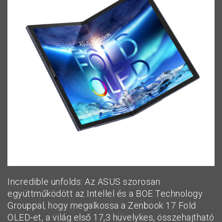
Incredible unfolds: Az ASUS szorosan
együttműködött az Intellel és a BOE Technology
Grouppal, hogy megalkossa a Zenbook 17 Fold
OLED-et, a világ első 17,3 hüvelykes, összehajtható