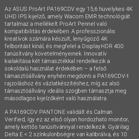
Az ASUS ProArt PA169CDV egy 15,6 hüvelykes 4K
UHD IPS kijelző, amely Wacom EMR technológiát
tartalmaz a mellékelt ProArt Pennel való
kompatibilitás érdekében. A professzionális
kreatívok számára készült, lenyűgöző 4K
felbontást kínál, és megfelel a DisplayHDR 400
tanúsítvány követelményeinek. Innovatív
kialakítása két támasztékkal rendelkezik a
sokoldalú használat érdekében – a felső
támasztóállvány enyhén megdönti a PA169CDV-t
rajzoláshoz és vázlatkészítéshez, míg az alsó
támasztóállvány ideális szögben támasztja meg
másodlagos kijelzőként való használatra.
A PA169CDV PANTONE validált és Calman
Verified, így ez az első olyan hordozható monitor,
amely kettős tanúsítvánnyal rendelkezik. Gyárilag
Delta E < 2 színkülönbségre van kalibrálva, és 10