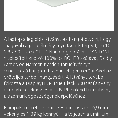
A laptop a legjobb látványt és hangot ötvözi, hogy
magával ragadó élményt nyújtson: kiterjedt, 16:10
2,8K 90 Hz-es OLED NanoEdge 550 nit PANTONE
hitelesített kijelző 100%-os DCI-P3 skálával, Dolby
Atmos és Harman Kardon-tanúsítvánnyal
rendelkező hangrendszer intelligens erősítővel az
erőteljes térbeli hangzásért. A látványt tovább
fokozza a DisplayHDR True Black 500 tanúsítvány
a mélyfeketékhez és a TÜV Rheinland tanúsítvány
a szemünk egészségének ápolásához.
Kompakt mérete ellenére – mindössze 16,9 mm
vékony és 1,39 kg könnyű – a teljesen alumínium