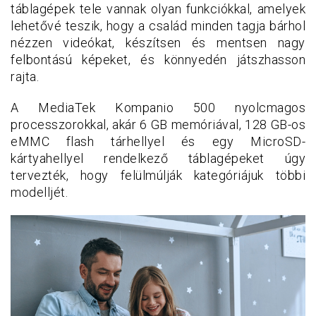
táblagépek tele vannak olyan funkciókkal, amelyek
lehetővé teszik, hogy a család minden tagja bárhol
nézzen videókat, készítsen és mentsen nagy
felbontású képeket, és könnyedén játszhasson
rajta.
A MediaTek Kompanio 500 nyolcmagos
processzorokkal, akár 6 GB memóriával, 128 GB-os
eMMC flash tárhellyel és egy MicroSD-
kártyahellyel rendelkező táblagépeket úgy
tervezték, hogy felülmúlják kategóriájuk többi
modelljét.