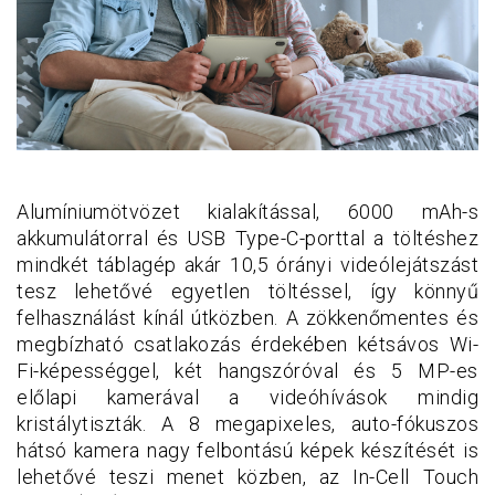
Alumíniumötvözet kialakítással, 6000 mAh-s
akkumulátorral és USB Type-C-porttal a töltéshez
mindkét táblagép akár 10,5 órányi videólejátszást
tesz lehetővé egyetlen töltéssel, így könnyű
felhasználást kínál útközben. A zökkenőmentes és
megbízható csatlakozás érdekében kétsávos Wi-
Fi-képességgel, két hangszóróval és 5 MP-es
előlapi kamerával a videóhívások mindig
kristálytiszták. A 8 megapixeles, auto-fókuszos
hátsó kamera nagy felbontású képek készítését is
lehetővé teszi menet közben, az In-Cell Touch