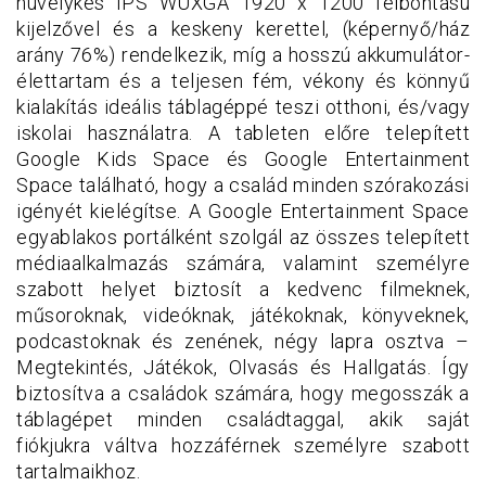
hüvelykes IPS WUXGA 1920 x 1200 felbontású
kijelzővel és a keskeny kerettel, (képernyő/ház
arány 76%) rendelkezik, míg a hosszú akkumulátor-
élettartam és a teljesen fém, vékony és könnyű
kialakítás ideális táblagéppé teszi otthoni, és/vagy
iskolai használatra. A tableten előre telepített
Google Kids Space és Google Entertainment
Space található, hogy a család minden szórakozási
igényét kielégítse. A Google Entertainment Space
egyablakos portálként szolgál az összes telepített
médiaalkalmazás számára, valamint személyre
szabott helyet biztosít a kedvenc filmeknek,
műsoroknak, videóknak, játékoknak, könyveknek,
podcastoknak és zenének, négy lapra osztva –
Megtekintés, Játékok, Olvasás és Hallgatás. Így
biztosítva a családok számára, hogy megosszák a
táblagépet minden családtaggal, akik saját
fiókjukra váltva hozzáférnek személyre szabott
tartalmaikhoz.