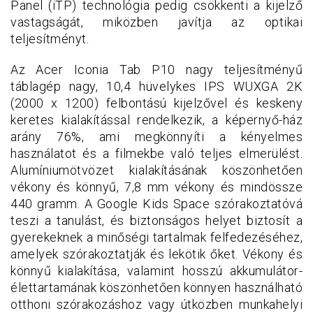
Panel (iTP) technológia pedig csökkenti a kijelző
vastagságát, miközben javítja az optikai
teljesítményt.
Az Acer Iconia Tab P10 nagy teljesítményű
táblagép nagy, 10,4 hüvelykes IPS WUXGA 2K
(2000 x 1200) felbontású kijelzővel és keskeny
keretes kialakítással rendelkezik, a képernyő-ház
arány 76%, ami megkönnyíti a kényelmes
használatot és a filmekbe való teljes elmerülést.
Alumíniumötvözet kialakításának köszönhetően
vékony és könnyű, 7,8 mm vékony és mindössze
440 gramm. A Google Kids Space szórakoztatóvá
teszi a tanulást, és biztonságos helyet biztosít a
gyerekeknek a minőségi tartalmak felfedezéséhez,
amelyek szórakoztatják és lekötik őket. Vékony és
könnyű kialakítása, valamint hosszú akkumulátor-
élettartamának köszönhetően könnyen használható
otthoni szórakozáshoz vagy útközben munkahelyi