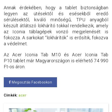
Annak érdekében, hogy a tablet biztonságban
legyen az ütésektől és esésekből eredő
sérülésektől, kiváló minőségű, TPU anyagból
készült átlátszó lökhárító tokkal rendelkezik, amely
az Iconia táblagépek vonzó megjelenését is
fokozza. A sarkokat “lökhárítók” is erősítik, fokozva
a védelmet.
Az Acer Iconia Tab M10 és Acer Iconia Tab
P10 tablet már Magyarországon is elérhető 74 990
Ft-os áron.
Megosztás Facebookon
Címkék:
acer