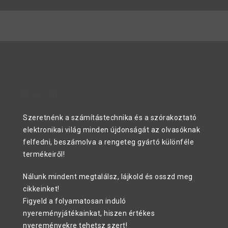
RÓLUNK
Szeretnénk a számítástechnika és a szórakoztató
elektronikai világ minden újdonságát az olvasóknak
felfedni, beszámolva a rengeteg gyártó különféle
termékeiről!
Nálunk mindent megtalálsz, lájkold és osszd meg
cikkeinket!
Figyeld a folyamatosan induló
nyereményjátékainkat, hiszen értékes
nyereményekre tehetsz szert!