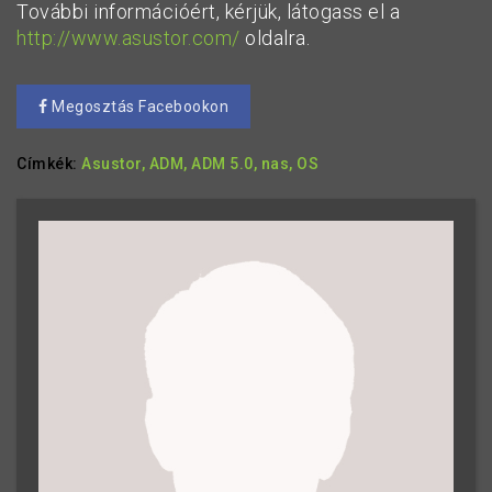
További információért, kérjük, látogass el a
http://www.asustor.com/
oldalra.
Megosztás Facebookon
Címkék:
Asustor,
ADM,
ADM 5.0,
nas,
OS