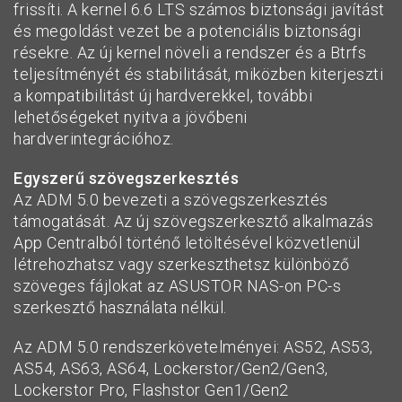
frissíti. A kernel 6.6 LTS számos biztonsági javítást
és megoldást vezet be a potenciális biztonsági
résekre. Az új kernel növeli a rendszer és a Btrfs
teljesítményét és stabilitását, miközben kiterjeszti
a kompatibilitást új hardverekkel, további
lehetőségeket nyitva a jövőbeni
hardverintegrációhoz.
Egyszerű szövegszerkesztés
Az ADM 5.0 bevezeti a szövegszerkesztés
támogatását. Az új szövegszerkesztő alkalmazás
App Centralból történő letöltésével közvetlenül
létrehozhatsz vagy szerkeszthetsz különböző
szöveges fájlokat az ASUSTOR NAS-on PC-s
szerkesztő használata nélkül.
Az ADM 5.0 rendszerkövetelményei: AS52, AS53,
AS54, AS63, AS64, Lockerstor/Gen2/Gen3,
Lockerstor Pro, Flashstor Gen1/Gen2