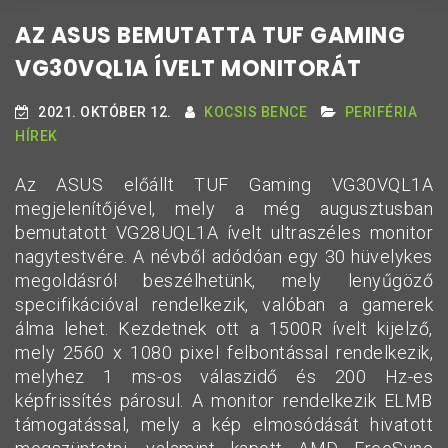
AZ ASUS BEMUTATTA TUF GAMING
VG30VQL1A ÍVELT MONITORÁT
2021. OKTÓBER 12.
KOCSIS BENCE
PERIFÉRIA
HÍREK
Az ASUS előállt TUF Gaming VG30VQL1A
megjelenítőjével, mely a még augusztusban
bemutatott VG28UQL1A ívelt ultraszéles monitor
nagytestvére. A névből adódóan egy 30 hüvelykes
megoldásról beszélhetünk, mely lenyűgöző
specifikációval rendelkezik, valóban a gamerek
álma lehet. Kezdetnek ott a 1500R ívelt kijelző,
mely 2560 x 1080 pixel felbontással rendelkezik,
melyhez 1 ms-os válaszidő és 200 Hz-es
képfrissítés párosul. A monitor rendelkezik ELMB
támogatással, mely a kép elmosódását hivatott