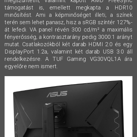
megszüntetni, valamint kapott AMD FreeSync
támogatást is, emellett megkapta a HDR10
minősítést. Ami a képminőséget illeti, a színek
terén sem lehet panasz, hisz a sRGB színtér 127%-
át lefedi. VA panel révén 300 cd/m² a maximális
fényerősség, a kontrasztarány pedig 3000:1 arányt
mutat. Csatlakozókból két darab HDMI 2.0 és egy
DisplayPort 1.2a, valamint két darab USB 3.0 áll
rendelkezésre. A TUF Gaming VG30VQL1A ára
egyelőre nem ismert.