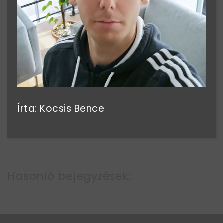
Írta: Kocsis Bence
Hasonló bejegyzések: