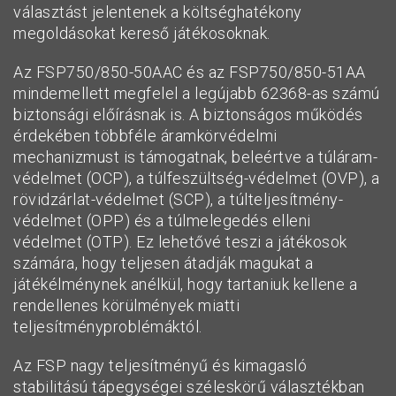
választást jelentenek a költséghatékony
megoldásokat kereső játékosoknak.
Az FSP750/850-50AAC és az FSP750/850-51AA
mindemellett megfelel a legújabb 62368-as számú
biztonsági előírásnak is. A biztonságos működés
érdekében többféle áramkörvédelmi
mechanizmust is támogatnak, beleértve a túláram-
védelmet (OCP), a túlfeszültség-védelmet (OVP), a
rövidzárlat-védelmet (SCP), a túlteljesítmény-
védelmet (OPP) és a túlmelegedés elleni
védelmet (OTP). Ez lehetővé teszi a játékosok
számára, hogy teljesen átadják magukat a
játékélménynek anélkül, hogy tartaniuk kellene a
rendellenes körülmények miatti
teljesítményproblémáktól.
Az FSP nagy teljesítményű és kimagasló
stabilitású tápegységei széleskörű választékban