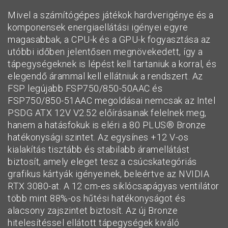
Mivel a számítógépes játékok hardverigénye és a
komponensek energiaellátási igényei egyre
magasabbak, a CPU-k és a GPU-k fogyasztása az
utóbbi időben jelentősen megnövekedett, így a
tápegységeknek is lépést kell tartaniuk a korral, és
elegendő árammal kell ellátniuk a rendszert. Az
FSP legújabb FSP750/850-50AAC és
FSP750/850-51AAC megoldásai nemcsak az Intel
PSDG ATX 12V V2.52 előírásainak felelnek meg,
hanem a hatásfokuk is eléri a 80 PLUS® Bronze
hatékonysági szintet. Az egysínes +12 V-os
kialakítás tisztább és stabilabb áramellátást
biztosít, amely eleget tesz a csúcskategóriás
grafikus kártyák igényeinek, beleértve az NVIDIA
RTX 3080-at. A 12 cm-es siklócsapágyas ventilátor
több mint 88%-os hűtési hatékonyságot és
alacsony zajszintet biztosít. Az új Bronze
hitelesítéssel ellátott tápegységek kiváló