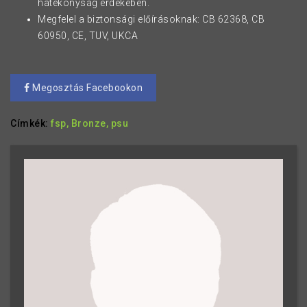
hatékonyság érdekében.
Megfelel a biztonsági előírásoknak: CB 62368, CB
60950, CE, TUV, UKCA
Megosztás Facebookon
Címkék:
fsp,
Bronze,
psu