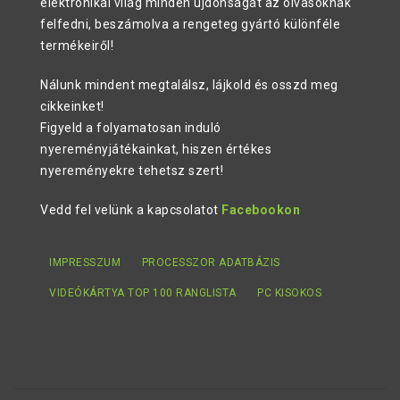
elektronikai világ minden újdonságát az olvasóknak
felfedni, beszámolva a rengeteg gyártó különféle
termékeiről!
Nálunk mindent megtalálsz, lájkold és osszd meg
cikkeinket!
Figyeld a folyamatosan induló
nyereményjátékainkat, hiszen értékes
nyereményekre tehetsz szert!
Vedd fel velünk a kapcsolatot
Facebookon
IMPRESSZUM
PROCESSZOR ADATBÁZIS
VIDEÓKÁRTYA TOP 100 RANGLISTA
PC KISOKOS