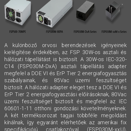
A különböző orvosi berendezések igényeinek
kielégítése érdekében, az FSP 30W-os asztali és
hálózati tápellátást is biztosít. A 30W-os IEC-320-
C14 (FSP030M-DxA) asztali tápellátás adapter
megfelel a DOE VI és ErP Tier 2 energiafogyasztás
szabályainak, és 85Vac üzemi feszültséget
biztosít. A hálózati adapter eleget tesz a DOE VI és
ErP Tier 2 energiafogyasztási előírásoknak, 80Vac
üzemi feszültséget biztosít és megfelel az IEC
60601-1-11 otthoni gondozási követelményeknek.
A két terméksorozat tagjai többféle megoldást
kínálnak, így egyaránt elérhetőek az amerikai fix
specifikációjú csatlakozóval (FSP030M-xxU),