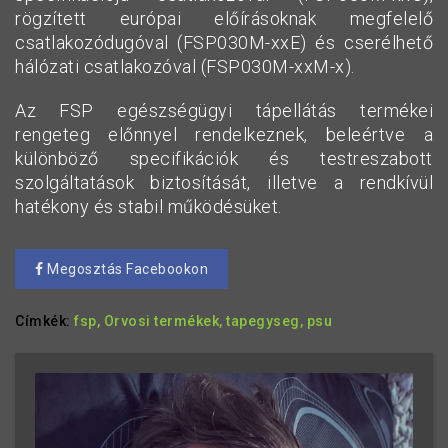
rögzített európai előírásoknak megfelelő
csatlakozódugóval (FSP030M-xxE) és cserélhető
hálózati csatlakozóval (FSP030M-xxM-x).
Az FSP egészségügyi tápellátás termékei
rengeteg előnnyel rendelkeznek, beleértve a
különböző specifikációk és testreszabott
szolgáltatások biztosítását, illetve a rendkívül
hatékony és stabil működésüket.
Megosztás Facebookon
Címkék:
fsp,
Orvosi termékek,
tapegyseg,
psu