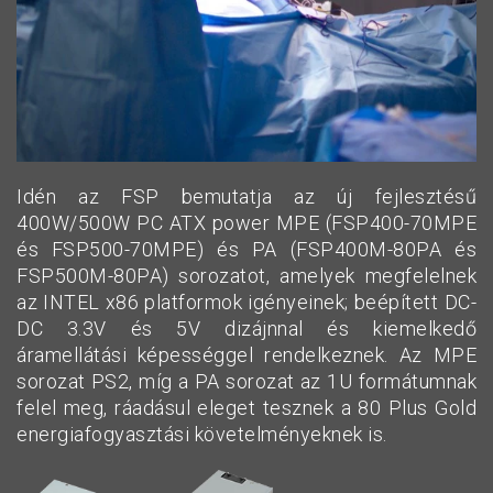
Idén az FSP bemutatja az új fejlesztésű
400W/500W PC ATX power MPE (FSP400-70MPE
és FSP500-70MPE) és PA (FSP400M-80PA és
FSP500M-80PA) sorozatot, amelyek megfelelnek
az INTEL x86 platformok igényeinek; beépített DC-
DC 3.3V és 5V dizájnnal és kiemelkedő
áramellátási képességgel rendelkeznek. Az MPE
sorozat PS2, míg a PA sorozat az 1U formátumnak
felel meg, ráadásul eleget tesznek a 80 Plus Gold
energiafogyasztási követelményeknek is.