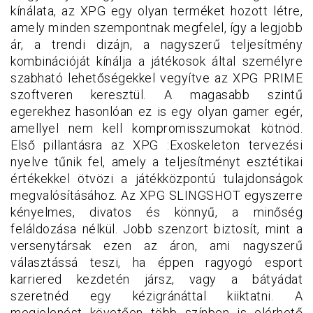
kínálata, az XPG egy olyan terméket hozott létre,
amely minden szempontnak megfelel, így a legjobb
ár, a trendi dizájn, a nagyszerű teljesítmény
kombinációját kínálja a játékosok által személyre
szabható lehetőségekkel vegyítve az XPG PRIME
szoftveren keresztül. A magasabb szintű
egerekhez hasonlóan ez is egy olyan gamer egér,
amellyel nem kell kompromisszumokat kötnöd.
Első pillantásra az XPG :Exoskeleton tervezési
nyelve tűnik fel, amely a teljesítményt esztétikai
értékekkel ötvözi a játékközpontú tulajdonságok
megvalósításához. Az XPG SLINGSHOT egyszerre
kényelmes, divatos és könnyű, a minőség
feláldozása nélkül. Jobb szenzort biztosít, mint a
versenytársak ezen az áron, ami nagyszerű
választássá teszi, ha éppen ragyogó esport
karriered kezdetén jársz, vagy a bátyádat
szeretnéd egy kézigránáttal kiiktatni. A
megjelenést követően több színben is elérhető