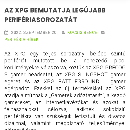
AZ XPG BEMUTATJA LEGÚJABB
PERIFÉRIASOROZATÁT
2022. SZEPTEMBER 20.
KOCSIS BENCE
PERIFÉRIA HÍREK
Az XPG egy teljes sorozatnyi belépő szintű
perifériát mutatott be a nehezedő piaci
körülményekre válaszolva, köztük az XPG PRECOG
S gamer headsetet, az XPG SLINGSHOT gamer
egeret és az XPG BATTLEGROUND L gamer
egérpadot. Ezekkel az új termékekkel az XPG
átadja a múltnak a „Gamerek adóztatását”, a kezdő
gamereket, az internetkávézókat és azokat a
felhasználókat célozva, akiknek sokoldalú
perifériákra van szükségük letisztult és divatos
dizájnnal, valamint megbízható teljesítménnyel