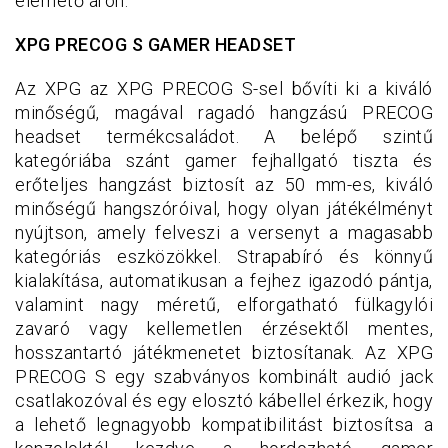
elérhető áron.
XPG PRECOG S GAMER HEADSET
Az XPG az XPG PRECOG S-sel bővíti ki a kiváló
minőségű, magával ragadó hangzású PRECOG
headset termékcsaládot. A belépő szintű
kategóriába szánt gamer fejhallgató tiszta és
erőteljes hangzást biztosít az 50 mm-es, kiváló
minőségű hangszóróival, hogy olyan játékélményt
nyújtson, amely felveszi a versenyt a magasabb
kategóriás eszközökkel. Strapabíró és könnyű
kialakítása, automatikusan a fejhez igazodó pántja,
valamint nagy méretű, elforgatható fülkagylói
zavaró vagy kellemetlen érzésektől mentes,
hosszantartó játékmenetet biztosítanak. Az XPG
PRECOG S egy szabványos kombinált audió jack
csatlakozóval és egy elosztó kábellel érkezik, hogy
a lehető legnagyobb kompatibilitást biztosítsa a