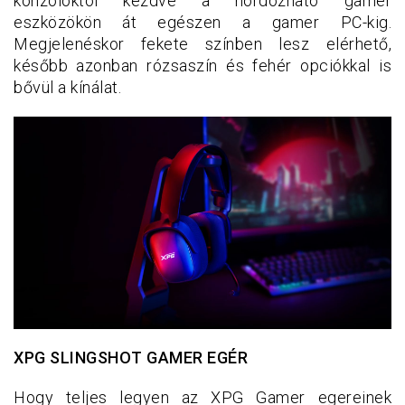
konzoloktól kezdve a hordozható gamer
eszközökön át egészen a gamer PC-kig.
Megjelenéskor fekete színben lesz elérhető,
később azonban rózsaszín és fehér opciókkal is
bővül a kínálat.
XPG SLINGSHOT GAMER EGÉR
Hogy teljes legyen az XPG Gamer egereinek