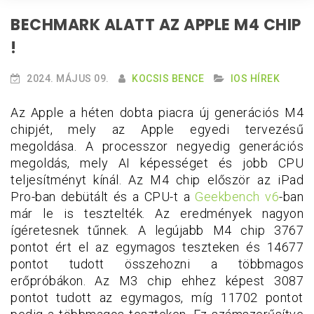
BECHMARK ALATT AZ APPLE M4 CHIP
!
2024. MÁJUS 09.
KOCSIS BENCE
IOS HÍREK
Az Apple a héten dobta piacra új generációs M4
chipjét, mely az Apple egyedi tervezésű
megoldása. A processzor negyedig generációs
megoldás, mely AI képességet és jobb CPU
teljesítményt kínál. Az M4 chip először az iPad
Pro-ban debütált és a CPU-t a
Geekbench v6
-ban
már le is tesztelték. Az eredmények nagyon
ígéretesnek tűnnek. A legújabb M4 chip 3767
pontot ért el az egymagos teszteken és 14677
pontot tudott összehozni a többmagos
erőpróbákon. Az M3 chip ehhez képest 3087
pontot tudott az egymagos, míg 11702 pontot