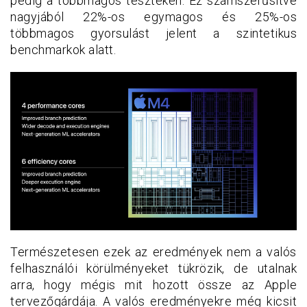
pedig a többmagos teszteken. Ez számszerűsítve
nagyjából 22%-os egymagos és 25%-os
többmagos gyorsulást jelent a szintetikus
benchmarkok alatt.
Természetesen ezek az eredmények nem a valós
felhasználói körülményeket tükrözik, de utalnak
arra, hogy mégis mit hozott össze az Apple
tervezőgárdája. A valós eredményekre még kicsit