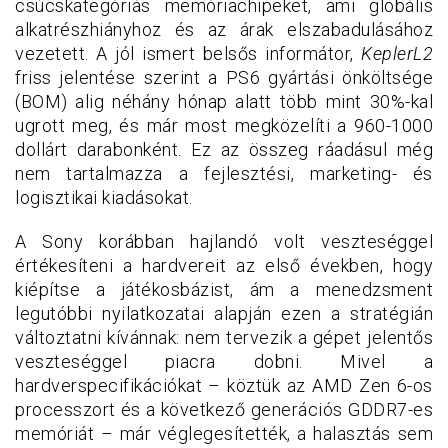
csúcskategóriás memóriachipeket, ami globális
alkatrészhiányhoz és az árak elszabadulásához
vezetett. A jól ismert belsős informátor,
KeplerL2
friss jelentése szerint a PS6 gyártási önköltsége
(BOM) alig néhány hónap alatt több mint 30%-kal
ugrott meg, és már most megközelíti a 960-1000
dollárt darabonként. Ez az összeg ráadásul még
nem tartalmazza a fejlesztési, marketing- és
logisztikai kiadásokat.
A Sony korábban hajlandó volt veszteséggel
értékesíteni a hardvereit az első években, hogy
kiépítse a játékosbázist, ám a menedzsment
legutóbbi nyilatkozatai alapján ezen a stratégián
változtatni kívánnak: nem tervezik a gépet jelentős
veszteséggel piacra dobni. Mivel a
hardverspecifikációkat – köztük az AMD Zen 6-os
processzort és a következő generációs GDDR7-es
memóriát – már véglegesítették, a halasztás sem