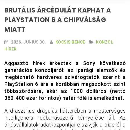
BRUTÁLIS ÁRCÉDULÁT KAPHAT A
PLAYSTATION 6 A CHIPVÁLSÁG
MIATT
2026. JÚNIUS 30.
KOCSIS BENCE
KONZOL
HÍREK
Aggasztó hírek érkeztek a Sony következő
generációs konzoljáról: az iparági elemzők és
megbízható hardveres szivárogtatók szerint a
PlayStation 6 ára a korábban megszokott szint
többszörösére, akár az 1000 dolláros (nettó
360-400 ezer forintos) határ fölé is emelkedhet.
A drasztikus drágulás hátterében a mesterséges
intelligencia robbanásszerű térnyerése áll. Az
óriásvállalatok adatközpontjai elszívják a piacról a