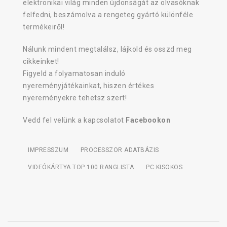
elektronikai világ minden újdonságát az olvasóknak
felfedni, beszámolva a rengeteg gyártó különféle
termékeiről!
Nálunk mindent megtalálsz, lájkold és osszd meg
cikkeinket!
Figyeld a folyamatosan induló
nyereményjátékainkat, hiszen értékes
nyereményekre tehetsz szert!
Vedd fel velünk a kapcsolatot
Facebookon
IMPRESSZUM
PROCESSZOR ADATBÁZIS
VIDEÓKÁRTYA TOP 100 RANGLISTA
PC KISOKOS