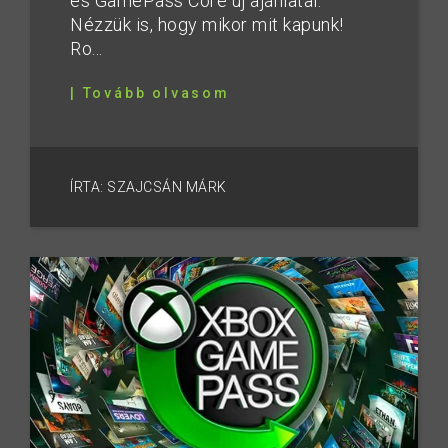
és GamePass Core új ajánlatai.
Nézzük is, hogy mikor mit kapunk!
Ro...
| Tovább olvasom
ÍRTA: SZAJCSÁN MÁRK