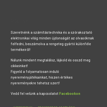
RÓLUNK
Szeretnénk a számítástechnika és a szórakoztató
elektronikai világ minden újdonságát az olvasóknak
felfedni, beszámolva a rengeteg gyártó különféle
termékeiről!
Nálunk mindent megtalálsz, lájkold és osszd meg
cikkeinket!
Figyeld a folyamatosan induló
nyereményjátékainkat, hiszen értékes
nyereményekre tehetsz szert!
Vedd fel velünk a kapcsolatot
Facebookon