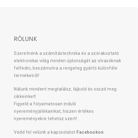
RÓLUNK
Szeretnénk a számítástechnika és a szórakoztató
elektronikai világ minden újdonságát az olvasóknak
felfedni, beszámolva a rengeteg gyártó különféle
termékeiről!
Nálunk mindent megtalálsz, lájkold és osszd meg
cikkeinket!
Figyeld a folyamatosan induló
nyereményjátékainkat, hiszen értékes
nyereményekre tehetsz szert!
Vedd fel velünk a kapcsolatot
Facebookon