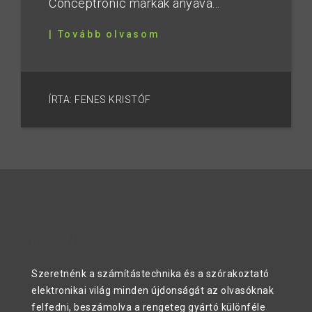
Conceptronic márkák anyavá...
| Tovább olvasom
ÍRTA: FENES KRISTÓF
RÓLUNK
Szeretnénk a számítástechnika és a szórakoztató
elektronikai világ minden újdonságát az olvasóknak
felfedni, beszámolva a rengeteg gyártó különféle