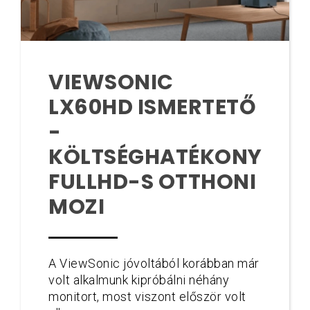
VIEWSONIC
LX60HD ISMERTETŐ
-
KÖLTSÉGHATÉKONY
FULLHD-S OTTHONI
MOZI
A ViewSonic jóvoltából korábban már
volt alkalmunk kipróbálni néhány
monitort, most viszont először volt