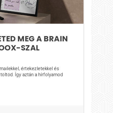
ETED MEG A BRAIN
BOOX-SZAL
ailekkel, értekezletekkel és
töltöd. Így aztán a hírfolyamod