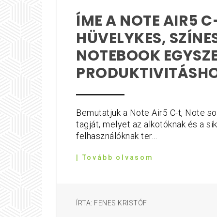
ÍME A NOTE AIR5 C-
HÜVELYKES, SZÍNE
NOTEBOOK EGYSZ
PRODUKTIVITÁSH
Bemutatjuk a Note Air5 C-t, Note s
tagját, melyet az alkotóknak és a si
felhasználóknak ter...
| Tovább olvasom
ÍRTA: FENES KRISTÓF