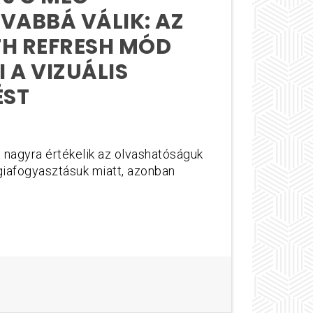
VABBÁ VÁLIK: AZ
TH REFRESH MÓD
 A VIZUÁLIS
ÉST
 nagyra értékelik az olvashatóságuk
giafogyasztásuk miatt, azonban