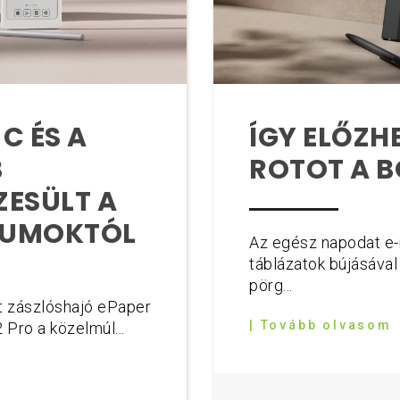
C ÉS A
ÍGY ELŐZH
B
ROTOT A 
ZESÜLT A
IUMOKTÓL
Az egész napodat e-m
táblázatok bújásával 
pörg...
t zászlóshajó ePaper
| Tovább olvasom
 Pro a közelmúl...