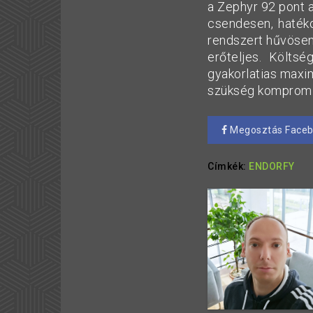
a Zephyr 92 pont a
csendesen, haték
rendszert hűvösen 
erőteljes. Költs
gyakorlatias maxim
szükség kompromis
Megosztás Face
Címkék:
ENDORFY