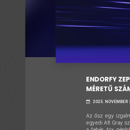
ENDORFY ZEP
MÉRETŰ SZÁ
2025. NOVEMBER 
Az ősz egy izgal
egyedi Alt Gray sz
a fehér Arx géphá