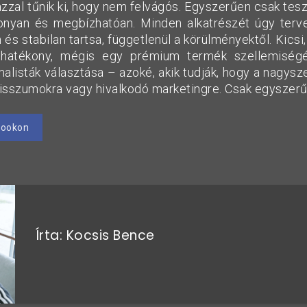
zzal tűnik ki, hogy nem felvágós. Egyszerűen csak tesz
onyan és megbízhatóan. Minden alkatrészét úgy terv
és stabilan tartsa, függetlenül a körülményektől. Kic
éghatékony, mégis egy prémium termék szellemiség
alisták választása – azoké, akik tudják, hogy a nagys
szumokra vagy hivalkodó marketingre. Csak egyszerű
bookon
Írta: Kocsis Bence