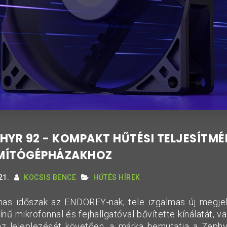
HYR 92 - KOMPAKT HŰTÉSI TELJESÍTMÉ
MÍTÓGÉPHÁZAKHOZ
21.
KOCSIS BENCE
HŰTÉS HÍREK
mas időszak az ENDORFY-nak, tele izgalmas új megjel
ínű mikrofonnal és fejhallgatóval bővítette kínálatát, va
z leleplezését követően, a márka bemutatja a Zephyr