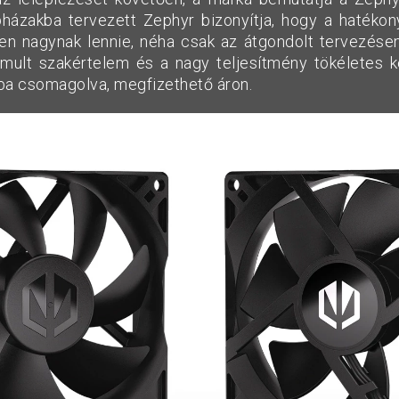
házakba tervezett Zephyr bizonyítja, hogy a hatéko
en nagynak lennie, néha csak az átgondolt tervezése
mult szakértelem és a nagy teljesítmény tökéletes kev
ba csomagolva, megfizethető áron.