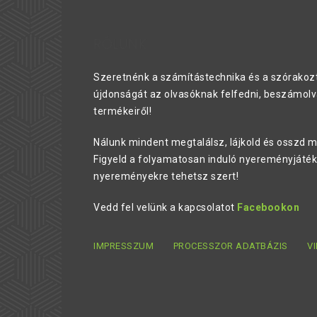
RÓLUNK
Szeretnénk a számítástechnika és a szórakozt
újdonságát az olvasóknak felfedni, beszámolv
termékeiről!
Nálunk mindent megtalálsz, lájkold és osszd m
Figyeld a folyamatosan induló nyereményjáték
nyereményekre tehetsz szert!
Vedd fel velünk a kapcsolatot
Facebookon
IMPRESSZUM
PROCESSZOR ADATBÁZIS
V