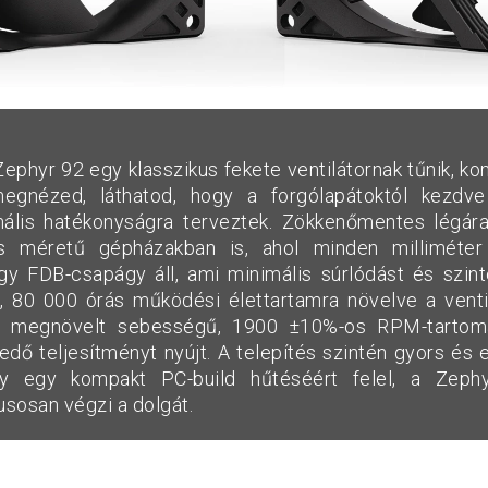
 Zephyr 92 egy klasszikus fekete ventilátornak tűnik, k
egnézed, láthatod, hogy a forgólapátoktól kezdv
mális hatékonyságra terveztek. Zökkenőmentes légár
s méretű gépházakban is, ahol minden milliméter 
gy FDB-csapágy áll, ami minimális súrlódást és szi
li, 80 000 órás működési élettartamra növelve a venti
 megnövelt sebességű, 1900 ±10%-os RPM-tartom
edő teljesítményt nyújt. A telepítés szintén gyors és 
y egy kompakt PC-build hűtéséért felel, a Zeph
usosan végzi a dolgát.