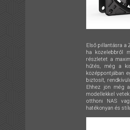
Első pillantásra a
ha közelebbről m
részletet a maxi
hűtés, még a ki
középpontjában e
biztosít, rendkívü
Ehhez jön még a
modellekkel vetek
otthoni NAS vag
hatékonyan és stíl