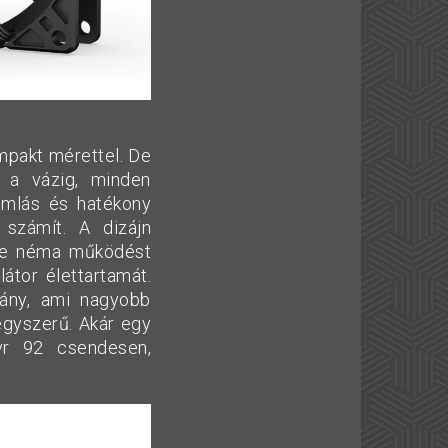
ompakt mérettel. De
e a vázig, minden
amlás és hatékony
számít. A dizájn
nte néma működést
látor élettartamát.
ány, ami nagyobb
egyszerű. Akár egy
yr 92 csendesen,