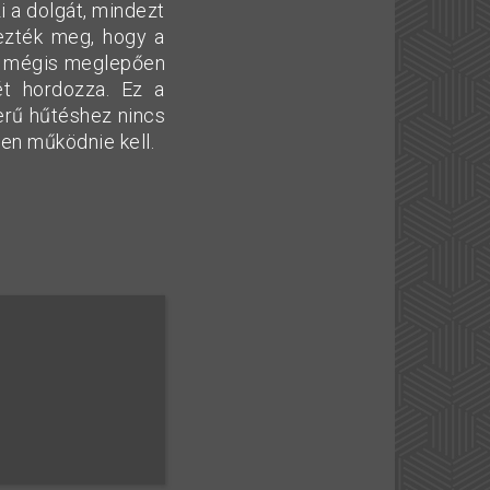
i a dolgát, mindezt
ezték meg, hogy a
si, mégis meglepően
ét hordozza. Ez a
zerű hűtéshez nincs
en működnie kell.