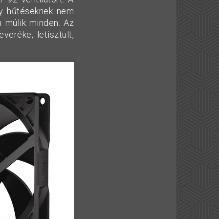
ny hűtéseknek nem
n múlik minden. Az
eréke, letisztult,