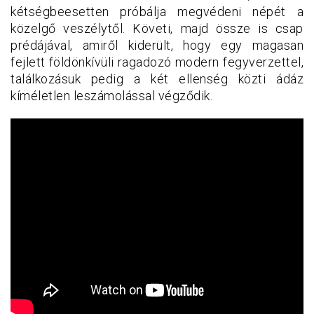
kétségbeesetten próbálja megvédeni népét a
közelgő veszélytől. Követi, majd össze is csap
prédájával, amiről kiderült, hogy egy magasan
fejlett földönkívüli ragadozó modern fegyverzettel,
találkozásuk pedig a két ellenség közti ádáz
kíméletlen leszámolással végződik.