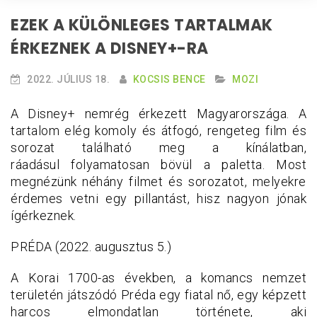
EZEK A KÜLÖNLEGES TARTALMAK
ÉRKEZNEK A DISNEY+-RA
2022. JÚLIUS 18.
KOCSIS BENCE
MOZI
A Disney+ nemrég érkezett Magyarországa. A
tartalom elég komoly és átfogó, rengeteg film és
sorozat található meg a kínálatban,
ráadásul folyamatosan bövül a paletta. Most
megnézünk néhány filmet és sorozatot, melyekre
érdemes vetni egy pillantást, hisz nagyon jónak
ígérkeznek.
PRÉDA (2022. augusztus 5.)
A Korai 1700-as években, a komancs nemzet
területén játszódó Préda egy fiatal nő, egy képzett
harcos elmondatlan története, aki