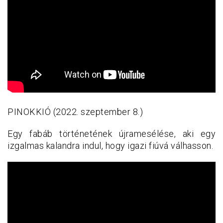
PINOKKIÓ (2022. szeptember 8.)
Egy fabáb történetének újramesélése, aki egy
izgalmas kalandra indul, hogy igazi fiúvá válhasson.