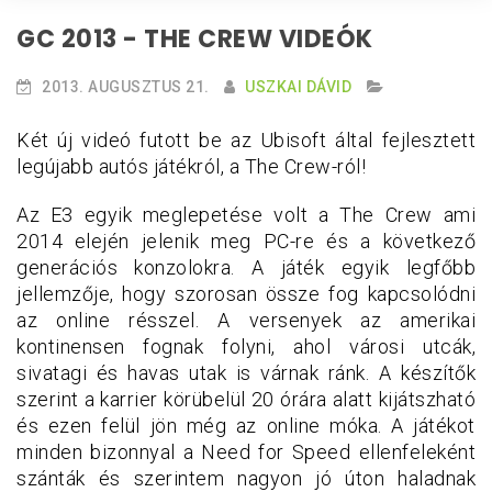
GC 2013 - THE CREW VIDEÓK
2013. AUGUSZTUS 21.
USZKAI DÁVID
Két új videó futott be az Ubisoft által fejlesztett
legújabb autós játékról, a The Crew-ról!
Az E3 egyik meglepetése volt a The Crew ami
2014 elején jelenik meg PC-re és a következő
generációs konzolokra. A játék egyik legfőbb
jellemzője, hogy szorosan össze fog kapcsolódni
az online résszel. A versenyek az amerikai
kontinensen fognak folyni, ahol városi utcák,
sivatagi és havas utak is várnak ránk. A készítők
szerint a karrier körübelül 20 órára alatt kijátszható
és ezen felül jön még az online móka. A játékot
minden bizonnyal a Need for Speed ellenfeleként
szánták és szerintem nagyon jó úton haladnak