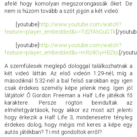
afelé hogy komolyan megszorongassák őket. De
nem is húzom tovább a szót jöjjön a két videó:
[youtube]
http://www.youtube.com/watch?
feature=player_embedded&v=Td2fAhQuGTk
[/youtub
[youtube]
http://www.youtube.com/watch?
feature=player_embedded&v=mRz8OyHBZks
[/youtu
A szemfülesek meglepő dologgal találkozhatnak a
két videó láttán. Az első videón 1:29-nél, míg a
másodiknál 5:32-nél a bal felső sarokban egy igen
csak érdekes személy képe jelenik meg. Igen jól
látjátok! Ő Gordon Freeman a Half Life játékok fő
karaktere. Persze rögtön beindultak az
elméletgyártások, hogy akkor ez most azt jelenti
hogy érkezik a Half Life 3, mindenesetre tényleg
érdekes dolog, hogy mégis mit keres a képe egy
autós játékban? Ti mit gondoltok erről?