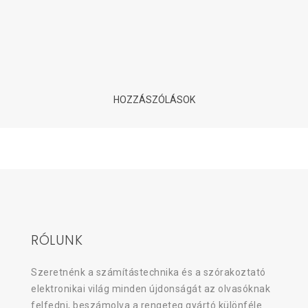
ranglista
12 éve
| Tovább olvasom
HOZZÁSZÓLÁSOK
RÓLUNK
Szeretnénk a számítástechnika és a szórakoztató
elektronikai világ minden újdonságát az olvasóknak
felfedni, beszámolva a rengeteg gyártó különféle