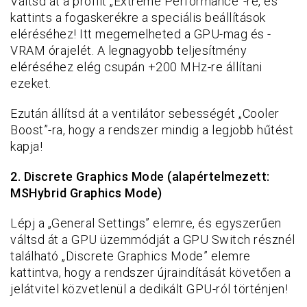
Váltsd át a profilt „Extreme Performance”-re, és
kattints a fogaskerékre a speciális beállítások
eléréséhez! Itt megemelheted a GPU-mag és -
VRAM órajelét. A legnagyobb teljesítmény
eléréséhez elég csupán +200 MHz-re állítani
ezeket.
Ezután állítsd át a ventilátor sebességét „Cooler
Boost”-ra, hogy a rendszer mindig a legjobb hűtést
kapja!
2. Discrete Graphics Mode (alapértelmezett:
MSHybrid Graphics Mode)
Lépj a „General Settings” elemre, és egyszerűen
váltsd át a GPU üzemmódját a GPU Switch résznél
található „Discrete Graphics Mode” elemre
kattintva, hogy a rendszer újraindítását követően a
jelátvitel közvetlenül a dedikált GPU-ról történjen!