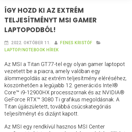
ÍGY HOZD KI AZ EXTRÉM
TELJESÍTMÉNYT MSI GAMER
LAPTOPODBÓL!
2022. OKTÓBER 11.
FENES KRISTÓF
LAPTOP/NOTEBOOK HÍREK
Az MSI a Titan GT77-tel egy olyan gamer laptopot
vezetett be a piacra, amely valóban egy
álommegoldás az extrém teljesítmény eléréséhez,
köszönhetően a legújabb 12. generációs Intel®
Core™ i9-12900HX processzornak és az NVIDIA®
GeForce RTX™ 3080 Ti grafikus megoldásnak. A
Titan újjászületett, továbbá csúcskategóriás
teljesítményt és dizájnt kapott.
Az MSI egy rendkívül hasznos MSI Center