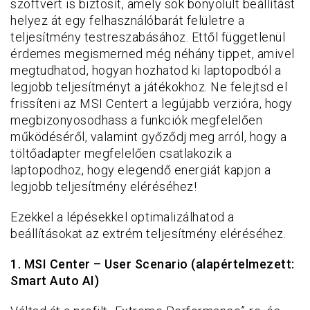
szoftvert is biztosít, amely sok bonyolult beállítást
helyez át egy felhasználóbarát felületre a
teljesítmény testreszabásához. Ettől függetlenül
érdemes megismerned még néhány tippet, amivel
megtudhatod, hogyan hozhatod ki laptopodból a
legjobb teljesítményt a játékokhoz. Ne felejtsd el
frissíteni az MSI Centert a legújabb verzióra, hogy
megbizonyosodhass a funkciók megfelelően
működéséről, valamint győződj meg arról, hogy a
töltőadapter megfelelően csatlakozik a
laptopodhoz, hogy elegendő energiát kapjon a
legjobb teljesítmény eléréséhez!
Ezekkel a lépésekkel optimalizálhatod a
beállításokat az extrém teljesítmény eléréséhez.
1. MSI Center – User Scenario (alapértelmezett:
Smart Auto AI)