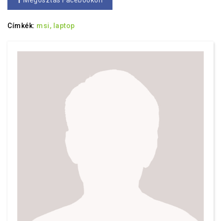
Megosztás Facebookon
Címkék:
msi,
laptop