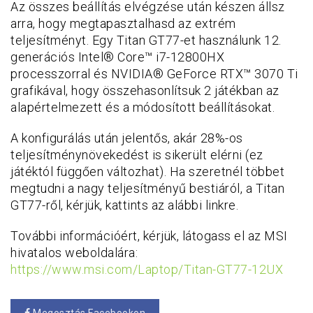
Az összes beállítás elvégzése után készen állsz
arra, hogy megtapasztalhasd az extrém
teljesítményt. Egy Titan GT77-et használunk 12.
generációs Intel® Core™ i7-12800HX
processzorral és NVIDIA® GeForce RTX™ 3070 Ti
grafikával, hogy összehasonlítsuk 2 játékban az
alapértelmezett és a módosított beállításokat.
A konfigurálás után jelentős, akár 28%-os
teljesítménynövekedést is sikerült elérni (ez
játéktól függően változhat). Ha szeretnél többet
megtudni a nagy teljesítményű bestiáról, a Titan
GT77-ről, kérjük, kattints az alábbi linkre.
További információért, kérjük, látogass el az MSI
hivatalos weboldalára:
https://www.msi.com/Laptop/Titan-GT77-12UX