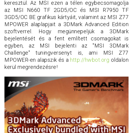
keresztül. Az MSI ezen a télen egybecsomagolja
az MSI N660 TF 2GD5/OC és MSI R7950 TF
3GD5/OC BE grafikus kártyáit, valamint az MSI Z77
MPOWER alaplapjait a 3DMark Advanced Edition
szoftverrel. Hogy megünnepeljük a 3DMark
bejelentését és a fent említett csomagokat is
egyben, az MSI bejelenti az "MSI 3DMark
Challenge" tuningversenyt is, ami MSI Z77
MPOWER-en alapszik és a
http://hwbot.org
oldalon
kerül megrendezésre!