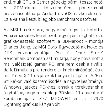
end, multiGPU-s Gamer gépekig bármi tesztelhető.
A 3DMarknak köszönhetően pontszámait
összehasonlíthatja Andoid és iOS eszközökön is.
Ez a valaha készült legjobb Benchmark szoftver.
Az MSI büszke arra, hogy ismét együtt alkotott a
Futuremarkal és létrehozott egy új és maghatározó
grafika-tesztelő szoftvert, a 3DMark-ot - mondja
Charles Jiang, az MSI Corp. ügyvezető alelnöke és
DPS vezérigazgatója. "Az új "Fire Strike"
Benchmark pontosan azt mutatja, hogy hová nőtt a
mai valósidejű gamer PC, ami nem csak a rivális,
de felülmúlja a pre-renderelt filmek minőségét és a
mai DirectX 11-es játékok bonyolultságát is. A "Fire
Strike"-on való közreműködés, a nagyteljesítményű
Windows játékos PC-khez, annak a törekvésnek a
folytatása, hogy a jelenlegi 3DMark 11 csúcstartó
kombinációja a Z77 MPOWER és az T7970
Lightning grafikus kártya volt."