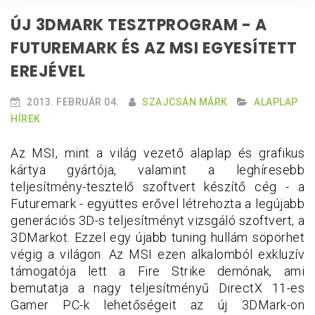
ÚJ 3DMARK TESZTPROGRAM - A
FUTUREMARK ÉS AZ MSI EGYESÍTETT
EREJÉVEL
2013. FEBRUÁR 04.
SZAJCSÁN MÁRK
ALAPLAP
HÍREK
Az MSI, mint a világ vezető alaplap és grafikus
kártya gyártója, valamint a leghíresebb
teljesítmény-tesztelő szoftvert készítő cég - a
Futuremark - együttes erővel létrehozta a legújabb
generációs 3D-s teljesítményt vizsgáló szoftvert, a
3DMarkot. Ezzel egy újabb tuning hullám söpörhet
végig a világon. Az MSI ezen alkalomból exkluzív
támogatója lett a Fire Strike demónak, ami
bemutatja a nagy teljesítményű DirectX 11-es
Gamer PC-k lehetőségeit az új 3DMark-on