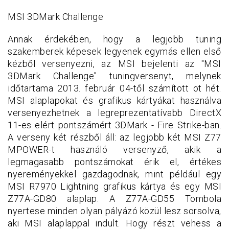
MSI 3DMark Challenge
Annak érdekében, hogy a legjobb tuning
szakemberek képesek legyenek egymás ellen első
kézből versenyezni, az MSI bejelenti az "MSI
3DMark Challenge" tuningversenyt, melynek
időtartama 2013. február 04-től számított öt hét.
MSI alaplapokat és grafikus kártyákat használva
versenyezhetnek a legreprezentatívabb DirectX
11-es elért pontszámért 3DMark - Fire Strike-ban.
A verseny két részből áll: az legjobb két MSI Z77
MPOWER-t használó versenyző, akik a
legmagasabb pontszámokat érik el, értékes
nyereményekkel gazdagodnak, mint például egy
MSI R7970 Lightning grafikus kártya és egy MSI
Z77A-GD80 alaplap. A Z77A-GD55 Tombola
nyertese minden olyan pályázó közül lesz sorsolva,
aki MSI alaplappal indult. Hogy részt vehess a