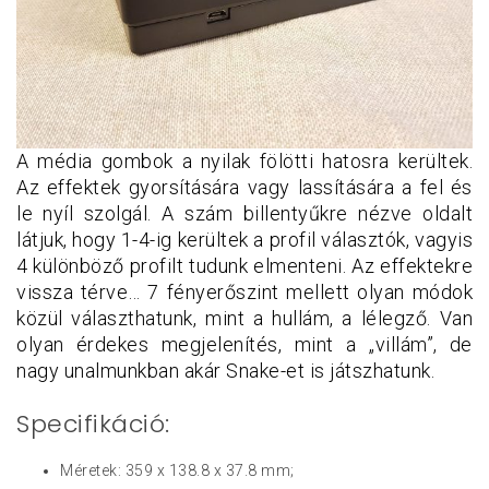
A média gombok a nyilak fölötti hatosra kerültek.
Az effektek gyorsítására vagy lassítására a fel és
le nyíl szolgál. A szám billentyűkre nézve oldalt
látjuk, hogy 1-4-ig kerültek a profil választók, vagyis
4 különböző profilt tudunk elmenteni. Az effektekre
vissza térve… 7 fényerőszint mellett olyan módok
közül választhatunk, mint a hullám, a lélegző. Van
olyan érdekes megjelenítés, mint a „villám”, de
nagy unalmunkban akár Snake-et is játszhatunk.
Specifikáció:
Méretek: 359 x 138.8 x 37.8 mm;