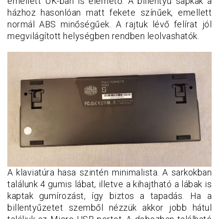
emellett UK-ban is elérhető. A billentyű sapkák a
házhoz hasonlóan matt fekete színűek, emellett
normál ABS minőségűek. A rajtuk lévő felírat jól
megvilágított helységben rendben leolvashatók.
A klaviatúra hasa szintén minimalista. A sarkokban
találunk 4 gumis lábat, illetve a kihajtható a lábak is
kaptak gumírozást, így biztos a tapadás. Ha a
billentyűzetet szemből nézzük akkor jobb hátul