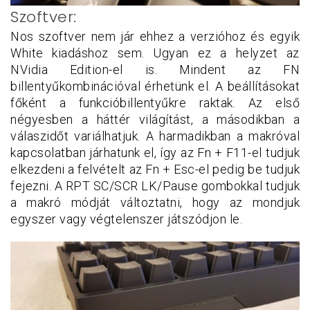
Szoftver:
Nos szoftver nem jár ehhez a verzióhoz és egyik
White kiadáshoz sem. Ugyan ez a helyzet az
NVidia Edition-el is. Mindent az FN
billentyűkombinációval érhetünk el. A beállításokat
főként a funkcióbillentyűkre raktak. Az első
négyesben a háttér világítást, a másodikban a
válaszidőt variálhatjuk. A harmadikban a makróval
kapcsolatban járhatunk el, így az Fn + F11-el tudjuk
elkezdeni a felvételt az Fn + Esc-el pedig be tudjuk
fejezni. A RPT SC/SCR LK/Pause gombokkal tudjuk
a makró módját változtatni, hogy az mondjuk
egyszer vagy végtelenszer játszódjon le.