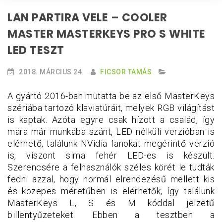
LAN PARTIRA VELE – COOLER
MASTER MASTERKEYS PRO S WHITE
LED TESZT
2018. MÁRCIUS 24.
FICSOR TAMÁS
A gyártó 2016-ban mutatta be az első MasterKeys
szériába tartozó klaviatúráit, melyek RGB világítást
is kaptak. Azóta egyre csak hízott a család, így
mára már munkába szánt, LED nélküli verzióban is
elérhető, találunk NVidia fanokat megérintő verzió
is, viszont sima fehér LED-es is készült.
Szerencsére a felhasználók széles körét le tudták
fedni azzal, hogy normál elrendezésű mellett kis
és közepes méretűben is elérhetők, így találunk
MasterKeys L, S és M kóddal jelzetű
billentyűzeteket. Ebben a tesztben a