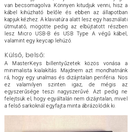
van becsomagolva. Könnyen kitudjuk venni, hisz a
kábel kihúzható belőle és ebben az állapotban
kapjuk kézhez. A klaviatúra alatt lesz egy használati
útmutató, mögötte pedig az elbújtatott részben
lesz Micro USB-B és USB Type A végű kábel,
valamint egy keycap lehúzó.
Külső, belső:
A MasterKeys billentyűzetek közös vonása a
minimalista kialakítás. Majdnem azt mondhatnánk
rá, hogy egy unalmas és dizájntalan periféria. Nos
ez valamilyen szinten igaz, de mégis az
egyszerűsége teszi nagyszerűvé. Azt pedig ne
felejtsük el, hogy egyáltalán nem dizájntalan, mivel
a felső sarkoknál egyfajta minta ábrázolódik ki.