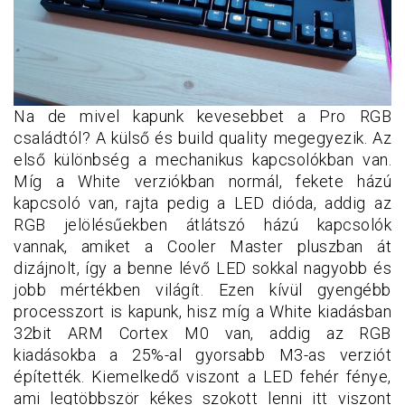
Na de mivel kapunk kevesebbet a Pro RGB
családtól? A külső és build quality megegyezik. Az
első különbség a mechanikus kapcsolókban van.
Míg a White verziókban normál, fekete házú
kapcsoló van, rajta pedig a LED dióda, addig az
RGB jelölésűekben átlátszó házú kapcsolók
vannak, amiket a Cooler Master pluszban át
dizájnolt, így a benne lévő LED sokkal nagyobb és
jobb mértékben világít. Ezen kívül gyengébb
processzort is kapunk, hisz míg a White kiadásban
32bit ARM Cortex M0 van, addig az RGB
kiadásokba a 25%-al gyorsabb M3-as verziót
építették. Kiemelkedő viszont a LED fehér fénye,
ami legtöbbször kékes szokott lenni itt viszont