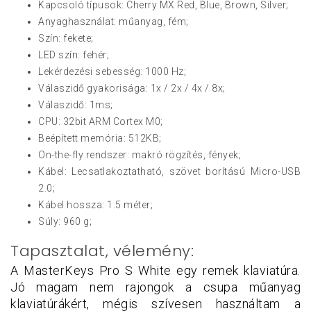
Kapcsoló típusok: Cherry MX Red, Blue, Brown, Silver;
Anyaghasználat: műanyag, fém;
Szín: fekete;
LED szín: fehér;
Lekérdezési sebesség: 1000 Hz;
Válaszidő gyakorisága: 1x / 2x / 4x / 8x;
Válaszidő: 1ms;
CPU: 32bit ARM Cortex M0;
Beépített memória: 512KB;
On-the-fly rendszer: makró rögzítés, fények;
Kábel: Lecsatlakoztatható, szövet borítású Micro-USB
2.0;
Kábel hossza: 1.5 méter;
Súly: 960 g;
Tapasztalat, vélemény:
A MasterKeys Pro S White egy remek klaviatúra.
Jó magam nem rajongok a csupa műanyag
klaviatúrákért, mégis szívesen használtam a