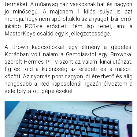
terméket. A műanyag ház vaskosnak hat és nagyon
jó minőségű. A majdnem 1 kilós súlya is azt
mondja, hogy nem spórolták ki az anyagot, bár erről
inkább PCB-re erősített fém lap tehet, ami a
MasterKeys család egyik jellegzetessége.
A Brown kapcsolókkal egy élmény a gépelés.
Korábban volt nálam a Gamdias-tól egy Brown-al
szerelt Hermes P1, viszont az valami kínai utánzat.
Ég és föld a különbség az eredeti és a másolt
között. Az nyomás pont nagyon jól érezhető és alig
hangosabb a Red kapcsolónál. Igazán élveztem a
vele folytatott gépeléseket.