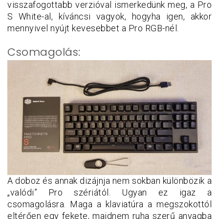
visszafogottabb verzióval ismerkedünk meg, a Pro
S White-al, kíváncsi vagyok, hogyha igen, akkor
mennyivel nyújt kevesebbet a Pro RGB-nél.
Csomagolás:
A doboz és annak dizájnja nem sokban különbözik a
„valódi” Pro szériától. Ugyan ez igaz a
csomagolásra. Maga a klaviatúra a megszokottól
eltérően egy fekete, majdnem ruha szerű anyagba