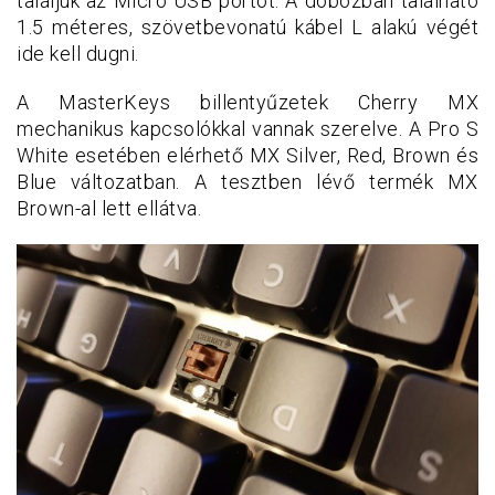
találjuk az Micro USB portot. A dobozban található
1.5 méteres, szövetbevonatú kábel L alakú végét
ide kell dugni.
A MasterKeys billentyűzetek Cherry MX
mechanikus kapcsolókkal vannak szerelve. A Pro S
White esetében elérhető MX Silver, Red, Brown és
Blue változatban. A tesztben lévő termék MX
Brown-al lett ellátva.