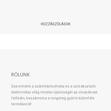
12 éve
| Tovább olvasom
HOZZÁSZÓLÁSOK
RÓLUNK
Szeretnénk a számítástechnika és a szórakoztató
elektronikai világ minden újdonságát az olvasóknak
felfedni, beszámolva a rengeteg gyártó különféle
termékeiről!