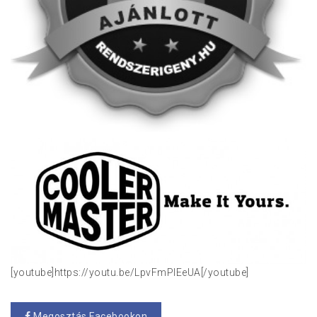
[youtube]https://youtu.be/LpvFmPlEeUA[/youtube]
Megosztás Facebookon