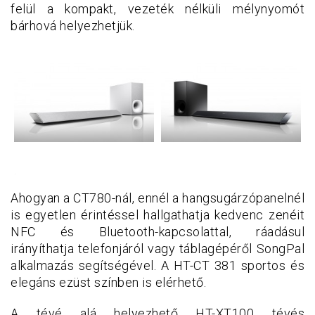
felül a kompakt, vezeték nélküli mélynyomót
bárhová helyezhetjük.
.
Ahogyan a CT780-nál, ennél a hangsugárzópanelnél
is egyetlen érintéssel hallgathatja kedvenc zenéit
NFC és Bluetooth-kapcsolattal, ráadásul
irányíthatja telefonjáról vagy táblagépéről SongPal
alkalmazás segítségével. A HT-CT 381 sportos és
elegáns ezüst színben is elérhető.
A tévé alá helyezhető HT-XT100 tévés