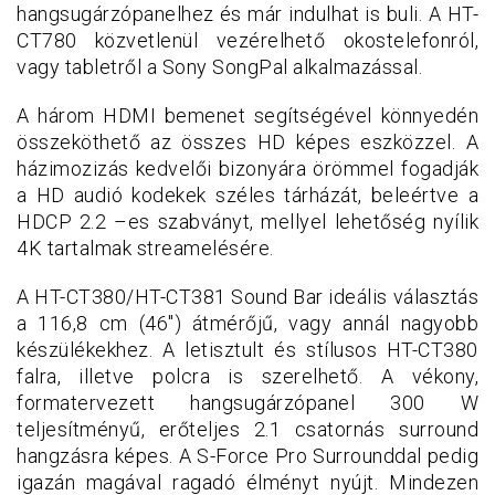
hangsugárzópanelhez és már indulhat is buli. A HT-
CT780 közvetlenül vezérelhető okostelefonról,
vagy tabletről a Sony SongPal alkalmazással.
A három HDMI bemenet segítségével könnyedén
összeköthető az összes HD képes eszközzel. A
házimozizás kedvelői bizonyára örömmel fogadják
a HD audió kodekek széles tárházát, beleértve a
HDCP 2.2 –es szabványt, mellyel lehetőség nyílik
4K tartalmak streamelésére.
A HT-CT380/HT-CT381 Sound Bar ideális választás
a 116,8 cm (46") átmérőjű, vagy annál nagyobb
készülékekhez. A letisztult és stílusos HT-CT380
falra, illetve polcra is szerelhető. A vékony,
formatervezett hangsugárzópanel 300 W
teljesítményű, erőteljes 2.1 csatornás surround
hangzásra képes. A S-Force Pro Surrounddal pedig
igazán magával ragadó élményt nyújt. Mindezen