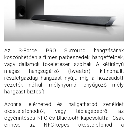
Az S-Force PRO Surround hangzásának
köszönhetően a filmes párbeszédek, hangeffektek,
vagy dallamok tökéletesen szólnak. A kétirányú
magas hangsugárzó (tweeter) kifinomult,
részletgazdag hangzást nyújt, míg a hozzáadott
vezeték nélküli mélynyomó lenyűgöző mély
hangzást biztosít.
Azonnal elérheted és hallgathatod zenéidet
okostelefonodról, vagy táblagépedről az
egyérintéses NFC és Bluetooth-kapcsolattal. Csak
érintsd az NFC-képes okostelefonod a