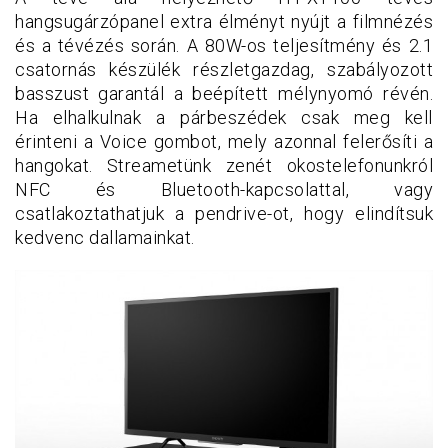
hangsugárzópanel extra élményt nyújt a filmnézés
és a tévézés során. A 80W-os teljesítmény és 2.1
csatornás készülék részletgazdag, szabályozott
basszust garantál a beépített mélynyomó révén.
Ha elhalkulnak a párbeszédek csak meg kell
érinteni a Voice gombot, mely azonnal felerősíti a
hangokat. Streametünk zenét okostelefonunkról
NFC és Bluetooth-kapcsolattal, vagy
csatlakoztathatjuk a pendrive-ot, hogy elindítsuk
kedvenc dallamainkat.