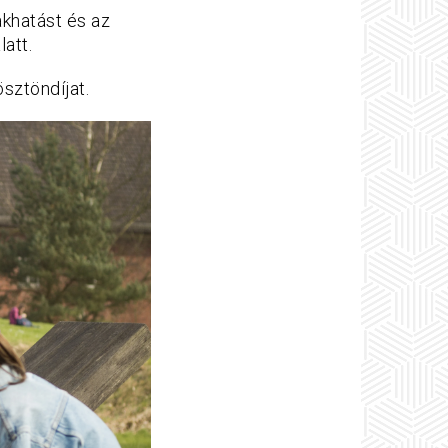
akhatást és az
att.
ösztöndíjat.