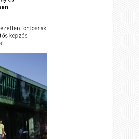
sen
jezetten fontosnak
etős képzés
st.