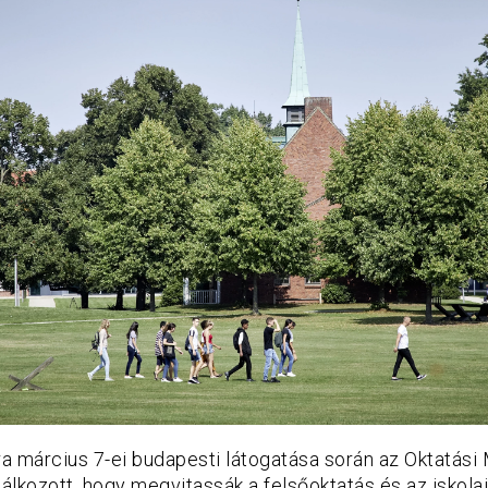
a március 7-ei budapesti látogatása során az Oktatási
alálkozott, hogy megvitassák a felsőoktatás és az iskola