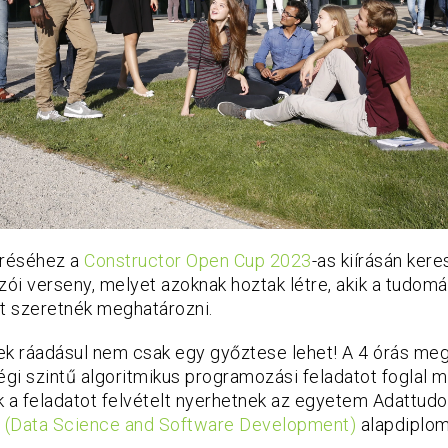
eréséhez a
Constructor Open Cup 2023
-as kiírásán kere
i verseny, melyet azoknak hoztak létre, akik a tudomán
ét szeretnék meghatározni.
ek ráadásul nem csak egy győztese lehet! A 4 órás me
i szintű algoritmikus programozási feladatot foglal m
ik a feladatot felvételt nyerhetnek az egyetem Adattu
(Data Science and Software Development)
alapdiplo