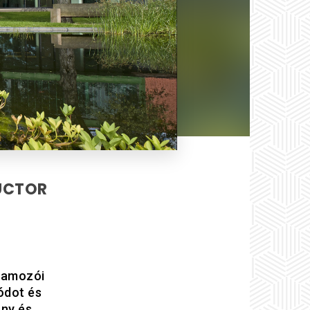
RUCTOR
ramozói
ódot és
ny és