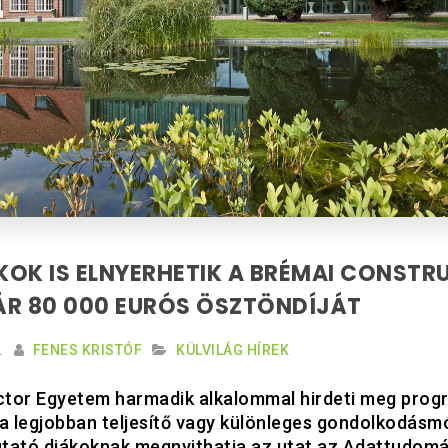
OK IS ELNYERHETIK A BRÉMAI CONST
ÁR 80 000 EURÓS ÖSZTÖNDÍJÁT
.
FENES KRISTÓF
KÜLVILÁG HÍREK
tor Egyetem harmadik alkalommal hirdeti meg prog
 a legjobban teljesítő vagy különleges gondolkodásm
tató diákoknak megnyithatja az utat az Adattudomá