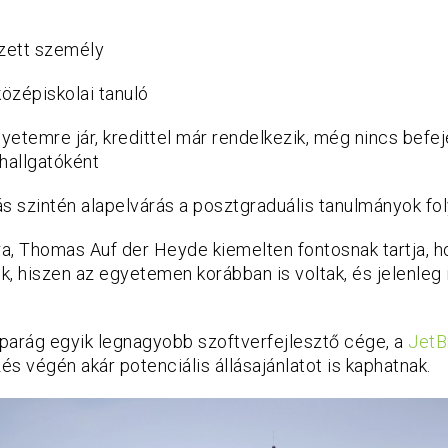
gzett személy
középiskolai tanuló
gyetemre jár, kredittel már rendelkezik, még nincs befej
hallgatóként
s szintén alapelvárás a posztgraduális tanulmányok fo
a, Thomas Auf der Heyde kiemelten fontosnak tartja, 
ék, hiszen az egyetemen korábban is voltak, és jelenleg 
iparág egyik legnagyobb szoftverfejlesztő cége, a
JetB
zés végén akár potenciális állásajánlatot is kaphatnak.