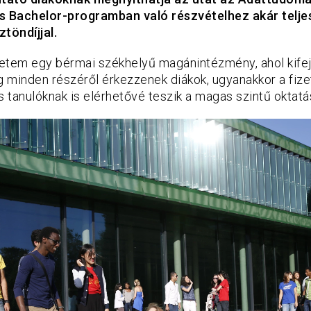
és Bachelor-programban való részvételhez akár telje
töndíjjal.
etem egy bérmai székhelyű magánintézmény, ahol kife
lág minden részéről érkezzenek diákok, ugyanakkor a fiz
s tanulóknak is elérhetővé teszik a magas szintű oktatá