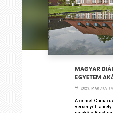
MAGYAR DIÁK
EGYETEM AK
2023. MÁRCIUS 14
A német Construc
versenyét, amely
megközelítést mu