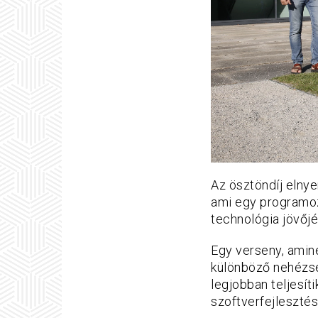
Az ösztöndíj elny
ami egy programozó
technológia jövőj
Egy verseny, amin
különböző nehézség
legjobban teljesít
szoftverfejlesztés