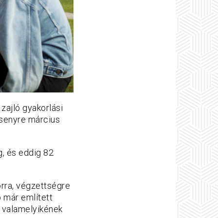
 zajló gyakorlási
rsenyre március
, és eddig 82
orra, végzettségre
b már említett
m valamelyikének