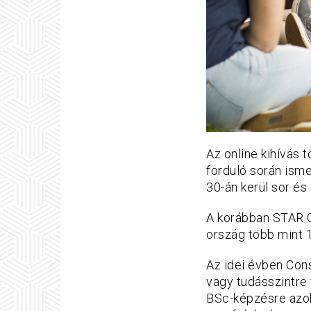
Az online kihívás t
forduló során ism
30-án kerül sor és 
A korábban STAR C
ország több mint 1
Az idei évben Con
vagy tudásszintre 
BSc-képzésre azok 