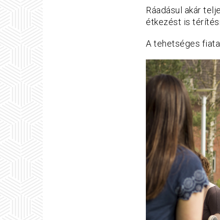
Ráadásul akár telj
étkezést is téríté
A tehetséges fiata