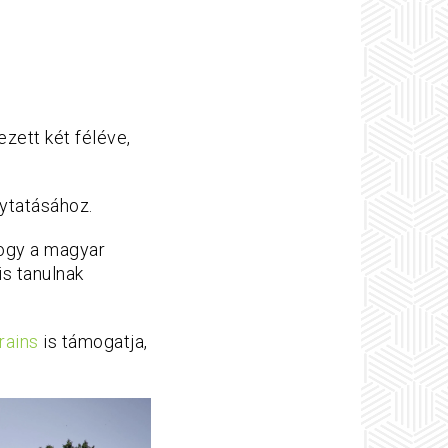
ezett két féléve,
lytatásához.
hogy a magyar
is tanulnak
rains
is támogatja,