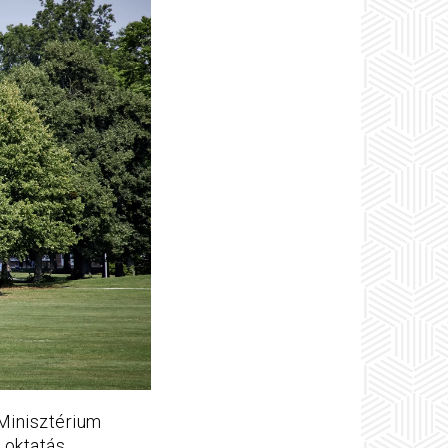
 Minisztérium
i oktatás