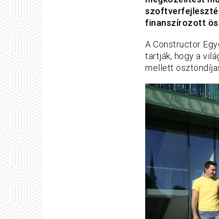
szoftverfejleszt
finanszírozott ösz
A Constructor Egy
tartják, hogy a vi
mellett ösztöndíja