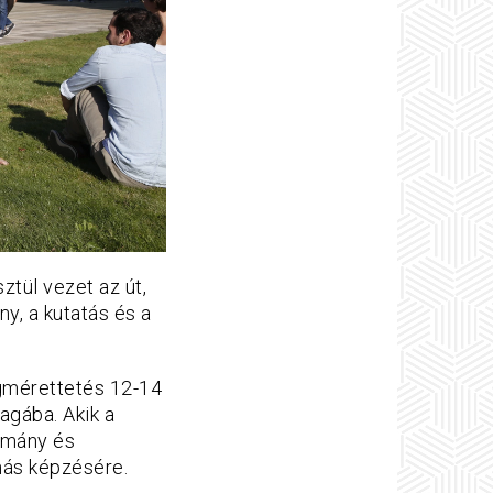
sztül vezet az út,
y, a kutatás és a
gmérettetés 12-14
agába. Akik a
domány és
más képzésére.