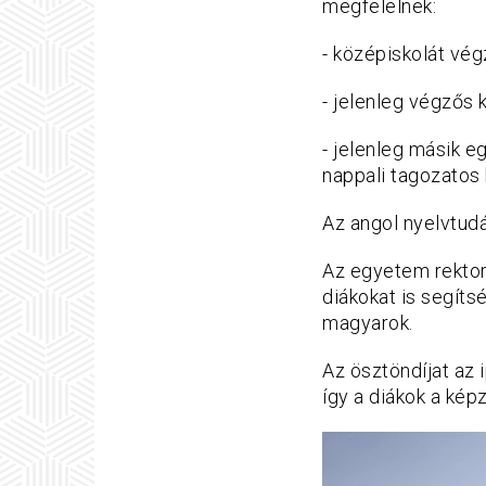
megfelelnek:
- középiskolát vé
- jelenleg végzős 
- jelenleg másik e
nappali tagozatos 
Az angol nyelvtudá
Az egyetem rektor
diákokat is segíts
magyarok.
Az ösztöndíjat az 
így a diákok a kép