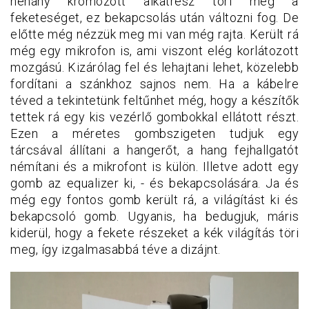
néhány krómozott alkatrész töri meg a
feketeséget, ez bekapcsolás után változni fog. De
előtte még nézzük meg mi van még rajta. Került rá
még egy mikrofon is, ami viszont elég korlátozott
mozgású. Kizárólag fel és lehajtani lehet, közelebb
fordítani a szánkhoz sajnos nem. Ha a kábelre
téved a tekintetünk feltűnhet még, hogy a készítők
tettek rá egy kis vezérlő gombokkal ellátott részt.
Ezen a méretes gombszigeten tudjuk egy
tárcsával állítani a hangerőt, a hang fejhallgatót
némítani és a mikrofont is külön. Illetve adott egy
gomb az equalizer ki, - és bekapcsolására. Ja és
még egy fontos gomb került rá, a világítást ki és
bekapcsoló gomb. Ugyanis, ha bedugjuk, máris
kiderül, hogy a fekete részeket a kék világítás töri
meg, így izgalmasabbá téve a dizájnt.