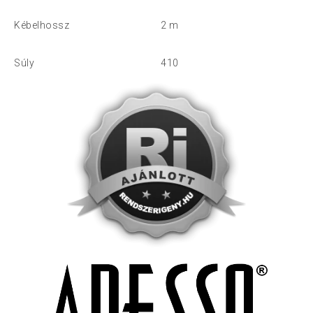
Kébelhossz
2 m
Súly
410