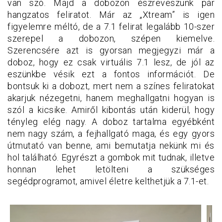
van szó. Majd a dobozon észreveszünk pár
hangzatos feliratot. Már az „Xtream” is igen
figyelemre méltó, de a 7.1 felirat legalább 10-szer
szerepel a dobozon, szépen kiemelve.
Szerencsére azt is gyorsan megjegyzi már a
doboz, hogy ez csak virtuális 7.1 lesz, de jól az
eszünkbe vésik ezt a fontos információt. De
bontsuk ki a dobozt, mert nem a színes feliratokat
akarjuk nézegetni, hanem meghallgatni hogyan is
szól a kicsike. Amiről kibontás után kiderül, hogy
tényleg elég nagy. A doboz tartalma egyébként
nem nagy szám, a fejhallgató maga, és egy gyors
útmutató van benne, ami bemutatja nekünk mi és
hol található. Egyrészt a gombok mit tudnak, illetve
honnan lehet letölteni a szükséges
segédprogramot, amivel életre kelthetjük a 7.1-et.