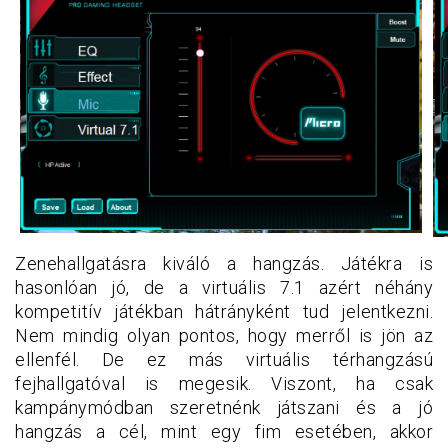
Zenehallgatásra kiváló a hangzás. Játékra is
hasonlóan jó, de a virtuális 7.1 azért néhány
kompetitív játékban hátrányként tud jelentkezni.
Nem mindig olyan pontos, hogy merről is jön az
ellenfél. De ez más virtuális térhangzású
fejhallgatóval is megesik. Viszont, ha csak
kampánymódban szeretnénk játszani és a jó
hangzás a cél, mint egy fim esetében, akkor