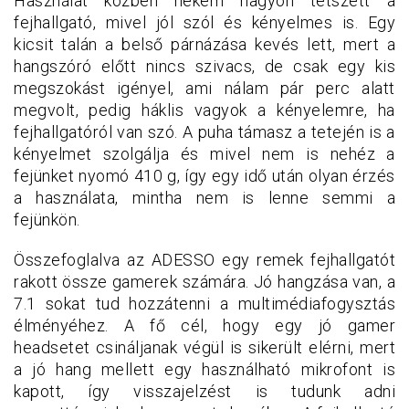
Használat közben nekem nagyon tetszett a
fejhallgató, mivel jól szól és kényelmes is. Egy
kicsit talán a belső párnázása kevés lett, mert a
hangszóró előtt nincs szivacs, de csak egy kis
megszokást igényel, ami nálam pár perc alatt
megvolt, pedig háklis vagyok a kényelemre, ha
fejhallgatóról van szó. A puha támasz a tetején is a
kényelmet szolgálja és mivel nem is nehéz a
fejünket nyomó 410 g, így egy idő után olyan érzés
a használata, mintha nem is lenne semmi a
fejünkön.
Összefoglalva az ADESSO egy remek fejhallgatót
rakott össze gamerek számára. Jó hangzása van, a
7.1 sokat tud hozzátenni a multimédiafogysztás
élményéhez. A fő cél, hogy egy jó gamer
headsetet csináljanak végül is sikerült elérni, mert
a jó hang mellett egy használható mikrofont is
kapott, így visszajelzést is tudunk adni