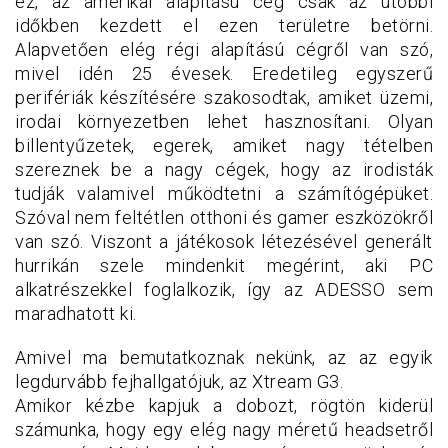
ez, az amerikai alapítású cég csak az utóbbi
időkben kezdett el ezen területre betörni.
Alapvetően elég régi alapítású cégről van szó,
mivel idén 25 évesek. Eredetileg egyszerű
perifériák készítésére szakosodtak, amiket üzemi,
irodai környezetben lehet hasznosítani. Olyan
billentyűzetek, egerek, amiket nagy tételben
szereznek be a nagy cégek, hogy az irodisták
tudják valamivel működtetni a számítógépüket.
Szóval nem feltétlen otthoni és gamer eszközökről
van szó. Viszont a játékosok létezésével generált
hurrikán szele mindenkit megérint, aki PC
alkatrészekkel foglalkozik, így az ADESSO sem
maradhatott ki.
Amivel ma bemutatkoznak nekünk, az az egyik
legdurvább fejhallgatójuk, az Xtream G3.
Amikor kézbe kapjuk a dobozt, rögtön kiderül
számunka, hogy egy elég nagy méretű headsetről