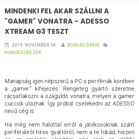
MINDENKI FEL AKAR SZÁLLNI A
"GAMER" VONATRA - ADESSO
XTREAM G3 TESZT
2019. NOVEMBER 04.
BORDÁS DÁVID
HANGESZKÖZÖK
Manapság igen népszerű a PC-s perifériák körében
a „gamer” kifejezés. Rengeteg gyártó szeretne
rácsatlakozni a száguldó vonatra, melyen a gamer
cuccok utaznak. Így próbál cselekedni az ADESSO
nevű cég is.
Ha még nem halottál erről a játékosoknak szánt
perifériáiról híres gyártóról, nem a te hibád, hiszen