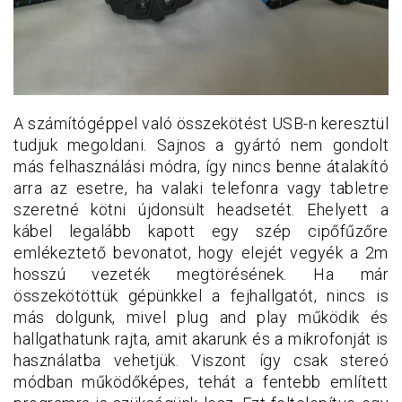
A számítógéppel való összekötést USB-n keresztül
tudjuk megoldani. Sajnos a gyártó nem gondolt
más felhasználási módra, így nincs benne átalakító
arra az esetre, ha valaki telefonra vagy tabletre
szeretné kötni újdonsült headsetét. Ehelyett a
kábel legalább kapott egy szép cipőfűzőre
emlékeztető bevonatot, hogy elejét vegyék a 2m
hosszú vezeték megtörésének. Ha már
összekötöttük gépünkkel a fejhallgatót, nincs is
más dolgunk, mivel plug and play működik és
hallgathatunk rajta, amit akarunk és a mikrofonját is
használatba vehetjük. Viszont így csak stereó
módban működőképes, tehát a fentebb említett