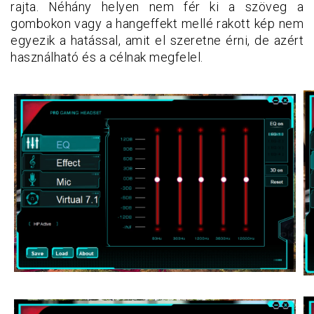
rajta. Néhány helyen nem fér ki a szöveg a
gombokon vagy a hangeffekt mellé rakott kép nem
egyezik a hatással, amit el szeretne érni, de azért
használható és a célnak megfelel.