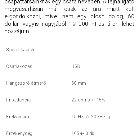
csapattársainknak egy csata hevében. A fejhallgató
megvásárlásán már csak az ára miatt kell
elgondolkozni, mivel nem egy olcsó dolog, 60
dollár, vagyis nagyjából 19 000 Ft-os áron lehet
hozzájutni.
Specifikációk:
Csatlakozás
USB
Hangszóró átmérő
50 mm
Impedancia
22 ohms +- 15%
Frekvencia
15 Hz-től 20 kHz-ig
Érzékenység
105 +- 3 db