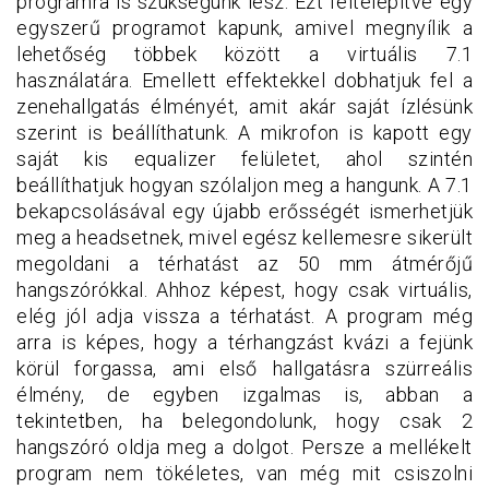
programra is szükségünk lesz. Ezt feltelepítve egy
egyszerű programot kapunk, amivel megnyílik a
lehetőség többek között a virtuális 7.1
használatára. Emellett effektekkel dobhatjuk fel a
zenehallgatás élményét, amit akár saját ízlésünk
szerint is beállíthatunk. A mikrofon is kapott egy
saját kis equalizer felületet, ahol szintén
beállíthatjuk hogyan szólaljon meg a hangunk. A 7.1
bekapcsolásával egy újabb erősségét ismerhetjük
meg a headsetnek, mivel egész kellemesre sikerült
megoldani a térhatást az 50 mm átmérőjű
hangszórókkal. Ahhoz képest, hogy csak virtuális,
elég jól adja vissza a térhatást. A program még
arra is képes, hogy a térhangzást kvázi a fejünk
körül forgassa, ami első hallgatásra szürreális
élmény, de egyben izgalmas is, abban a
tekintetben, ha belegondolunk, hogy csak 2
hangszóró oldja meg a dolgot. Persze a mellékelt
program nem tökéletes, van még mit csiszolni