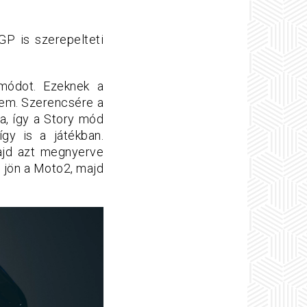
P is szerepelteti
módot. Ezeknek a
nem. Szerencsére a
a, így a Story mód
így is a játékban.
ajd azt megnyerve
n jön a Moto2, majd