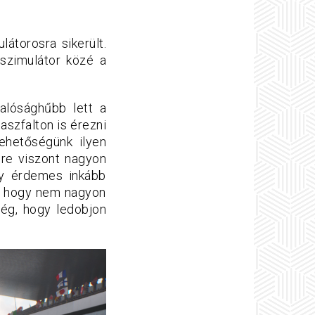
átorosra sikerült.
 szimulátor közé a
alósághűbb lett a
aszfalton is érezni
ehetőségünk ilyen
sre viszont nagyon
gy érdemes inkább
r, hogy nem nagyon
elég, hogy ledobjon