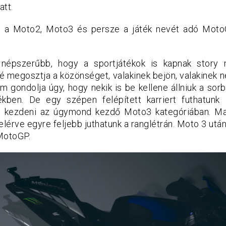
att.
a Moto2, Moto3 és persze a játék nevét adó MotoG
népszerűbb, hogy a sportjátékok is kapnak story 
é megosztja a közönséget, valakinek bejön, valakinek 
 gondolja úgy, hogy nekik is be kellene állniuk a sorb
ékben. De egy szépen felépített karriert futhatunk 
 kezdeni az úgymond kezdő Moto3 kategóriában. M
elérve egyre feljebb juthatunk a ranglétrán. Moto 3 utá
 MotoGP.