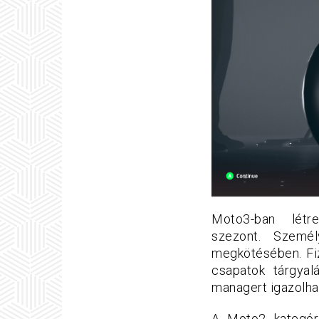
Moto3-ban létr
szezont. Szemé
megkötésében. Fiz
csapatok tárgyal
managert igazolha
A Moto2 kategóri