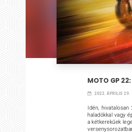
MOTO GP 22:
2022. ÁPRILIS 29.
Idén, hivatalosan
haladókkal vagy ép
a kétkerekűek leg
versenysorozatb