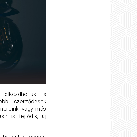
 elkezdhetjük a
obb szerződések
tnereink, vagy más
z is fejlődik, új
 hasonlító csapat