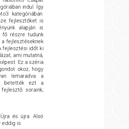
óriában indul. Így
to3 kategóriában.
ze fejlesztőket is
ényünk alapján is
4 fő részre tudunk
n a fejlesztéseknek
 fejlesztési időt ki
ázat, ami mutatná,
épest. Ez a széria
gondot okoz, hogy
 van lemaradva a
. betették ezt a
ejlesztő soraink,
Újra és újra. Alsó
 eddig is.