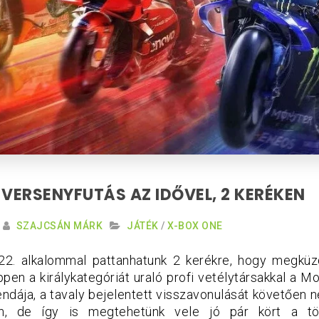
 VERSENYFUTÁS AZ IDŐVEL, 2 KERÉKEN
SZAJCSÁN MÁRK
JÁTÉK
/
X-BOX ONE
 22. alkalommal pattanhatunk 2 kerékre, hogy megküz
pen a királykategóriát uraló profi vetélytársakkal a 
endája, a tavaly bejelentett visszavonulását követően 
an, de így is megtehetünk vele jó pár kört a tö