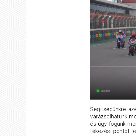
Segítségünkre azé
varázsolhatunk mo
és úgy fogunk men
fékezési pontot j