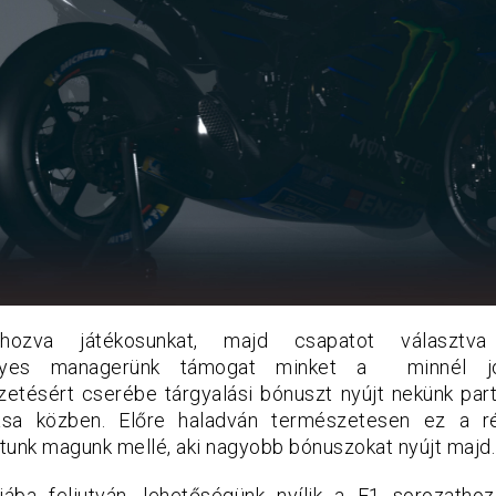
ehozva játékosunkat, majd csapatot választva
lyes managerünk támogat minket a minnél j
etésért cserébe tárgyalási bónuszt nyújt nekünk par
ása közben. Előre haladván természetesen ez a rés
tunk magunk mellé, aki nagyobb bónuszokat nyújt majd.
ába feljutván, lehetőségünk nyílik a F1 sorozathoz