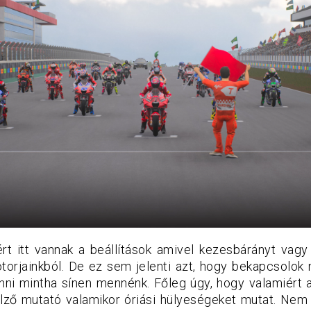
rt itt vannak a beállítások amivel kezesbárányt vag
torjainkból. De ez sem jelenti azt, hogy bekapcsolok
ni mintha sínen mennénk. Főleg úgy, hogy valamiért az
elző mutató valamikor óriási hülyeségeket mutat. Nem