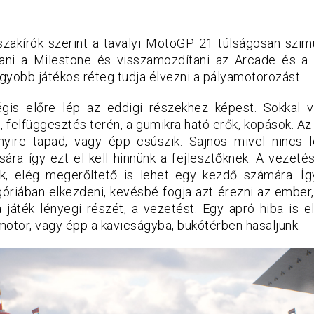
szakírók szerint a tavalyi MotoGP 21 túlságosan szimul
tani a Milestone és visszamozdítani az Arcade és a
 nagyobb játékos réteg tudja élvezni a pályamotorozást.
égis előre lép az eddigi részekhez képest. Sokkal v
felfüggesztés terén, a gumikra ható erők, kopások. Az 
nyire tapad, vagy épp csúszik. Sajnos mivel nincs l
sára így ezt el kell hinnünk a fejlesztőknek. A vezeté
ünk, elég megerőltető is lehet egy kezdő számára. Í
óriában elkezdeni, kevésbé fogja azt érezni az embe
 a játék lényegi részét, a vezetést. Egy apró hiba is 
motor, vagy épp a kavicságyba, bukótérben hasaljunk.