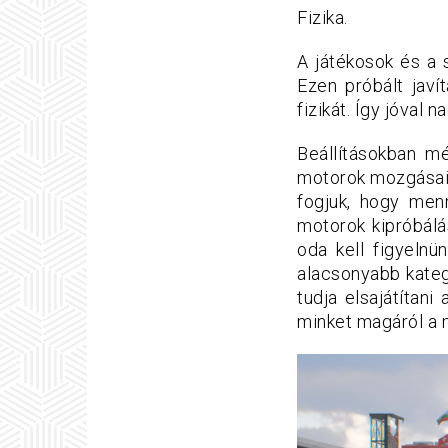
Fizika.
A játékosok és a 
Ezen próbált javí
fizikát. Így jóval
Beállításokban m
motorok mozgásai, 
fogjuk, hogy men
motorok kipróbálá
oda kell figyeln
alacsonyabb kateg
tudja elsajátítani
minket magáról a 