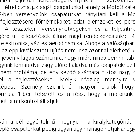
étrehozhatjuk saját csapatunkat amely a Moto3 kateg
ben versenyzünk, csapatunkat irányítani kell a Mo
fejlesztésére főmérnököket, adat elemzőket és pers
l. A teszteken, versenyhétvégéken és a teljesítm
ére új fejlesztések állnak majd rendelkezésünkre. 
, elektronika, váz és aerodinamika. Ahogy a valóságba
 az épp kiválasztott újítás nem lesz azonnal elérhető. A
teljesen világos számomra, hogy miért nincs semmi tábl
yunk lemaradva vagy előre haladva más csapatokhoz k
n nem probléma, de egy kezdő számára biztos nagy 
el a fejlesztésekkel. Melyik részleg mennyire
 képest. Személy szerint én nagyon örülök, hogy
ormula 1-ben tetszett ez a rész, hogy a motorunk, f
it is mi kontrollálhatjuk.
án a cél egyértelmű, megnyerni a királykategóriát. 
eplő csapatunkat pedig ugyan úgy managelhetjük ahogy