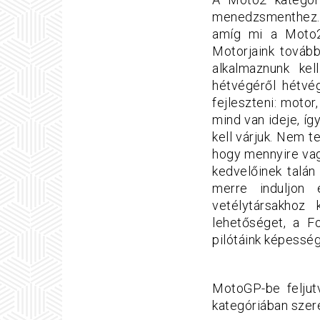
menedzsmenthez. L
amíg mi a Moto2-
Motorjaink tovább
alkalmaznunk kel
hétvégéről hétvég
fejleszteni: motor
mind van ideje, így
kell várjuk. Nem 
hogy mennyire vag
kedvelőinek talá
merre induljon 
vetélytársakhoz
lehetőséget, a F
pilótáink képessége
MotoGP-be feljutv
kategóriában szer