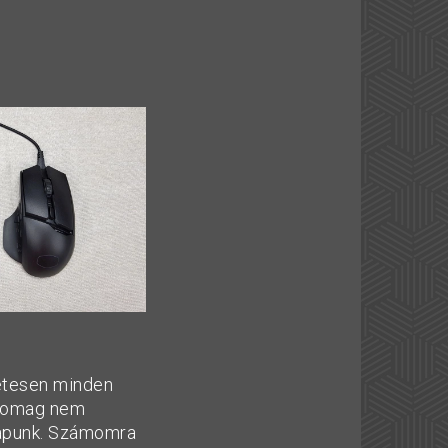
zetesen minden
csomag nem
 kapunk. Számomra