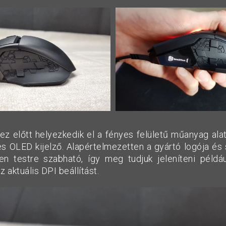
z előtt helyezkedik el a fényes felületű műanyag alatt
s OLED kijelző. Alapértelmezetten a gyártó logója és s
en testre szabható, így meg tudjuk jeleníteni pél
z aktuális DPI beállítást.