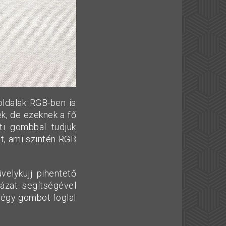
oldalak RGB-ben is
k, de ezeknek a fő
ti gombbal tudjuk
át, ami szintén RGB
velykujj pihentető
tázat segítségével
 négy gombot foglal