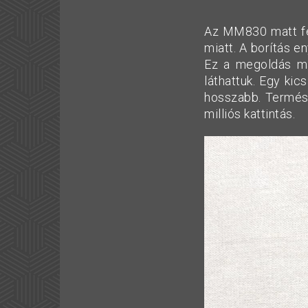
Az MM830 matt fek
miatt. A borítás en
Ez a megoldás m
láthattuk. Egy kic
hosszabb. Termész
milliós kattintás.