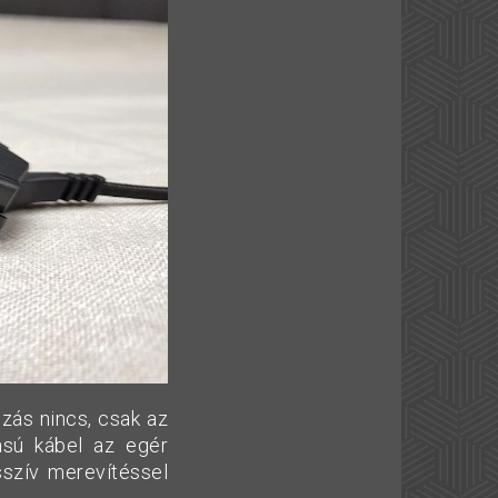
zás nincs, csak az
tású kábel az egér
sszív merevítéssel