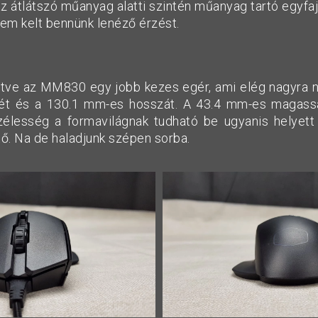
az átlátszó műanyag alatti szintén műanyag tartó egyfa
i nem kelt bennünk lenéző érzést.
ntve az MM830 egy jobb kezes egér, ami elég nagyra nő
ét és a 130.1 mm-es hosszát. A 43.4 mm-es magass
élesség a formavilágnak tudható be ugyanis helyett
tő. Na de haladjunk szépen sorba.