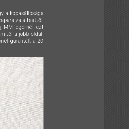
gy a kopásállósága
zeparálva a testtől.
j MM egérnél ezt
mitől a jobb oldali
nél garantált a 20