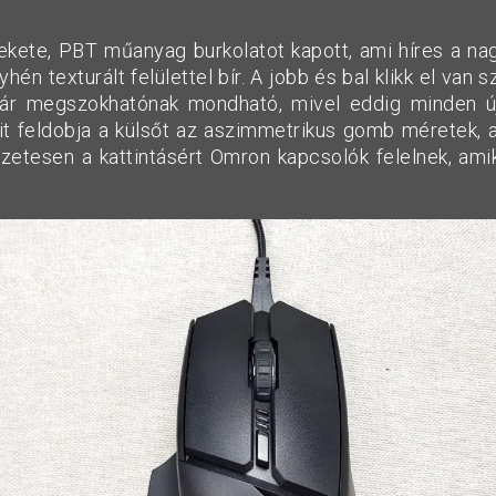
ete, PBT műanyag burkolatot kapott, ami híres a na
yhén texturált felülettel bír. A jobb és bal klikk el van s
ár megszokhatónak mondható, mivel eddig minden ú
sit feldobja a külsőt az aszimmetrikus gomb méretek, a
etesen a kattintásért Omron kapcsolók felelnek, amik