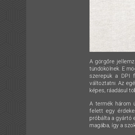
A görgőre jellemz
tündökölnek. E mö
szerepük a DPI f
változtatni. Az eg
képes, ráadásul tö
A termék három új
felett egy érdeke
próbálta a gyártó 
magába, így a szo