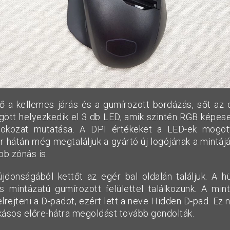
ő a kellemes járás és a gumírozott bordázás, sőt az 
gött helyezkedik el 3 db LED, amik szintén RGB képese
okozat mutatása. A DPI értékeket a LED-ek mögöt
ér hátán még megtaláljuk a gyártó új logójának a mintáj
bb zónás is.
donságából kettőt az egér bal oldalán találjuk. A hü
s mintázatú gumírozott felülettel találkozunk. A min
elrejteni a D-padot, ezért lett a neve Hidden D-pad. Ez
kásos előre-hátra megoldást tovább gondolták.