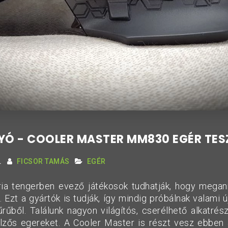
Ó - COOLER MASTER MM830 EGÉR TES
.
FICSOR TAMÁS
EGÉR
ia tengerben evező játékosok tudhatják, hogy megann
. Ezt a gyártók is tudják, így mindig próbálnak valami ú
űből. Találunk nagyon világítós, cserélhető alkatrész
elzős egereket. A Cooler Master is részt vesz ebben