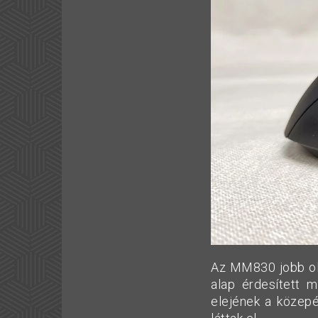
Az MM830 jobb old
alap érdesített m
elejének a közepé