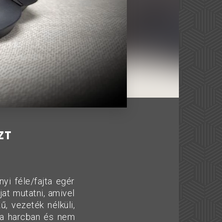
ZT
yi féle/fajta egér
jat mutatni, amivel
ű, vezeték nélküli,
 a harcban és nem