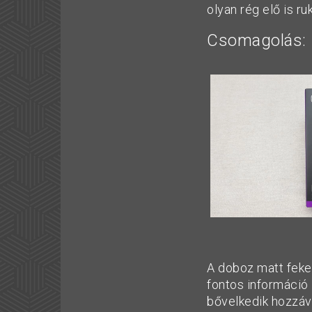
olyan rég elő is r
Csomagolás:
A doboz matt feket
fontos információ
bővelkedik hozzáva