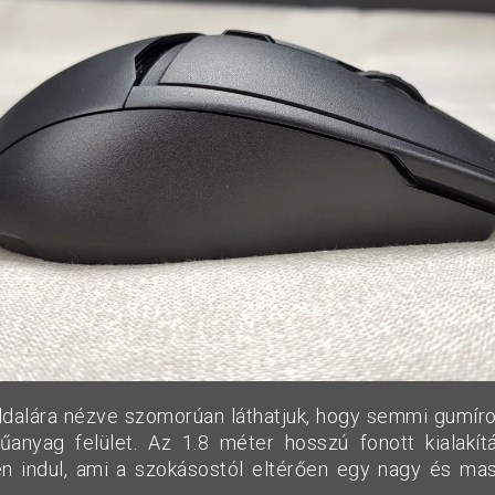
alára nézve szomorúan láthatjuk, hogy semmi gumíro
űanyag felület. Az 1.8 méter hosszú fonott kialakí
n indul, ami a szokásostól eltérően egy nagy és ma