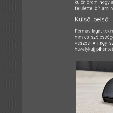
külön öröm, hogy 
felülettel bír, am
Külső, belső:
Formavilágát teki
mm-es szélesség
vészes. A nagy sz
hüvelykujj pihente