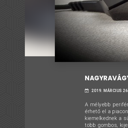
NAGYRAVÁGY
2019. MÁRCIUS 26
A mélyebb perifér
érhető el a piacon
kiemelkednek a sűr
több gombos, kij