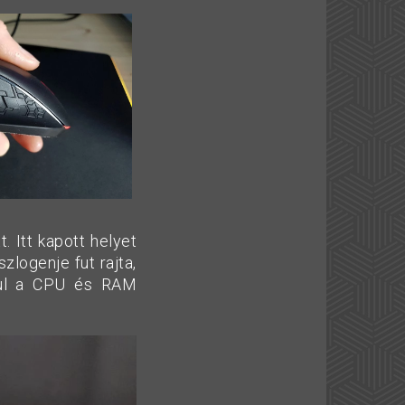
. Itt kapott helyet
zlogenje fut rajta,
dául a CPU és RAM