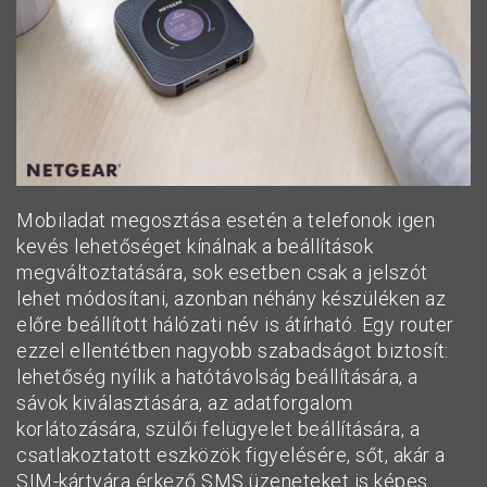
Mobiladat megosztása esetén a telefonok igen
kevés lehetőséget kínálnak a beállítások
megváltoztatására, sok esetben csak a jelszót
lehet módosítani, azonban néhány készüléken az
előre beállított hálózati név is átírható. Egy router
ezzel ellentétben nagyobb szabadságot biztosít:
lehetőség nyílik a hatótávolság beállítására, a
sávok kiválasztására, az adatforgalom
korlátozására, szülői felügyelet beállítására, a
csatlakoztatott eszközök figyelésére, sőt, akár a
SIM-kártyára érkező SMS üzeneteket is képes