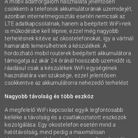
A mobil adatforgalom használata jelentősen
csökkenti a telefonok akkumulátorának üzemidejét,
azonban internetmegosztás esetén nemcsak az
LTE adatkapcsolatnak, hanem a beépített WiFi-nek
is működésbe kell lépnie, ezzel még nagyobb
terhelésnek kitéve az okostelefonokat, így a vártnál
hamarabb lemerülhetnek a készülékek. A
hordozható mobil routerek beépített akkumulátora
támogatja az akár 24 óránál hosszabb üzemidőt is,
ráadásul csak a készülékek WiFi egységének
használatára van szüksége, ezzel jelentősen
csökkentve az akkumulátorra nehezedő terhelést.
Nagyobb távolság és több eszköz
A megfelelő WiFi kapcsolat egyik legfontosabb
kelléke a távolság és a csatlakoztatott eszközök
kiszolgálása. Egy okostelefon esetén mind a
hatótávolság, mind pedig a maximálisan