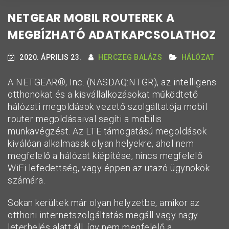
NETGEAR MOBIL ROUTEREK A
MEGBÍZHATÓ ADATKAPCSOLATHOZ
2020. ÁPRILIS 23.
HERCZEG BALÁZS
HÁLÓZAT
A NETGEAR®, Inc. (NASDAQ:NTGR), az intelligens
otthonokat és a kisvállalkozásokat működtető
hálózati megoldások vezető szolgáltatója mobil
router megoldásaival segíti a mobilis
munkavégzést. Az LTE támogatású megoldások
kiválóan alkalmasak olyan helyekre, ahol nem
megfelelő a hálózat kiépítése, nincs megfelelő
WiFi lefedettség, vagy éppen az utazó ügynökök
számára.
Sokan kerültek már olyan helyzetbe, amikor az
otthoni internetszolgáltatás megáll vagy nagy
leterhelés alatt áll, így nem megfelelő a