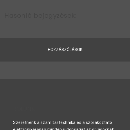
Hasonló bejegyzések:
HOZZÁSZÓLÁSOK
RÓLUNK
Szeretnénk a számítástechnika és a szórakoztató
elektronikai világ minden újdonságát az olvasóknak