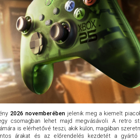
mény
2026 novemberében
jelenik meg a kiemelt piacok
 egy csomagban lehet majd megvásávoli. A retro stíl
ámára is elérhetővé teszi, akik külön, magában szeret
ontos árakat és az előrendelés kezdetét a gyárt