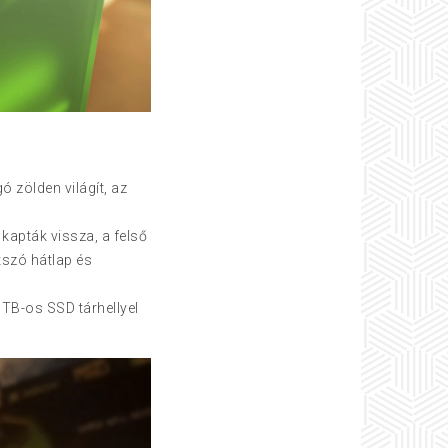
ó zölden világít, az
kapták vissza, a felső
átszó hátlap és
 TB-os SSD tárhellyel