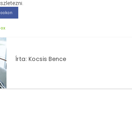
szletezni.
bookon
box
Írta: Kocsis Bence