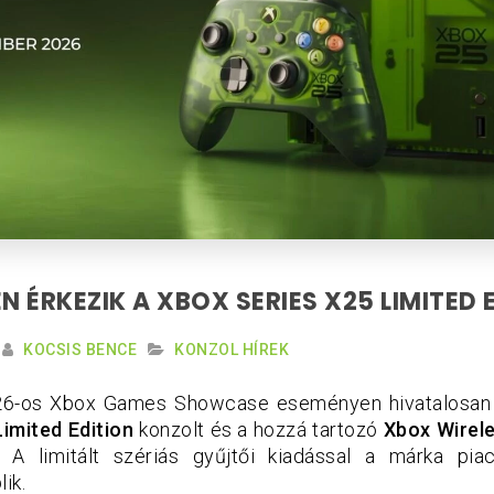
 ÉRKEZIK A XBOX SERIES X25 LIMITED E
KOCSIS BENCE
KONZOL HÍREK
26-os Xbox Games Showcase eseményen hivatalosan i
imited Edition
konzolt és a hozzá tartozó
Xbox Wirele
t. A limitált szériás gyűjtői kiadással a márka pia
ik.