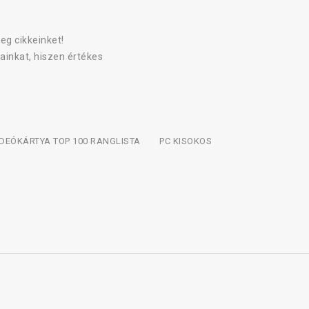
eg cikkeinket!
ainkat, hiszen értékes
IDEÓKÁRTYA TOP 100 RANGLISTA
PC KISOKOS