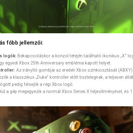
ás főbb jellemzői:
s logók:
Bekapcsoláskor a konzol tetején található ikonikus „X” log
egy egyedi Xbox 25th Anniversary embléma kapott helyet.
troller:
Az irányító gombjai az eredeti Xbox színkiosztását (ABXY) 
ők a klasszikus „Duke” kontroller előtt tisztelegnek, a teljesen átl
gött pedig felsejlik a régi Xbox logó.
lül a gép megegyezik a normál Xbox Series X teljesítményével, és 1