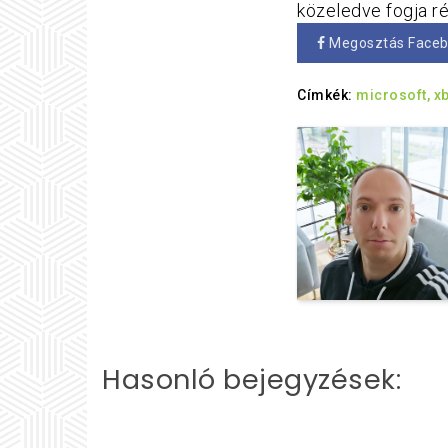
közeledve fogja ré
Megosztás Face
Címkék:
microsoft,
x
Hasonló bejegyzések: