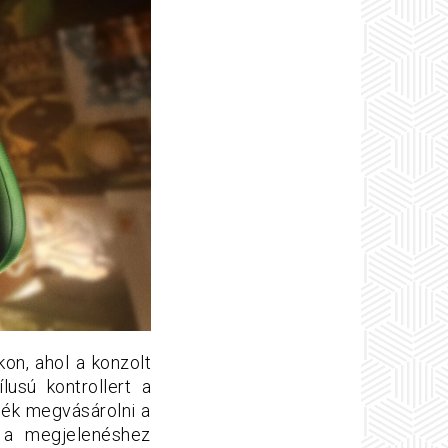
on, ahol a konzolt
usú kontrollert a
nék megvásárolni a
ó a megjelenéshez