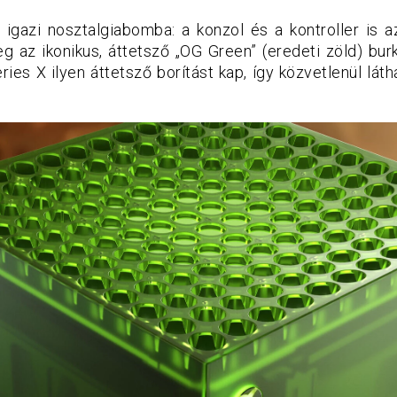
a igazi nosztalgiabomba: a konzol és a kontroller is a
eg az ikonikus, áttetsző „OG Green” (eredeti zöld) burk
ries X ilyen áttetsző borítást kap, így közvetlenül lát