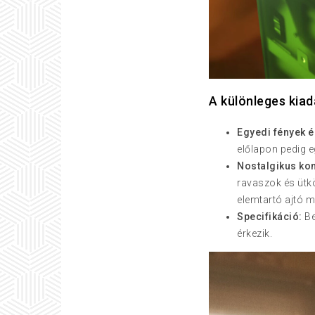
A különleges kiad
Egyedi fények é
előlapon pedig 
Nostalgikus kon
ravaszok és ütköz
elemtartó ajtó mö
Specifikáció:
Be
érkezik.