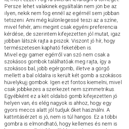
Persze lehet valakinek egyáltalán nem jön be az
ilyen, nekik nem fog ennél az egérnél sem jobban
tetszeni. Ami még különlegessé teszi az a színe,
mivel fehér, ami megint csak egyéni preferencia
kérdése, de szerintem kifejezetten jól mutat, igaz
jobban látszik rajta a piszok. Viszont jó hír, hogy
természetesen kapható feketében is.
Mivel egy gamer egérről van szó nem csak a
szokásos gombok találhatóak meg rajta, így a
szokásos bal, jobb egérgomb, illetve a görgő
mellett a bal oldalra is került két gomb a szokásos
hüvelykujj gombok. Igen ezt fontos kiemelni, mivel
csak jobbkezes a szerkezet nem szimmetrikus.
Egyébként ez a két oldalsó gomb kifejezetten jó
helyen van, és elég nagyok is ahhoz, hogy egy
gyors meccs alatt jól tudjuk őket használni. A
kattintásérzet is jó, nem is túl hangos. Ez a többi
gombra is elmondható, hogy kellemes és nem is