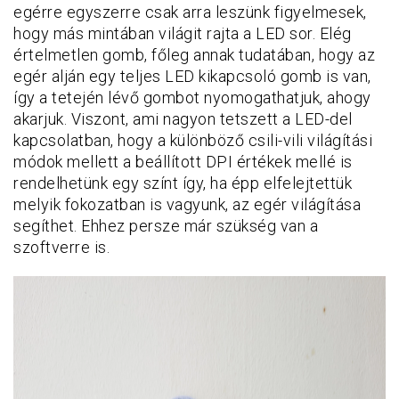
egérre egyszerre csak arra leszünk figyelmesek,
hogy más mintában világit rajta a LED sor. Elég
értelmetlen gomb, főleg annak tudatában, hogy az
egér alján egy teljes LED kikapcsoló gomb is van,
így a tetején lévő gombot nyomogathatjuk, ahogy
akarjuk. Viszont, ami nagyon tetszett a LED-del
kapcsolatban, hogy a különböző csili-vili világítási
módok mellett a beállított DPI értékek mellé is
rendelhetünk egy színt így, ha épp elfelejtettük
melyik fokozatban is vagyunk, az egér világítása
segíthet. Ehhez persze már szükség van a
szoftverre is.