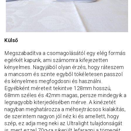
Külső
Megszabadítva a csomagolásától egy elég formás
egérkét kapunk, ami számomra kifejezetten
kényelmes. Nagyjából olyan érzés, hogy ráteszem
a mancsom és szinte egyből tökéletesen passzol
és kényelmes megfogdosni és használni.
Egyébként méreteit tekintve 128mm hosszú,
68mm széles és 42mm magas, persze mindegyik a
legnagyobb kiterjedésében mérve. A kinézetét
nagyban meghatározza a méhsejtrácsos kialakítás,
de szerintem nagyon jól néz ki és amellett, hogy
szép, ez adja meg neki az Ultralight tulajdonságát
is, mert ezzel 70g-ra sikerült lefaragni a tömegét.