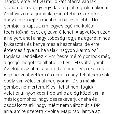
hangos, emellett 20 millió kattintásra vannak
standardizálva, így egy darabig jól fognak működni.
Amit viszont a gombok tekintetében szokni kell,
hogy a méhsejtes rácsból a bal és a jobb klikk
gombjai is kaptak, ami egyes egérmarkolási
technikáknál esetleg zavaró lehet. Alapvetően azon
a helyen, ahol a nagy többség fogja az egerét nincs
lyukasztás és kényelmes a használata, de erre
érdemes figyelni, ha valaki nagyon „karmolós”
fogással rendelkezik. Említésre méltó gombok még
a görgő mögött található DPI és LED váltó gomb.
Az előbbi szintén standard a gamer egereken és itt
is jó hasznát vettem és nem is nagy, tehát nem sok
esély van véletlenül megnyomni. De a másik
gombot nem értem. Kicsi, tehát nem fogjuk
véletlenül nyomkodni, de ahhoz elég közel van, a
másik gombhoz, hogy összekeverjük néha és
csodálkozzunk, hogy miért nem váltott át a DPI
arra, amire szerettük volna. Majd rápillantva az