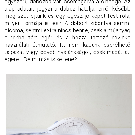
egyszerű dobozba van csomagolva a cincogó. Az
alap adatait jegyzi a doboz hátulja, erről később
még szót ejtünk és egy egész jó képet fest róla,
milyen formája is lesz. A dobozt kibontva semmi
cicoma, semmi extra nincs benne, csak a műanyag
burokba zárt egér és a hozzá tartozó rövidke
használati útmutató. Itt nem kapunk cserélhető
talpakat vagy egyéb nyalánkságot, csak magát az
egeret. De mi más is kellene?