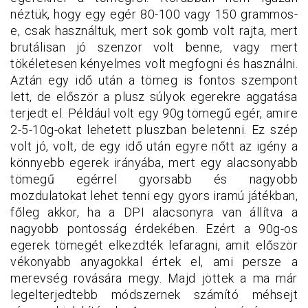
néztük, hogy egy egér 80-100 vagy 150 grammos-
e, csak használtuk, mert sok gomb volt rajta, mert
brutálisan jó szenzor volt benne, vagy mert
tökéletesen kényelmes volt megfogni és használni.
Aztán egy idő után a tömeg is fontos szempont
lett, de először a plusz súlyok egerekre aggatása
terjedt el. Például volt egy 90g tömegű egér, amire
2-5-10g-okat lehetett pluszban beletenni. Ez szép
volt jó, volt, de egy idő után egyre nőtt az igény a
könnyebb egerek irányába, mert egy alacsonyabb
tömegű egérrel gyorsabb és nagyobb
mozdulatokat lehet tenni egy gyors iramú játékban,
főleg akkor, ha a DPI alacsonyra van állítva a
nagyobb pontosság érdekében. Ezért a 90g-os
egerek tömegét elkezdték lefaragni, amit először
vékonyabb anyagokkal értek el, ami persze a
merevség rovására megy. Majd jöttek a ma már
legelterjedtebb módszernek számító méhsejt