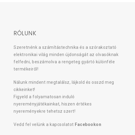
RÓLUNK
Szeretnénk a számítástechnika és a szórakoztató
elektronikai világ minden újdonságát az olvasóknak
felfedni, beszámolva a rengeteg gyártó különféle
termékeiről!
Nálunk mindent megtalálsz, lájkold és osszd meg
cikkeinket!
Figyeld a folyamatosan induló
nyereményjátékainkat, hiszen értékes
nyereményekre tehetsz szert!
Vedd fel velünk a kapcsolatot
Facebookon