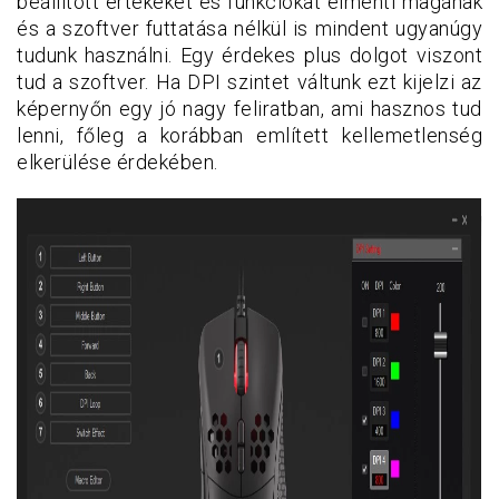
beállított értékeket és funkciókat elmenti magának
és a szoftver futtatása nélkül is mindent ugyanúgy
tudunk használni. Egy érdekes plus dolgot viszont
tud a szoftver. Ha DPI szintet váltunk ezt kijelzi az
képernyőn egy jó nagy feliratban, ami hasznos tud
lenni, főleg a korábban említett kellemetlenség
elkerülése érdekében.