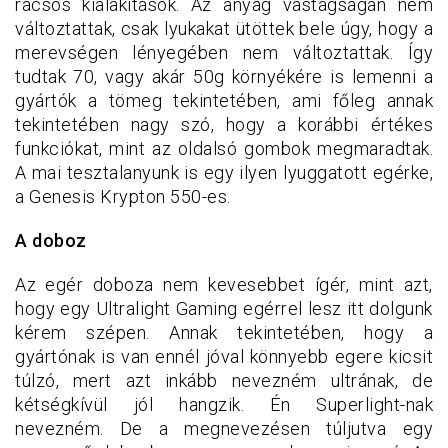
rácsos kialakítások. Az anyag vastagságán nem
változtattak, csak lyukakat ütöttek bele úgy, hogy a
merevségen lényegében nem változtattak. Így
tudtak 70, vagy akár 50g környékére is lemenni a
gyártók a tömeg tekintetében, ami főleg annak
tekintetében nagy szó, hogy a korábbi értékes
funkciókat, mint az oldalsó gombok megmaradtak.
A mai tesztalanyunk is egy ilyen lyuggatott egérke,
a Genesis Krypton 550-es.
A doboz
Az egér doboza nem kevesebbet ígér, mint azt,
hogy egy Ultralight Gaming egérrel lesz itt dolgunk
kérem szépen. Annak tekintetében, hogy a
gyártónak is van ennél jóval könnyebb egere kicsit
túlzó, mert azt inkább nevezném ultrának, de
kétségkívül jól hangzik. Én Superlight-nak
nevezném. De a megnevezésen túljutva egy