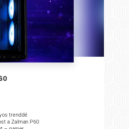
60
nyos trenddé
most a Zalman P60
nyt – gamer