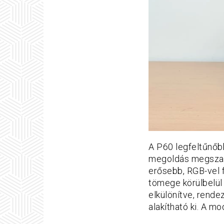
A P60 legfeltűnőbb
megoldás megszakít
erősebb, RGB-vel 
tömege körülbelül 
elkülönítve, rende
alakítható ki. A mo