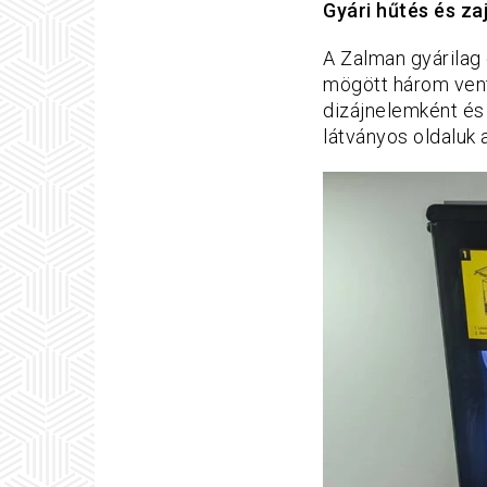
Gyári hűtés és za
A Zalman gyárilag
mögött három venti
dizájnelemként és 
látványos oldaluk 