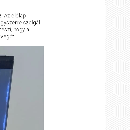
. Az előlap
egyszerre szolgál
teszi, hogy a
evegőt.