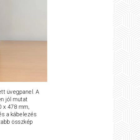
ett üvegpanel. A
n jól mutat
90 x 478 mm,
 és a kábelezés
ltabb összkép