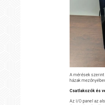
A mérések szerint
házak mezőnyében
Csatlakozók és v
Az I/O panel az al