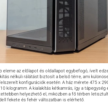
 eleme az előlapot és oldallapot egybefogó, ívelt edz
ás nélküli rálátást biztosít a belső térre, ami különöse
felszerelt konfigurációk esetén. A ház mérete 475 x 2
10 kilogramm. A kialakítás kétkamrás, így a tápegység
zettebben helyezhető el, miközben a fő térben letisztu
dell fekete és fehér változatban is elérhető.