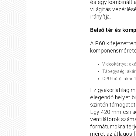
és egy kombinált a
világítás vezérlés
irányítja.
Belső tér és kompa
A P60 kifejezetten
komponensmérete
Videokártya: a
Tápegység: aká
CPU-hűtő: akár
Ez gyakorlatilag 
elegendő helyet bi
szintén támogatot
Egy 420 mm-es radi
ventilátorok szám
formátumokra terj
méret az átlagos 