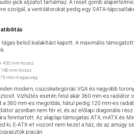
udio-jack aljzatot tartalmaz. A reset gomb alapértelm
ére szolgál, a ventilátorokat pedig egy SATA-tápcsatlak
tibilitás
 tágas belső kialakítást kapott. A maximális támogatott
k:
kár 435 mm hossz
r 180 mm hossz
 170 mm magasság
minden modern, csúcskategóriás VGA és nagyobb toron
ztosít. Vízhűtés esetén felül akár 360 mm-es radiátor is
t a 360 mm-es megoldás, hátul pedig 120 mm-es radiát
átor azonban nem fér el, és az előlapi diagonális rész
ára fenntartott. Az alaplap-támogatás ATX, mATX és Mi
ed ki, E-ATX-et viszont nem kezel a ház, de az amúgy 
fogyasztók piacán.