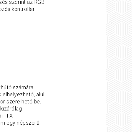
ezés szerint az RGB
ozós kontroller
yhűtő számára
 elhelyezhető, alul
or szerelhető be.
 kizárólag
ni-ITX
sem egy népszerű