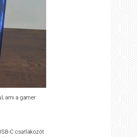
l, ami a gamer
y USB-C csatlakozót