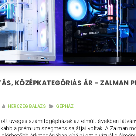
ÁS, KÖZÉPKATEGÓRIÁS ÁR - ZALMAN P
HERCZEG BALÁZS
GÉPHÁZ
ított üveges számítógépházak az elmúlt években látvá
 inkább a prémium szegmens sajátjai voltak. A Zalman 
 elérhetőbb árkategóriában kínálni ezt a vizuális élmé