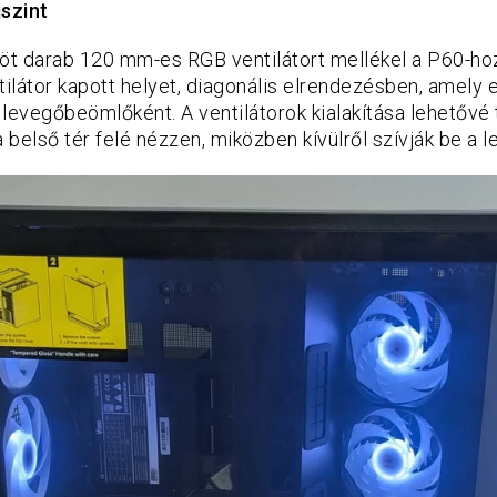
jszint
 öt darab 120 mm-es RGB ventilátort mellékel a P60-hoz
látor kapott helyet, diagonális elrendezésben, amely 
levegőbeömlőként. A ventilátorok kialakítása lehetővé 
a belső tér felé nézzen, miközben kívülről szívják be a l