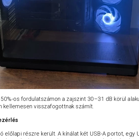
 50%-os fordulatszámon a zajszint 30–31 dB körül alaku
 kellemesen visszafogottnak számít.
ezérlés
só előlapi részre került. A kínálat két USB-A portot, eg