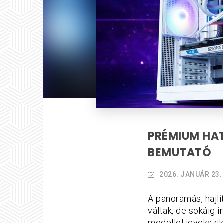
PRÉMIUM HAT
BEMUTATÓ
2026. JANUÁR 23.
A panorámás, hajl
váltak, de sokáig
modellel igyekszik