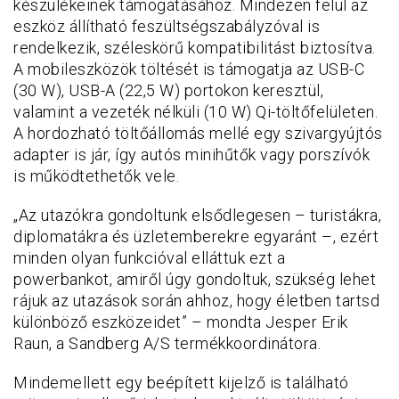
készülékeinek támogatásához. Mindezen felül az
eszköz állítható feszültségszabályzóval is
rendelkezik, széleskörű kompatibilitást biztosítva.
A mobileszközök töltését is támogatja az USB-C
(30 W), USB-A (22,5 W) portokon keresztül,
valamint a vezeték nélküli (10 W) Qi-töltőfelületen.
A hordozható töltőállomás mellé egy szivargyújtós
adapter is jár, így autós minihűtők vagy porszívók
is működtethetők vele.
„Az utazókra gondoltunk elsődlegesen – turistákra,
diplomatákra és üzletemberekre egyaránt –, ezért
minden olyan funkcióval elláttuk ezt a
powerbankot, amiről úgy gondoltuk, szükség lehet
rájuk az utazások során ahhoz, hogy életben tartsd
különböző eszközeidet” – mondta Jesper Erik
Raun, a Sandberg A/S termékkoordinátora.
Mindemellett egy beépített kijelző is található