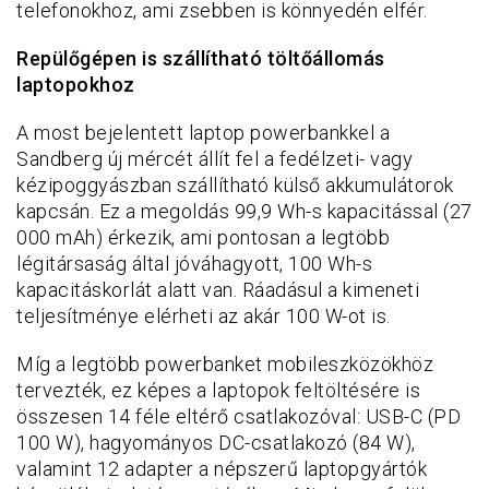
telefonokhoz, ami zsebben is könnyedén elfér.
Repülőgépen is szállítható töltőállomás
laptopokhoz
A most bejelentett laptop powerbankkel a
Sandberg új mércét állít fel a fedélzeti- vagy
kézipoggyászban szállítható külső akkumulátorok
kapcsán. Ez a megoldás 99,9 Wh-s kapacitással (27
000 mAh) érkezik, ami pontosan a legtöbb
légitársaság által jóváhagyott, 100 Wh-s
kapacitáskorlát alatt van. Ráadásul a kimeneti
teljesítménye elérheti az akár 100 W-ot is.
Míg a legtöbb powerbanket mobileszközökhöz
tervezték, ez képes a laptopok feltöltésére is
összesen 14 féle eltérő csatlakozóval: USB-C (PD
100 W), hagyományos DC-csatlakozó (84 W),
valamint 12 adapter a népszerű laptopgyártók