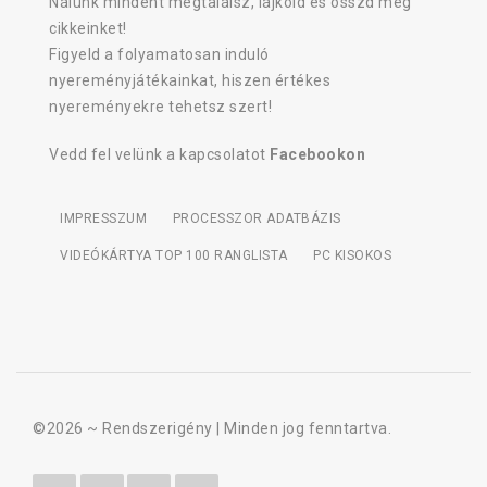
Nálunk mindent megtalálsz, lájkold és osszd meg
cikkeinket!
Figyeld a folyamatosan induló
nyereményjátékainkat, hiszen értékes
nyereményekre tehetsz szert!
Vedd fel velünk a kapcsolatot
Facebookon
IMPRESSZUM
PROCESSZOR ADATBÁZIS
VIDEÓKÁRTYA TOP 100 RANGLISTA
PC KISOKOS
©2026 ~
Rendszerigény
| Minden jog fenntartva.